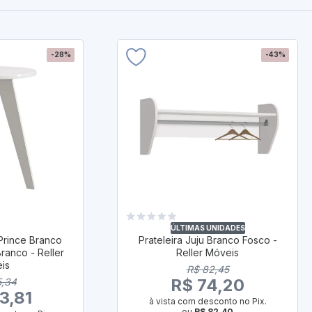
-28%
-43%
ÚLTIMAS UNIDADES
Prince Branco
Prateleira Juju Branco Fosco -
ranco - Reller
Reller Móveis
is
R$ 82,45
R$ 74,20
5,34
3,81
à vista com desconto no Pix.
ou
R$ 82,40