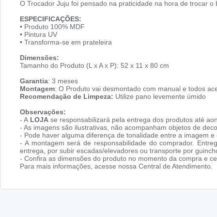
O Trocador Juju foi pensado na praticidade na hora de trocar 
ESPECIFICAÇÕES:
•
Produto 100% MDF
•
Pintura UV
•
Transforma-se em prateleira
Dimensões:
Tamanho do Produto (L x A x P): 52 x 11 x 80 cm
Garantia
: 3 meses
Montagem
: O Produto vai desmontado com manual e todos ace
Recomendação de Limpeza:
Utilize pano levemente úmido
Observações:
- A
LOJA
se responsabilizará pela entrega dos produtos até aon
- As imagens são ilustrativas, não acompanham objetos de dec
- Pode haver alguma diferença de tonalidade entre a imagem e o
- A montagem será de responsabilidade do comprador. Entreg
entrega, por subir escadas/elevadores ou transporte por guin
- Confira as dimensões do produto no momento da compra e cer
Para mais informações, acesse nossa Central de Atendimento.