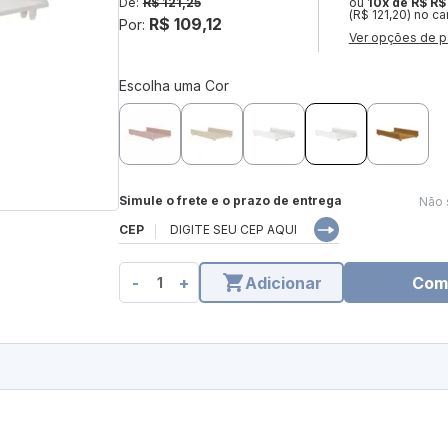
De:
R$ 121,25
ou
10x de R$ R$
(R$ 121,20) no ca
R$ 109,12
Por:
Ver opções de p
Escolha uma Cor
Simule o frete e o prazo de entrega
Não 
CEP
-
+
Adicionar
Com