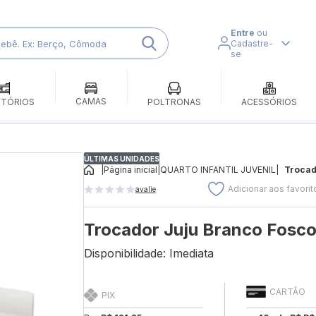
Entre
ou
Cadastre-
se
CAMAS
ITÓRIOS
POLTRONAS
ACESSÓRIOS
ÚLTIMAS UNIDADES
|
Página inicial
|
QUARTO INFANTIL JUVENIL
|
Trocad
Adicionar aos favorit
avalie
Trocador Juju Branco Fosco 
Disponibilidade: Imediata
CARTÃO
PIX