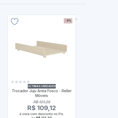
-3%
ÚLTIM
Trocador Ju
Rel
ÚLTIMAS UNIDADES
Trocador Juju Areia Fosco - Reller
R
Móveis
R$ 
R$ 121,25
à vista com
R$ 109,12
ou
em até 10x d
à vista com desconto no Pix.
ou
R$ 121,20