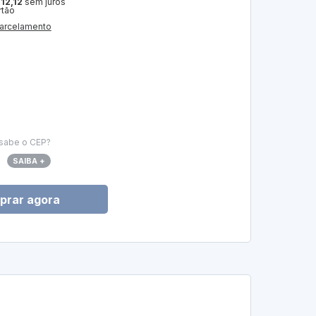
 12,12
sem juros
rtão
arcelamento
sabe o CEP?
SAIBA +
prar agora