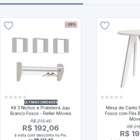
-25%
ÚLTIMAS UNIDADES
Kit 3 Nichos e Prateleira Juju
Mesa de Canto 
Branco Fosco - Reller Móveis
Fosco com Pés B
Móve
R$ 213,40
R$ 192,06
R$ 21
R$ 19
à vista com desconto no Pix.
ou
R$ 213,40