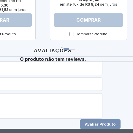
conto no Pix.
em até 10x de
R$ 8,24
sem juros
15,30
21,53
sem juros
RAR
COMPRAR
 Produto
Comparar Produto
AVALIAÇÕES
O produto não tem reviews.
Avaliar Produto