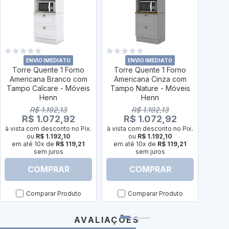
ENVIO IMEDIATO
ENVIO IMEDIATO
Torre Quente 1 Forno
Torre Quente 1 Forno
Torr
Americana Branco com
Americana Cinza com
Ame
Tampo Calcare - Móveis
Tampo Nature - Móveis
Tamp
Henn
Henn
R$ 1.192,13
R$ 1.192,13
R$ 1.072,92
R$ 1.072,92
à vista com desconto no Pix.
à vista com desconto no Pix.
à vist
ou
R$ 1.192,10
ou
R$ 1.192,10
em até 10x de
R$ 119,21
em até 10x de
R$ 119,21
em a
sem juros
sem juros
COMPRAR
COMPRAR
Comparar Produto
Comparar Produto
AVALIAÇÕES