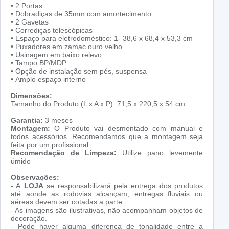
•
2 Portas
•
Dobradiças de 35mm com amortecimento
•
2 Gavetas
•
Corrediças telescópicas
•
Espaço para eletrodoméstico: 1- 38,6 x 68,4 x 53,3 cm
•
Puxadores em zamac ouro velho
•
Usinagem em baixo relevo
•
Tampo BP/MDP
•
Opção de instalação sem pés, suspensa
•
Amplo espaço interno
Dimensões:
Tamanho do Produto (L x A x P): 71,5 x 220,5 x 54 cm
Garantia:
3 meses
Montagem:
O Produto vai desmontado com manual e
todos acessórios. Recomendamos que a montagem seja
feita por um profissional
Recomendação de Limpeza:
Utilize pano levemente
úmido
Observações:
- A
LOJA
se responsabilizará pela entrega dos produtos
até aonde as rodovias alcançam, entregas fluviais ou
aéreas devem ser cotadas a parte.
- As imagens são ilustrativas, não acompanham objetos de
decoração.
- Pode haver alguma diferença de tonalidade entre a