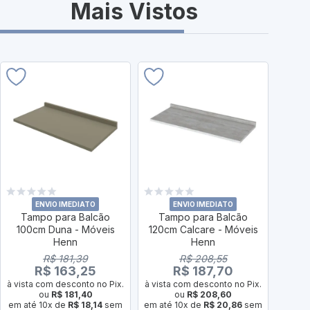
Mais Vistos
ENVIO IMEDIATO
ENVIO IMEDIATO
Tampo para Balcão
Tampo para Balcão
Ta
100cm Duna - Móveis
120cm Calcare - Móveis
120c
Henn
Henn
R$ 181,39
R$ 208,55
R$ 163,25
R$ 187,70
à vista com desconto no Pix.
à vista com desconto no Pix.
à vist
ou
R$ 181,40
ou
R$ 208,60
em até 10x de
R$ 18,14
sem
em até 10x de
R$ 20,86
sem
em até