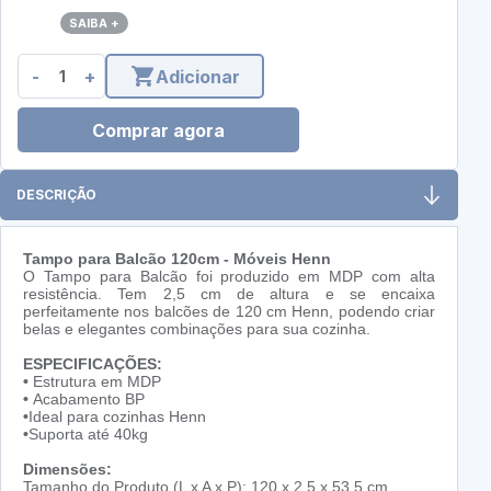
SAIBA +
-
+
Adicionar
Comprar agora
DESCRIÇÃO
Tampo para Balcão 120cm - Móveis Henn
O Tampo para Balcão foi produzido em MDP com alta
resistência. Tem 2,5 cm de altura e se encaixa
perfeitamente nos balcões de 120 cm Henn, podendo criar
belas e elegantes combinações para sua cozinha.
ESPECIFICAÇÕES:
•
Estrutura em MDP
•
Acabamento BP
•
Ideal para cozinhas Henn
•
Suporta até 40kg
Dimensões:
Tamanho do Produto (L x A x P): 120 x 2,5 x 53,5 cm