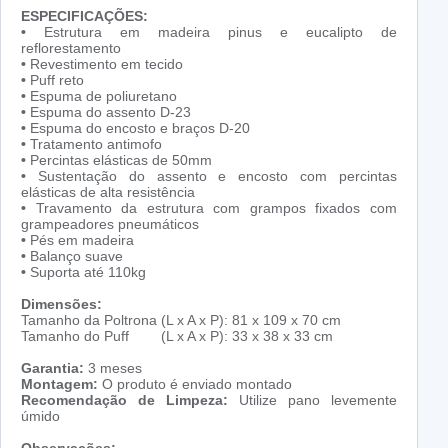
ESPECIFICAÇÕES:
•
Estrutura em madeira pinus e eucalipto de
reflorestamento
•
Revestimento em tecido
•
Puff reto
•
Espuma de poliuretano
•
Espuma do assento D-23
•
Espuma do encosto e braços D-20
•
Tratamento antimofo
•
Percintas elásticas de 50mm
•
Sustentação do assento e encosto com percintas
elásticas de alta resistência
•
Travamento da estrutura com grampos fixados com
grampeadores pneumáticos
•
Pés em madeira
•
Balanço suave
•
Suporta até 110kg
Dimensões:
Tamanho da Poltrona (L x A x P): 81 x 109 x 70 cm
Tamanho do Puff (L x A x P): 33 x 38 x 33 cm
Garantia:
3 meses
Montagem:
O produto é enviado montado
Recomendação de Limpeza:
Utilize pano levemente
úmido