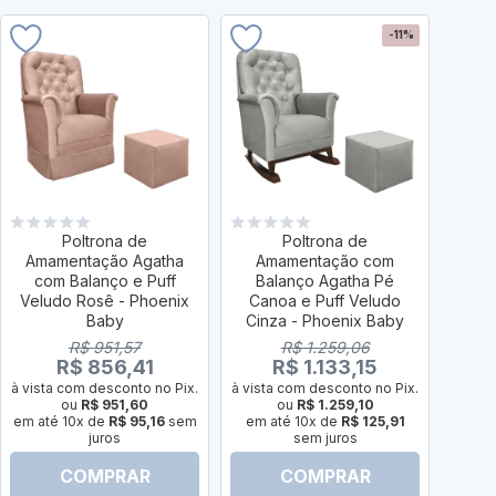
-11%
Poltrona de
Poltrona de
Amamentação Agatha
Amamentação com
Am
com Balanço e Puff
Balanço Agatha Pé
Balan
Veludo Rosê - Phoenix
Canoa e Puff Veludo
e P
Baby
Cinza - Phoenix Baby
R$ 951,57
R$ 1.259,06
R$ 856,41
R$ 1.133,15
à vista com desconto no Pix.
à vista com desconto no Pix.
à vist
ou
R$ 951,60
ou
R$ 1.259,10
em até 10x de
R$ 95,16
sem
em até 10x de
R$ 125,91
em a
juros
sem juros
COMPRAR
COMPRAR