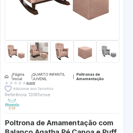
Página
QUARTO INFANTIL
Poltronas de
|
|
|
inicial
JUVENIL
Amamentação
avalie
Adicionar aos favoritos
Referência: 12081vrose
Poltrona de Amamentação com
Balanço Agatha Pé Canoa e Puff