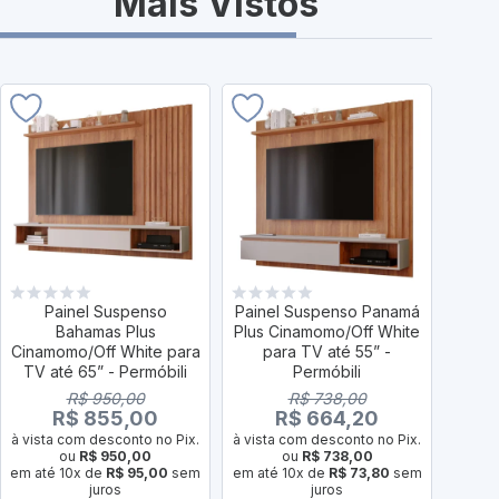
Mais Vistos
Painel Suspenso
Painel Suspenso Panamá
Paine
Bahamas Plus
Plus Cinamomo/Off White
Plus 
Cinamomo/Off White para
para TV até 55” -
p
TV até 65” - Permóbili
Permóbili
R$ 950,00
R$ 738,00
R$ 855,00
R$ 664,20
à vista com desconto no Pix.
à vista com desconto no Pix.
à vist
ou
R$ 950,00
ou
R$ 738,00
em até 10x de
R$ 95,00
sem
em até 10x de
R$ 73,80
sem
em até
juros
juros