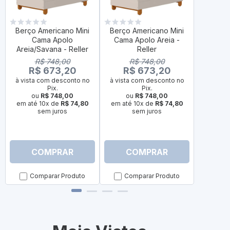
Berço Americano Mini
Berço Americano Mini
Berço 
Cama Apolo
Cama Apolo Areia -
Ca
Areia/Savana - Reller
Reller
Branco/
R$ 748,00
R$ 748,00
R
R$ 673,20
R$ 673,20
R$
à vista com desconto no
à vista com desconto no
à vista 
Pix.
Pix.
ou
R$ 748,00
ou
R$ 748,00
ou
em até 10x de
R$ 74,80
em até 10x de
R$ 74,80
em até 
sem juros
sem juros
s
COMPRAR
COMPRAR
C
Comparar Produto
Comparar Produto
Com