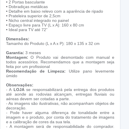
•
2 Portas basculante
•
Dobradiças metálicas
•
Detalhe em baixo relevo com a aparência de ripado
•
Prateleira superior de 2,5cm
•
Nicho central integrado no painel
•
Espaço livre para TV (L x A): 160 x 80 cm
•
Ideal para TV até 72”
Dimensões:
Tamanho do Produto (L x A x P): 180 x 135 x 32 cm
Garantia:
3 meses
Montagem:
O Produto vai desmontado com manual e
todos acessórios. Recomendamos que a montagem seja
feita por um profissional
Recomendação de Limpeza:
Utilize pano levemente
úmido
Observações:
- A
LOJA
se responsabilizará pela entrega dos produtos
até aonde as rodovias alcançam, entregas fluviais ou
aéreas devem ser cotadas a parte.
- As imagens são ilustrativas, não acompanham objetos de
decoração.
- Pode haver alguma diferença de tonalidade entre a
imagem e o produto, por conta do tratamento de imagens
e a calibração de cores da sua tela.
- A montagem será de responsabilidade do comprador.