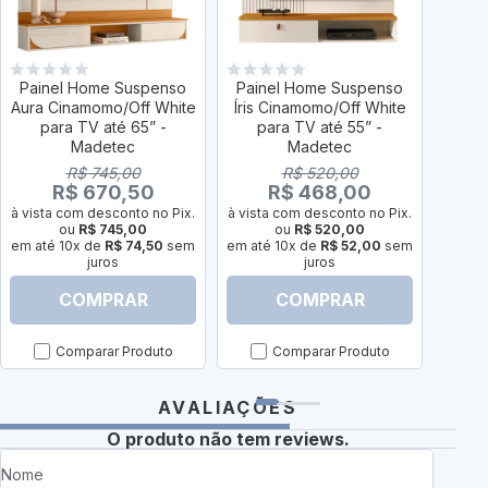
Painel Home Suspenso
Painel Home Suspenso
Pain
Aura Cinamomo/Off White
Íris Cinamomo/Off White
Aten
para TV até 65” -
para TV até 55” -
at
Madetec
Madetec
R$ 745,00
R$ 520,00
R$ 670,50
R$ 468,00
à vist
à vista com desconto no Pix.
à vista com desconto no Pix.
em até
ou
R$ 745,00
ou
R$ 520,00
em até 10x de
R$ 74,50
sem
em até 10x de
R$ 52,00
sem
juros
juros
COMPRAR
COMPRAR
Comparar Produto
Comparar Produto
AVALIAÇÕES
O produto não tem reviews.