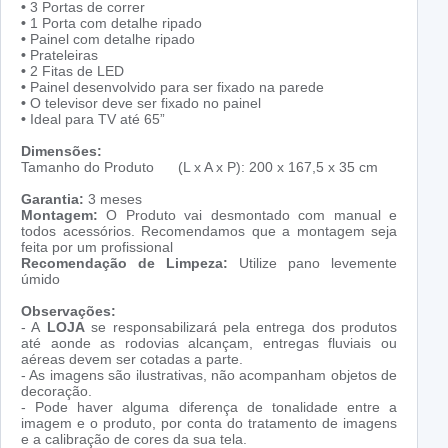
•
3 Portas de correr
•
1 Porta com detalhe ripado
•
Painel com detalhe ripado
•
Prateleiras
•
2 Fitas de LED
•
Painel desenvolvido para ser fixado na parede
•
O televisor deve ser fixado no painel
•
Ideal para TV até 65”
Dimensões:
Tamanho do Produto (L x A x P): 200 x 167,5 x 35 cm
Garantia:
3 meses
Montagem:
O Produto vai desmontado com manual e
todos acessórios. Recomendamos que a montagem seja
feita por um profissional
Recomendação de Limpeza:
Utilize pano levemente
úmido
Observações:
- A
LOJA
se responsabilizará pela entrega dos produtos
até aonde as rodovias alcançam, entregas fluviais ou
aéreas devem ser cotadas a parte.
- As imagens são ilustrativas, não acompanham objetos de
decoração.
- Pode haver alguma diferença de tonalidade entre a
imagem e o produto, por conta do tratamento de imagens
e a calibração de cores da sua tela.