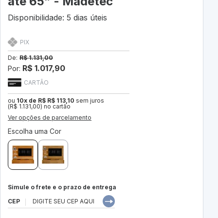
até 65” - Madetec
Disponibilidade: 5 dias úteis
PIX
De:
R$ 1.131,00
R$ 1.017,90
Por:
CARTÃO
ou
10x de R$ R$ 113,10
sem juros
(R$ 1.131,00) no cartão
Ver opções de parcelamento
Escolha uma Cor
Simule o frete e o prazo de entrega
CEP