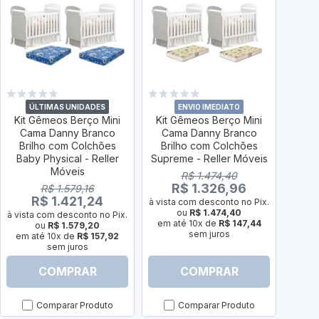
ÚLTIMAS UNIDADES
ENVIO IMEDIATO
Kit Gêmeos Berço Mini
Kit Gêmeos Berço Mini
Berç
Cama Danny Branco
Cama Danny Branco
Bran
Brilho com Colchões
Brilho com Colchões
Baby Physical - Reller
Supreme - Reller Móveis
Móveis
R$ 1.474,40
R$ 1.326,96
R$ 1.579,16
à vist
R$ 1.421,24
à vista com desconto no Pix.
em até
ou
R$ 1.474,40
à vista com desconto no Pix.
em até 10x de
R$ 147,44
ou
R$ 1.579,20
sem juros
em até 10x de
R$ 157,92
sem juros
COMPRAR
COMPRAR
Comparar Produto
Comparar Produto