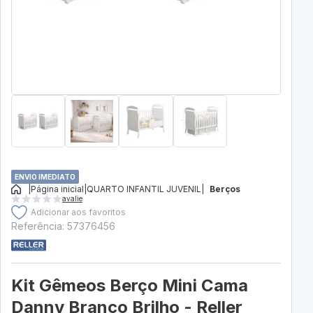
ENVIO IMEDIATO
|
Página inicial
|
QUARTO INFANTIL JUVENIL
|
Berços
avalie
Adicionar aos favoritos
Referência: 57376456
Kit Gêmeos Berço Mini Cama
Danny Branco Brilho - Reller