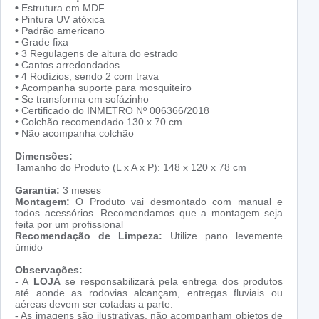
•
Estrutura em MDF
•
Pintura UV atóxica
•
Padrão americano
•
Grade fixa
•
3 Regulagens de altura do estrado
•
Cantos arredondados
•
4 Rodízios, sendo 2 com trava
•
Acompanha suporte para mosquiteiro
•
Se transforma em sofázinho
•
Certificado do INMETRO Nº 006366/2018
•
Colchão recomendado 130 x 70 cm
•
Não acompanha colchão
Dimensões:
Tamanho do Produto (L x A x P): 148 x 120 x 78 cm
Garantia:
3 meses
Montagem:
O Produto vai desmontado com manual e
todos acessórios. Recomendamos que a montagem seja
feita por um profissional
Recomendação de Limpeza:
Utilize pano levemente
úmido
Observações:
- A
LOJA
se responsabilizará pela entrega dos produtos
até aonde as rodovias alcançam, entregas fluviais ou
aéreas devem ser cotadas a parte.
- As imagens são ilustrativas, não acompanham objetos de