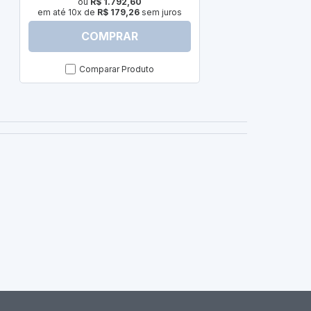
ou
R$ 1.792,60
em até 10x de
R$ 179,26
sem juros
COMPRAR
C
Comparar Produto
Com