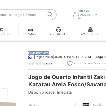
Entre
ou
Cadastre-
se
CAMAS
ITÓRIOS
POLTRONAS
ACESSÓRIOS
ENVIO IMEDIATO
|
Página inicial
|
QUARTO INFANTIL JUVENIL
|
Jogo De
Adicionar aos favorito
avalie
Jogo de Quarto Infantil Zak
Katatau Areia Fosco/Savana
Disponibilidade: Imediata
CARTÃO