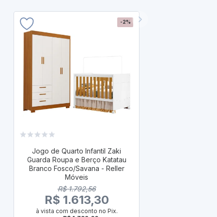
-2%
Jogo de Quart
Classic Gua
Jogo de Quarto Infantil Zaki
Areia Fosc
Guarda Roupa e Berço Katatau
Branco Fosco/Savana - Reller
R$ 
Móveis
R$ 3
R$ 1.792,56
à vista com
R$ 1.613,30
ou
R
em até 10x de
à vista com desconto no Pix.