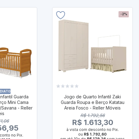
-2%
EDIATO
nfantil Guarda
Jogo de Quarto Infantil Zaki
rço Mini Cama
Guarda Roupa e Berço Katatau
/Savana - Reller
Areia Fosco - Reller Móveis
is
R$ 1.792,56
R$ 1.613,30
41,06
56,95
à vista com desconto no Pix.
ou
R$ 1.792,60
conto no Pix.
em até 10x de
R$ 179,26
sem juros