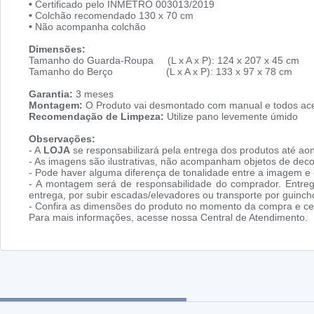
•
Certificado pelo INMETRO 003013/2019
•
Colchão recomendado 130 x 70 cm
•
Não acompanha colchão
Dimensões:
Tamanho do Guarda-Roupa (L x A x P): 124 x 207 x 45 cm
Tamanho do Berço (L x A x P): 133 x 97 x 78 cm
Garantia:
3 meses
Montagem:
O Produto vai desmontado com manual e todos ace
Recomendação de Limpeza:
Utilize pano levemente úmido
Observações:
- A
LOJA
se responsabilizará pela entrega dos produtos até aon
- As imagens são ilustrativas, não acompanham objetos de dec
- Pode haver alguma diferença de tonalidade entre a imagem e o
- A montagem será de responsabilidade do comprador. Entreg
entrega, por subir escadas/elevadores ou transporte por guin
- Confira as dimensões do produto no momento da compra e cer
Para mais informações, acesse nossa Central de Atendimento.