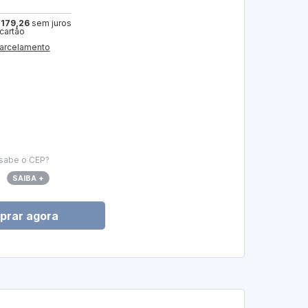
 179,26
sem juros
 cartão
arcelamento
sabe o CEP?
SAIBA +
prar agora