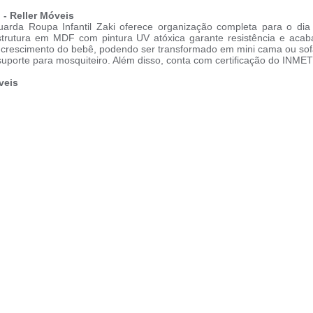
 - Reller Móveis
arda Roupa Infantil Zaki oferece organização completa para o dia
estrutura em MDF com pintura UV atóxica garante resistência e ac
crescimento do bebê, podendo ser transformado em mini cama ou sofáz
suporte para mosquiteiro. Além disso, conta com certificação do INM
veis