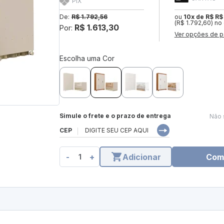
PIX
De:
R$ 1.792,56
ou
10x de R$ R$
(R$ 1.792,60) no
R$ 1.613,30
Por:
Ver opções de p
Escolha uma Cor
Simule o frete e o prazo de entrega
Não 
CEP
-
+
Adicionar
Com