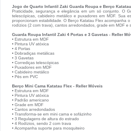
Jogo de Quarto Infantil Zaki Guarda Roupa e Berço Katatau
Praticidade, segurança e elegância em um só conjunto. O Gu
telescópicas, cabideiro metálico e puxadores em MDF. Sua 
proporcionam estabilidade. O Berço Katatau Flex acompanha o 
rodízios (2 com trava), cantos arredondados, grade em MDF e 
Guarda Roupa Infantil Zaki 4 Portas e 3 Gavetas - Reller Mó
•
Estrutura em MDF
•
Pintura UV atóxica
•
4 Portas
•
Dobradiças metálicas
•
3 Gavetas
•
Corrediças telescópicas
•
Puxadores em MDF
•
Cabideiro metálico
•
Pés em PVC
Berço Mini Cama Katatau Flex - Reller Móveis
•
Estrutura em MDF
•
Pintura UV atóxica
•
Padrão americano
•
Grade em MDF
•
Cantos arredondados
•
Transforma-se em mini cama e sofázinho
•
3 Regulagens de altura do estrado
•
4 Rodízios, sendo 2 com trava
•
Acompanha suporte para mosquiteiro