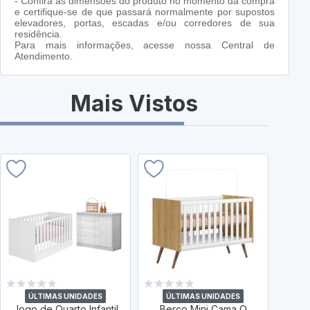
- Confira as dimensões do produto no momento da compra
e certifique-se de que passará normalmente por supostos
elevadores, portas, escadas e/ou corredores de sua
residência.
Para mais informações, acesse nossa Central de
Atendimento.
Mais Vistos
ÚLTIMAS UNIDADES
ÚLTIMAS UNIDADES
Ú
Jogo de Quarto Infantil
Berço Mini Cama Q
Be