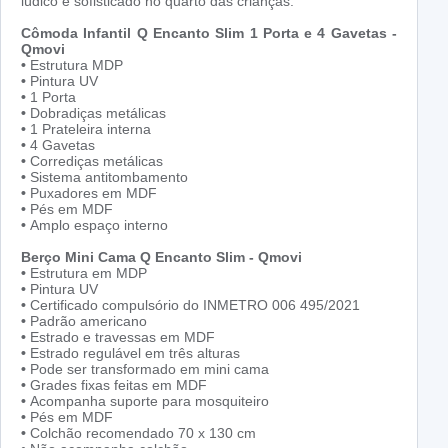
lúdico e sofisticado no quarto das crianças.
Cômoda Infantil Q Encanto Slim 1 Porta e 4 Gavetas -
Qmovi
•
Estrutura MDP
•
Pintura UV
•
1 Porta
•
Dobradiças metálicas
•
1 Prateleira interna
•
4 Gavetas
•
Corrediças metálicas
•
Sistema antitombamento
•
Puxadores em MDF
•
Pés em MDF
•
Amplo espaço interno
Berço Mini Cama Q Encanto Slim - Qmovi
•
Estrutura em MDP
•
Pintura UV
•
Certificado compulsório do INMETRO 006 495/2021
•
Padrão americano
•
Estrado e travessas em MDF
•
Estrado regulável em três alturas
•
Pode ser transformado em mini cama
•
Grades fixas feitas em MDF
•
Acompanha suporte para mosquiteiro
•
Pés em MDF
•
Colchão recomendado 70 x 130 cm