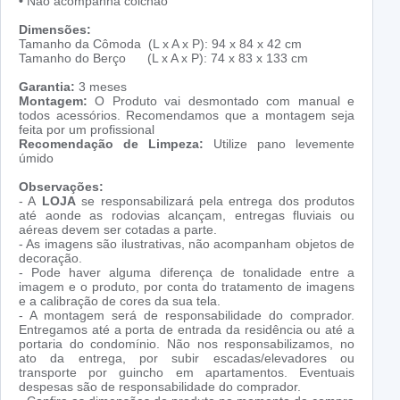
•
Não acompanha colchão
Dimensões:
Tamanho da Cômoda (L x A x P): 94 x 84 x 42 cm
Tamanho do Berço (L x A x P): 74 x 83 x 133 cm
Garantia:
3 meses
Montagem:
O Produto vai desmontado com manual e
todos acessórios. Recomendamos que a montagem seja
feita por um profissional
Recomendação de Limpeza:
Utilize pano levemente
úmido
Observações:
- A
LOJA
se responsabilizará pela entrega dos produtos
até aonde as rodovias alcançam, entregas fluviais ou
aéreas devem ser cotadas a parte.
- As imagens são ilustrativas, não acompanham objetos de
decoração.
- Pode haver alguma diferença de tonalidade entre a
imagem e o produto, por conta do tratamento de imagens
e a calibração de cores da sua tela.
- A montagem será de responsabilidade do comprador.
Entregamos até a porta de entrada da residência ou até a
portaria do condomínio. Não nos responsabilizamos, no
ato da entrega, por subir escadas/elevadores ou
transporte por guincho em apartamentos. Eventuais
despesas são de responsabilidade do comprador.