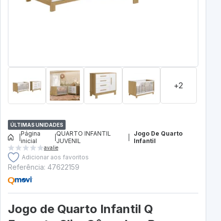
+2
ÚLTIMAS UNIDADES
Página
QUARTO INFANTIL
Jogo De Quarto
|
|
|
inicial
JUVENIL
Infantil
avalie
Adicionar aos favoritos
Referência: 47622159
Jogo de Quarto Infantil Q