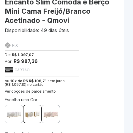
Encanto Slim Cômoda e Berço
Mini Cama Freijó/Branco
Acetinado - Qmovi
Disponibilidade: 49 dias úteis
PIX
De:
R$ 1.097,07
R$ 987,36
Por:
CARTÃO
ou
10x de R$ R$ 109,71
sem juros
(R$ 1.097,10) no cartão
Ver opções de parcelamento
Escolha uma Cor