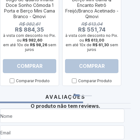
Doce Sonho Cômoda 1
Encanto Retrô
Porta e Berço Mini Cama
Freijó/Branco Acetinado -
Freij
Branco - Qmovi
Qmovi
co
P
R$ 982,61
R$ 613,04
R$ 884,35
R$ 551,74
à vista com desconto no Pix.
à vista com desconto no Pix.
ou
R$ 982,60
ou
R$ 613,00
à vist
em até 10x de
R$ 98,26
sem
em até 10x de
R$ 61,30
sem
juros
juros
em até
COMPRAR
COMPRAR
Comparar Produto
Comparar Produto
AVALIAÇÕES
O produto não tem reviews.