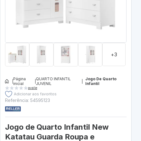
+3
Página
QUARTO INFANTIL
Jogo De Quarto
|
|
|
inicial
JUVENIL
Infantil
avalie
Adicionar aos favoritos
Referência: 54595123
Jogo de Quarto Infantil New
Katatau Guarda Roupa e