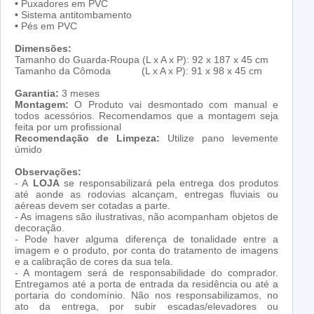
•
Puxadores em PVC
•
Sistema antitombamento
•
Pés em PVC
Dimensões:
Tamanho do Guarda-Roupa (L x A x P): 92 x 187 x 45 cm
Tamanho da Cômoda (L x A x P): 91 x 98 x 45 cm
Garantia:
3 meses
Montagem:
O Produto vai desmontado com manual e
todos acessórios. Recomendamos que a montagem seja
feita por um profissional
Recomendação de Limpeza:
Utilize pano levemente
úmido
Observações:
- A
LOJA
se responsabilizará pela entrega dos produtos
até aonde as rodovias alcançam, entregas fluviais ou
aéreas devem ser cotadas a parte.
- As imagens são ilustrativas, não acompanham objetos de
decoração.
- Pode haver alguma diferença de tonalidade entre a
imagem e o produto, por conta do tratamento de imagens
e a calibração de cores da sua tela.
- A montagem será de responsabilidade do comprador.
Entregamos até a porta de entrada da residência ou até a
portaria do condomínio. Não nos responsabilizamos, no
ato da entrega, por subir escadas/elevadores ou