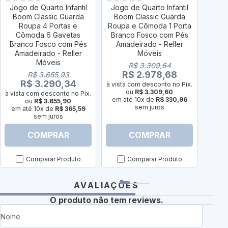
Jogo de Quarto Infantil
Jogo de Quarto Infantil
Jogo
Boom Classic Guarda
Boom Classic Guarda
Boo
Roupa 4 Portas e
Roupa e Cômoda 1 Porta
Roupa
Cômoda 6 Gavetas
Branco Fosco com Pés
Bran
Branco Fosco com Pés
Amadeirado - Reller
Madei
Amadeirado - Reller
Móveis
Móveis
R$ 3.309,64
R$ 2.978,68
R$ 3.655,93
R$ 3.290,34
à vista com desconto no Pix.
à vist
ou
R$ 3.309,60
à vista com desconto no Pix.
em até 10x de
R$ 330,96
em a
ou
R$ 3.655,90
sem juros
em até 10x de
R$ 365,59
sem juros
COMPRAR
COMPRAR
Comparar Produto
Comparar Produto
AVALIAÇÕES
O produto não tem reviews.