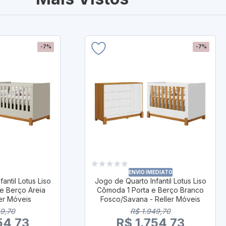
-7%
-7%
ENVIO IMEDIATO
antil Lotus Liso
Jogo de Quarto Infantil Lotus Liso
e Berço Areia
Cômoda 1 Porta e Berço Branco
ler Móveis
Fosco/Savana - Reller Móveis
49,70
R$ 1.949,70
54,73
R$ 1.754,73