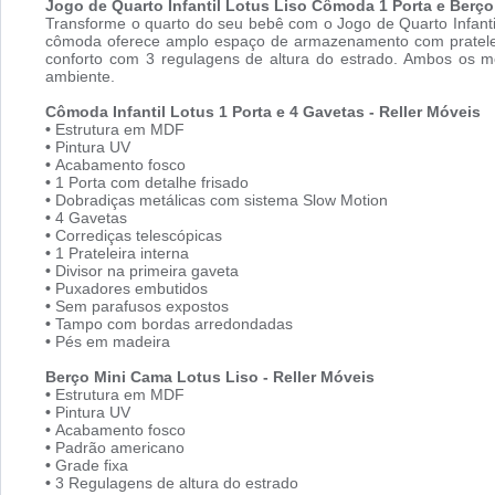
Jogo de Quarto Infantil Lotus Liso Cômoda 1 Porta e Berço 
Transforme o quarto do seu bebê com o Jogo de Quarto Infant
cômoda oferece amplo espaço de armazenamento com prateleira
conforto com 3 regulagens de altura do estrado. Ambos os m
ambiente.
Cômoda Infantil Lotus 1 Porta e 4 Gavetas - Reller Móveis
•
Estrutura em MDF
•
Pintura UV
•
Acabamento fosco
•
1 Porta com detalhe frisado
•
Dobradiças metálicas com sistema Slow Motion
•
4 Gavetas
•
Corrediças telescópicas
•
1 Prateleira interna
•
Divisor na primeira gaveta
•
Puxadores embutidos
•
Sem parafusos expostos
•
Tampo com bordas arredondadas
•
Pés em madeira
Berço Mini Cama Lotus Liso - Reller Móveis
•
Estrutura em MDF
•
Pintura UV
•
Acabamento fosco
•
Padrão americano
•
Grade fixa
•
3 Regulagens de altura do estrado