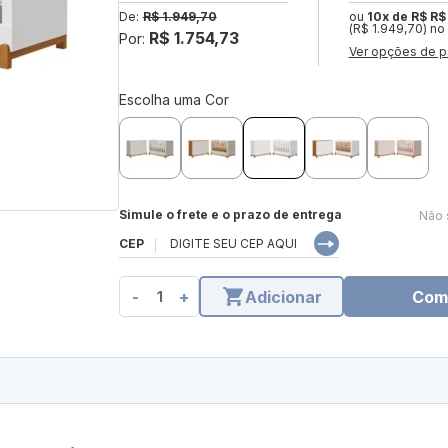
De:
R$ 1.949,70
ou
10x de R$ R$
(R$ 1.949,70) no
R$ 1.754,73
Por:
Ver opções de p
Escolha uma Cor
Simule o frete e o prazo de entrega
Não 
CEP
-
+
Adicionar
Com