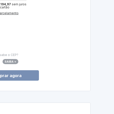
 194,97
sem juros
 cartão
arcelamento
sabe o CEP?
SAIBA +
prar agora