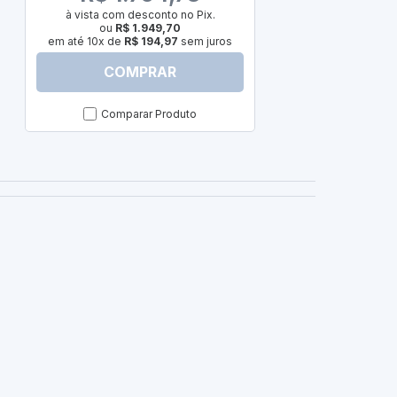
em até 10x d
à vista com desconto no Pix.
ou
R$ 1.949,70
em até 10x de
R$ 194,97
sem juros
COMPRAR
C
Comparar Produto
Com