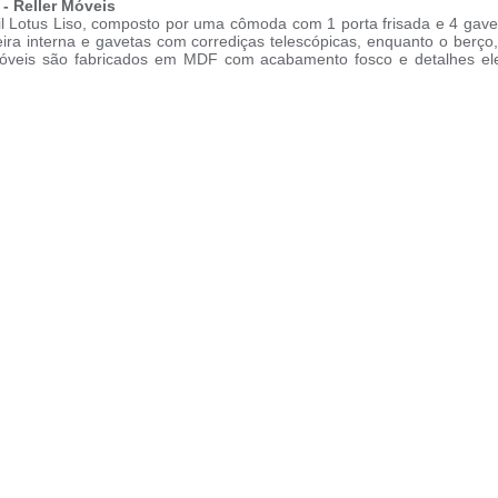
- Reller Móveis
il Lotus Liso, composto por uma cômoda com 1 porta frisada e 4 gav
 interna e gavetas com corrediças telescópicas, enquanto o berço,
óveis são fabricados em MDF com acabamento fosco e detalhes eleg