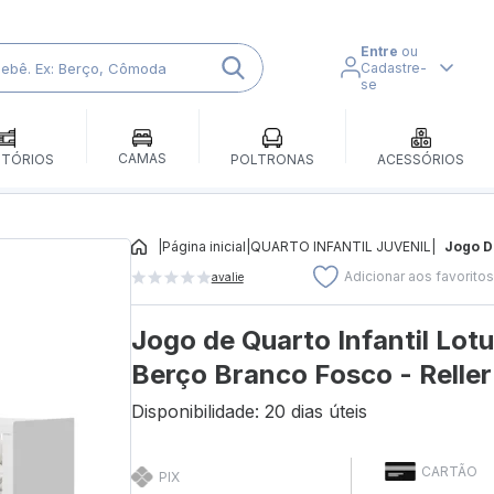
Entre
ou
Cadastre-
se
CAMAS
ITÓRIOS
POLTRONAS
ACESSÓRIOS
|
Página inicial
|
QUARTO INFANTIL JUVENIL
|
Jogo De
Adicionar aos favorito
avalie
Jogo de Quarto Infantil Lot
Berço Branco Fosco - Relle
Disponibilidade: 20 dias úteis
CARTÃO
PIX