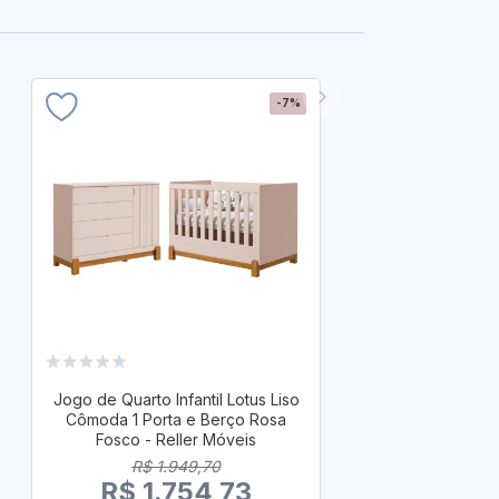
-7%
Jogo de Quarto
Cômoda 4 
Jogo de Quarto Infantil Lotus Liso
Branco Fosc
Cômoda 1 Porta e Berço Rosa
R$ 
Fosco - Reller Móveis
R$ 1
R$ 1.949,70
à vista com
R$ 1.754,73
ou
R