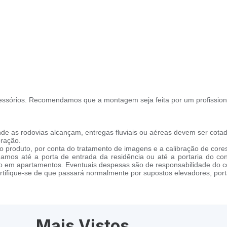
ssórios. Recomendamos que a montagem seja feita por um profission
de as rodovias alcançam, entregas fluviais ou aéreas devem ser cotad
oração.
 produto, por conta do tratamento de imagens e a calibração de cores
amos até a porta de entrada da residência ou até a portaria do co
cho em apartamentos. Eventuais despesas são de responsabilidade do 
tifique-se de que passará normalmente por supostos elevadores, porta
Mais Vistos