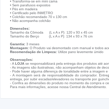
•
Transforma-se em mini cama
•
Sem parafusos expostos
•
Pés em madeira
•
Certificado pelo INMETRO
•
Colchão recomendado 70 x 130 cm
•
Não acompanha colchão
Dimensões:
Tamanho da Cômoda (L x A x P): 120 x 93 x 45 cm
Tamanho do Berço (L x A x P): 134 x 93 x 76 cm
Garantia:
3 meses
Montagem:
O Produto vai desmontado com manual e todos ace
Recomendação de Limpeza:
Utilize pano levemente úmido
Observações:
- A
LOJA
se responsabilizará pela entrega dos produtos até aon
- As imagens são ilustrativas, não acompanham objetos de dec
- Pode haver alguma diferença de tonalidade entre a imagem e o
- A montagem será de responsabilidade do comprador. Entreg
entrega, por subir escadas/elevadores ou transporte por guin
- Confira as dimensões do produto no momento da compra e cer
Para mais informações, acesse nossa Central de Atendimento.