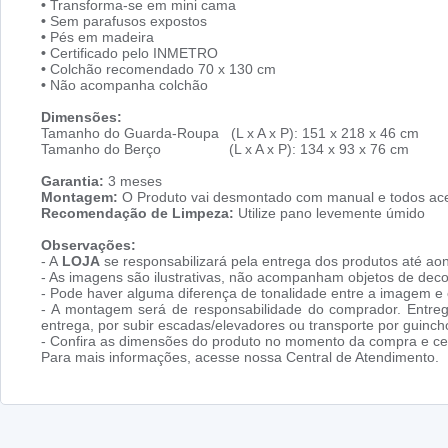
•
Transforma-se em mini cama
•
Sem parafusos expostos
•
Pés em madeira
•
Certificado pelo INMETRO
•
Colchão recomendado 70 x 130 cm
•
Não acompanha colchão
Dimensões:
Tamanho do Guarda-Roupa (L x A x P): 151 x 218 x 46 cm
Tamanho do Berço (L x A x P): 134 x 93 x 76 cm
Garantia:
3 meses
Montagem:
O Produto vai desmontado com manual e todos ace
Recomendação de Limpeza:
Utilize pano levemente úmido
Observações:
- A
LOJA
se responsabilizará pela entrega dos produtos até aon
- As imagens são ilustrativas, não acompanham objetos de dec
- Pode haver alguma diferença de tonalidade entre a imagem e o
- A montagem será de responsabilidade do comprador. Entreg
entrega, por subir escadas/elevadores ou transporte por guin
- Confira as dimensões do produto no momento da compra e cer
Para mais informações, acesse nossa Central de Atendimento.