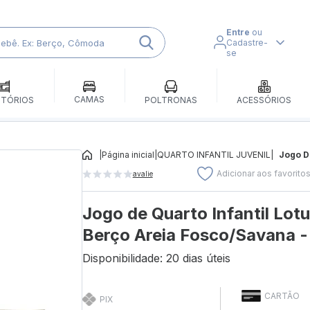
Entre
ou
Cadastre-
se
CAMAS
ITÓRIOS
POLTRONAS
ACESSÓRIOS
|
Página inicial
|
QUARTO INFANTIL JUVENIL
|
Jogo De
Adicionar aos favorito
avalie
Jogo de Quarto Infantil Lot
Berço Areia Fosco/Savana -
Disponibilidade: 20 dias úteis
CARTÃO
PIX