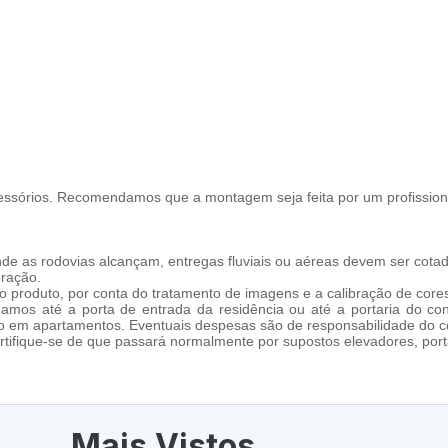
ssórios. Recomendamos que a montagem seja feita por um profission
de as rodovias alcançam, entregas fluviais ou aéreas devem ser cotad
oração.
 produto, por conta do tratamento de imagens e a calibração de cores
amos até a porta de entrada da residência ou até a portaria do co
cho em apartamentos. Eventuais despesas são de responsabilidade do 
tifique-se de que passará normalmente por supostos elevadores, porta
Mais Vistos