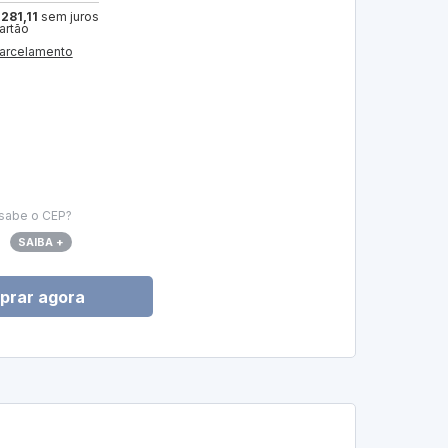
 281,11
sem juros
cartão
arcelamento
sabe o CEP?
SAIBA +
prar agora