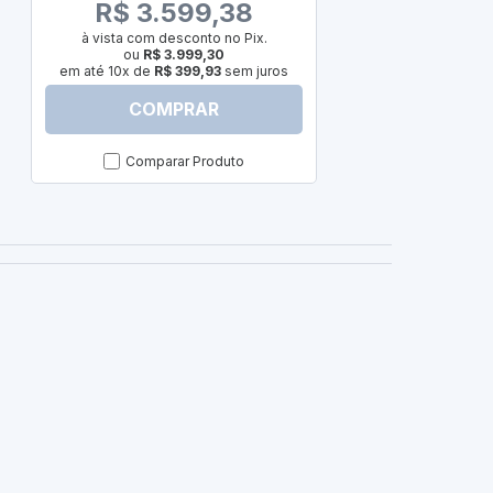
à vista com
R$ 3.599,38
ou
R
em até 10x d
à vista com desconto no Pix.
ou
R$ 3.999,30
em até 10x de
R$ 399,93
sem juros
COMPRAR
C
Comparar Produto
Com