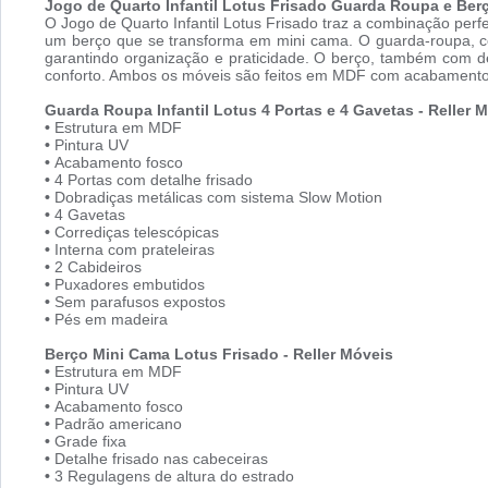
Jogo de Quarto Infantil Lotus Frisado
Guarda Roupa e Berç
O Jogo de Quarto Infantil Lotus Frisado traz a combinação perf
um berço que se transforma em mini cama. O guarda-roupa, com
garantindo organização e praticidade. O berço, também com de
conforto. Ambos os móveis são feitos em MDF com acabamento f
Guarda Roupa Infantil Lotus 4 Portas e 4 Gavetas - Reller 
•
Estrutura em MDF
•
Pintura UV
•
Acabamento fosco
•
4 Portas com detalhe frisado
•
Dobradiças metálicas com sistema Slow Motion
•
4 Gavetas
•
Corrediças telescópicas
•
Interna com prateleiras
•
2 Cabideiros
•
Puxadores embutidos
•
Sem parafusos expostos
•
Pés em madeira
Berço Mini Cama Lotus Frisado - Reller Móveis
•
Estrutura em MDF
•
Pintura UV
•
Acabamento fosco
•
Padrão americano
•
Grade fixa
•
Detalhe frisado nas cabeceiras
•
3 Regulagens de altura do estrado