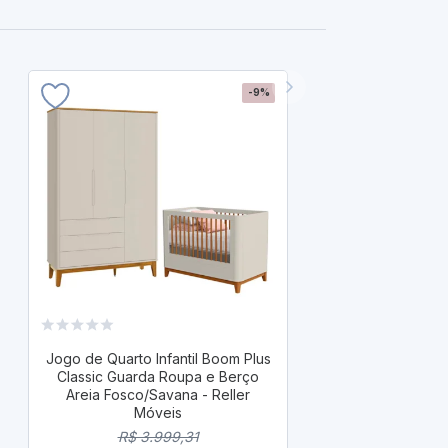
-9%
Jogo de Quart
Wheels Guar
Jogo de Quarto Infantil Boom Plus
Areia Fosc
Classic Guarda Roupa e Berço
Areia Fosco/Savana - Reller
R$ 
Móveis
R$ 3
R$ 3.999,31