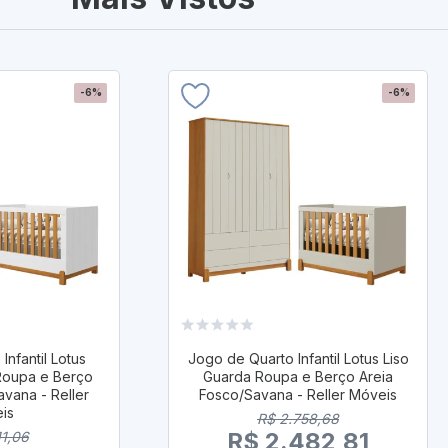
-6%
-6%
nfantil Lotus
Jogo de Quarto Infantil Lotus Liso
Roupa e Berço
Guarda Roupa e Berço Areia
vana - Reller
Fosco/Savana - Reller Móveis
is
R$ 2.758,68
R$ 2.482,81
11,06