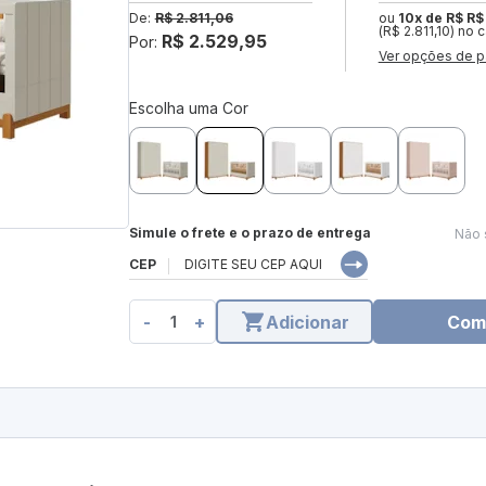
De:
R$ 2.811,06
ou
10x de R$ R$
(R$ 2.811,10) no 
R$ 2.529,95
Por:
Ver opções de p
Escolha uma Cor
Simule o frete e o prazo de entrega
Não 
CEP
-
+
Adicionar
Com