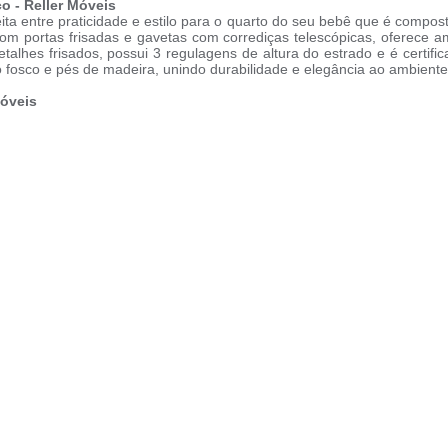
o - Reller Móveis
eita entre praticidade e estilo para o quarto do seu bebê que é compo
 portas frisadas e gavetas com corrediças telescópicas, oferece amp
talhes frisados, possui 3 regulagens de altura do estrado e é certi
osco e pés de madeira, unindo durabilidade e elegância ao ambiente
Móveis