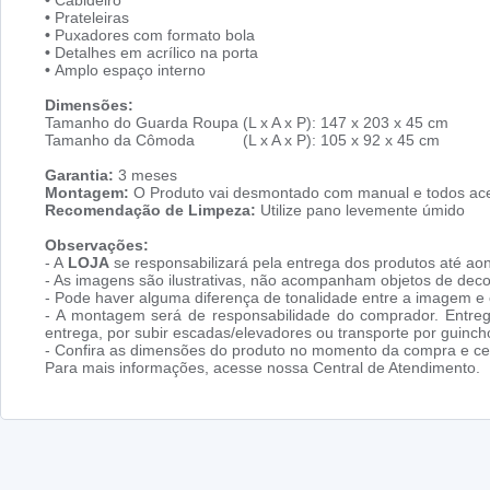
•
Cabideiro
•
Prateleiras
•
Puxadores com formato bola
•
Detalhes em acrílico na porta
•
Amplo espaço interno
Dimensões:
Tamanho do Guarda Roupa (L x A x P): 147 x 203 x 45 cm
Tamanho da Cômoda (L x A x P): 105 x 92 x 45 cm
Garantia:
3 meses
Montagem:
O Produto vai desmontado com manual e todos ace
Recomendação de Limpeza:
Utilize pano levemente úmido
Observações:
- A
LOJA
se responsabilizará pela entrega dos produtos até aon
- As imagens são ilustrativas, não acompanham objetos de dec
- Pode haver alguma diferença de tonalidade entre a imagem e o
- A montagem será de responsabilidade do comprador. Entreg
entrega, por subir escadas/elevadores ou transporte por guin
- Confira as dimensões do produto no momento da compra e cer
Para mais informações, acesse nossa Central de Atendimento.