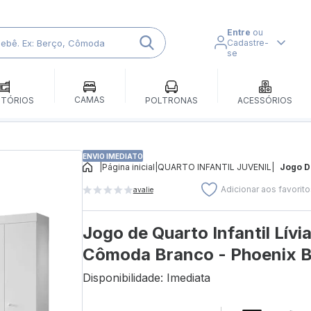
Entre
ou
Cadastre-
se
CAMAS
ITÓRIOS
POLTRONAS
ACESSÓRIOS
ENVIO IMEDIATO
|
Página inicial
|
QUARTO INFANTIL JUVENIL
|
Jogo De
Adicionar aos favorit
avalie
Jogo de Quarto Infantil Lív
Cômoda Branco - Phoenix 
Disponibilidade: Imediata