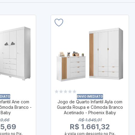
EDIATO
ENVIO IMEDIATO
nfantil Ane com
Jogo de Quarto Infantil Ayla com
ômoda Branco -
Guarda Roupa e Cômoda Branco
 Baby
Acetinado - Phoenix Baby
39,66
R$ 1.845,91
15,69
R$ 1.661,32
conto no Pix.
à vista com desconto no Pix.