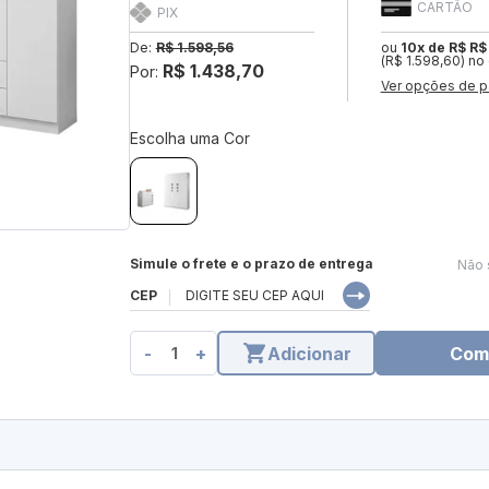
CARTÃO
PIX
De:
R$ 1.598,56
ou
10x de R$ R$
(R$ 1.598,60) no
R$ 1.438,70
Por:
Ver opções de p
Escolha uma Cor
Simule o frete e o prazo de entrega
Não 
CEP
-
+
Adicionar
Com