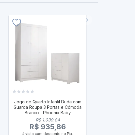
ENVI
Jogo de Quart
Guarda Roupa
Jogo de Quarto Infantil Duda com
Branco -
Guarda Roupa 3 Portas e Cômoda
R$
Branco - Phoenix Baby
R$ 1
R$ 1.039,84
à vista com
R$ 935,86
ou
R
em até 10x d
à vista com desconto no Pix.