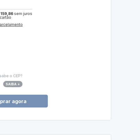
 159,86
sem juros
 cartão
arcelamento
sabe o CEP?
SAIBA +
prar agora