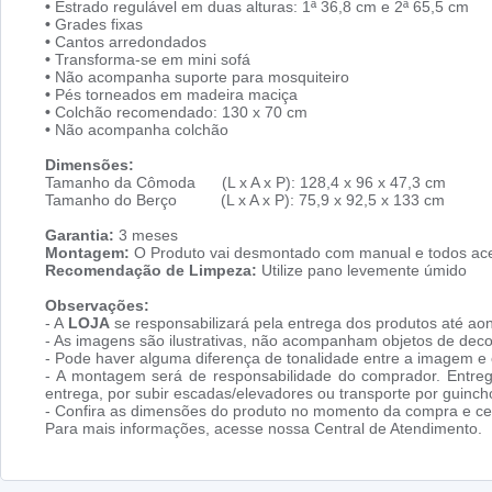
•
Estrado regulável em duas alturas: 1ª 36,8 cm e 2ª 65,5 cm
•
Grades fixas
•
Cantos arredondados
•
Transforma-se em mini sofá
•
Não acompanha suporte para mosquiteiro
•
Pés torneados em madeira maciça
•
Colchão recomendado: 130 x 70 cm
•
Não acompanha colchão
Dimensões:
Tamanho da Cômoda (L x A x P): 128,4 x 96 x 47,3 cm
Tamanho do Berço (L x A x P): 75,9 x 92,5 x 133 cm
Garantia:
3 meses
Montagem:
O Produto vai desmontado com manual e todos ace
Recomendação de Limpeza:
Utilize pano levemente úmido
Observações:
- A
LOJA
se responsabilizará pela entrega dos produtos até aon
- As imagens são ilustrativas, não acompanham objetos de dec
- Pode haver alguma diferença de tonalidade entre a imagem e o
- A montagem será de responsabilidade do comprador. Entreg
entrega, por subir escadas/elevadores ou transporte por guin
- Confira as dimensões do produto no momento da compra e cer
Para mais informações, acesse nossa Central de Atendimento.