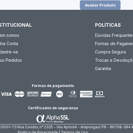
Avaliar Produto
STITUCIONAL
POLÍTICAS
em somos
Dúvidas Frequente
nha Conta
Formas de Pagame
dastre-se
Compra Segura
us Pedidos
Trocas e Devoluçõ
Garantia
Formas de pagamento
Certificados de segurança
4/0001-73 Rua Condor, nº 2325 - Vila Aymoré - Arapongas/ PR - 86708-384 
Política de Privacidade | Termos de Uso