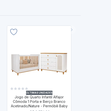
ÚLTIM
Jogo de Quart
Cômoda 6 Ga
ÚLTIMAS UNIDADES
Jogo de Quarto Infantil Alfajor
White/Natur
Cômoda 1 Porta e Berço Branco
R$ 
Acetinado/Nature - Permóbili Baby
R$ 1