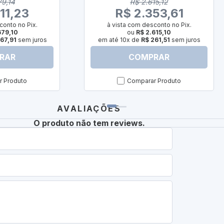
79,14
R$ 2.615,12
11,23
R$ 2.353,61
conto no Pix.
à vista com desconto no Pix.
679,10
ou
R$ 2.615,10
67,91
sem juros
em até 10x de
R$ 261,51
sem juros
RAR
COMPRAR
 Produto
Comparar Produto
AVALIAÇÕES
O produto não tem reviews.