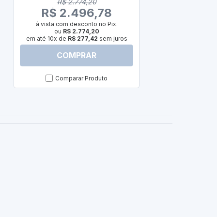
R$ 2.774,20
à vista com
R$ 2.496,78
ou
R
em até 10x de
à vista com desconto no Pix.
ou
R$ 2.774,20
em até 10x de
R$ 277,42
sem juros
COMPRAR
C
Comparar Produto
Com