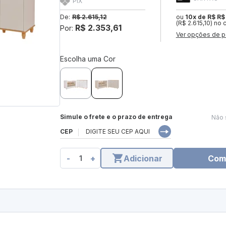
PIX
De:
R$ 2.615,12
ou
10x de R$ R$
(R$ 2.615,10) no 
R$ 2.353,61
Por:
Ver opções de p
Escolha uma Cor
Simule o frete e o prazo de entrega
Não 
CEP
-
+
Adicionar
Com