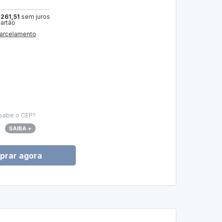
 261,51
sem juros
cartão
arcelamento
sabe o CEP?
SAIBA +
prar agora