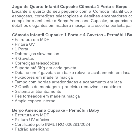
Jogo de Quarto Infantil Cupcake Cômoda 1 Porta e Berço -
Encante o quarto do seu pequeno com a Cômoda Infantil Cup
espaçosas, corrediças telescópicas e detalhes encantadores 
completar o ambiente o Berço Americano Cupcake, proporciona
detalhes elegantes em madeira maciça, é a escolha perfeita par
Cômoda Infantil Cupcake 1 Porta e 4 Gavetas - Permóbili B
•
Estrutura em MDF
•
Pintura UV
•
1 Porta
•
Dobradiças slow motion
•
4 Gavetas
•
Corrediças telescópicas
•
Suporta até 3Kg em cada gaveta
•
Detalhe em 2 gavetas em baixo relevo e acabamento em laca
•
Puxadores em madeira maciça
•
Tampo com bordas arredondadas e acabamento em laca
•
2 Opções de montagem: prateleira removível e cabideiro
•
Sistema antitombamento
•
Pés torneados em madeira maciça
•
Amplo espaço interno
Berço Americano Cupcake - Permóbili Baby
•
Estrutura em MDF
•
Pintura UV atóxica
•
Certificado pelo INMETRO 006291/2024
•
Padrão americano