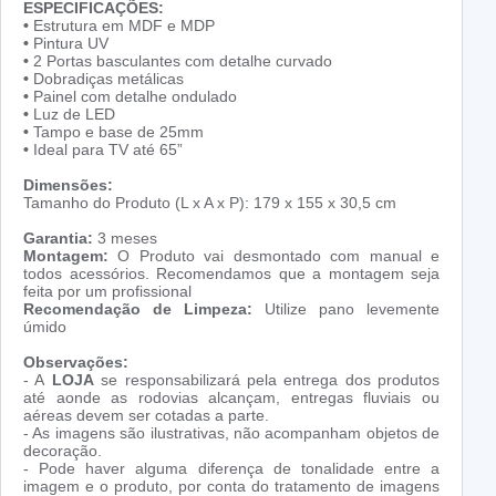
ESPECIFICAÇÕES:
•
Estrutura em MDF e MDP
•
Pintura UV
•
2 Portas basculantes com detalhe curvado
•
Dobradiças metálicas
•
Painel com detalhe ondulado
•
Luz de LED
•
Tampo e base de 25mm
•
Ideal para TV até 65”
Dimensões:
Tamanho do Produto (L x A x P): 179 x 155 x 30,5 cm
Garantia:
3 meses
Montagem:
O Produto vai desmontado com manual e
todos acessórios. Recomendamos que a montagem seja
feita por um profissional
Recomendação de Limpeza:
Utilize pano levemente
úmido
Observações:
- A
LOJA
se responsabilizará pela entrega dos produtos
até aonde as rodovias alcançam, entregas fluviais ou
aéreas devem ser cotadas a parte.
- As imagens são ilustrativas, não acompanham objetos de
decoração.
- Pode haver alguma diferença de tonalidade entre a
imagem e o produto, por conta do tratamento de imagens