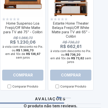
Home Suspenso Loa
Estante Home Theater
Est
Freijó/Off White Matte
Belaya Freijó/Off White
Cam
para TV até 75” - Colibri
Matte para TV até 65” -
Whit
Colibri
R$ 1.366,73
R$ 1.230,06
R$ 736,23
R$ 662,61
à vista com desconto no Pix.
ou
R$ 1.366,70
à vista com desconto no Pix.
à vist
em até 10x de
R$ 136,67
ou
R$ 736,20
sem juros
em até 10x de
R$ 73,62
sem
em a
juros
COMPRAR
COMPRAR
Comparar Produto
Comparar Produto
AVALIAÇÕES
O produto não tem reviews.