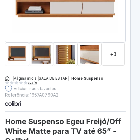
+3
|
Página inicial
|
SALA DE ESTAR
|
Home Suspenso
avalie
Adicionar aos favoritos
Referência: 1657A0760A2
Home Suspenso Egeu Freijó/Off
White Matte para TV até 65” -