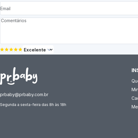
IN
Qu
Mi
prbaby@prbaby.com.br
Ca
Segunda a sexta-feira das 8h às 18h
Me