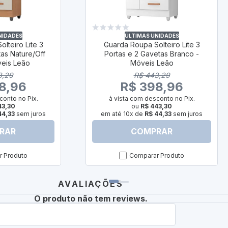
NIDADES
ÚLTIMAS UNIDADES
lteiro Lite 3
Guarda Roupa Solteiro Lite 3
tas Nature/Off
Portas e 2 Gavetas Branco -
veis Leão
Móveis Leão
3,29
R$ 443,29
8,96
R$ 398,96
conto no Pix.
à vista com desconto no Pix.
43,30
ou
R$ 443,30
44,33
sem juros
em até 10x de
R$ 44,33
sem juros
RAR
COMPRAR
 Produto
Comparar Produto
AVALIAÇÕES
O produto não tem reviews.