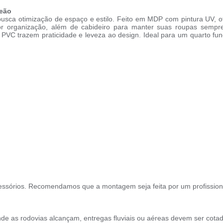
Leão
busca otimização de espaço e estilo. Feito em MDP com pintura UV, 
hor organização, além de cabideiro para manter suas roupas sempr
 PVC trazem praticidade e leveza ao design. Ideal para um quarto fu
ssórios. Recomendamos que a montagem seja feita por um profission
de as rodovias alcançam, entregas fluviais ou aéreas devem ser cotad