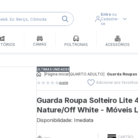
Entre
ou
Cadastre-
se
CAMAS
ITÓRIOS
POLTRONAS
ACESSÓRIOS
ÚLTIMAS UNIDADES
|
Página inicial
|
QUARTO ADULTO
|
Guarda Roupas
Adicionar aos favorito
avalie
Guarda Roupa Solteiro Lite 
Nature/Off White - Móveis 
Disponibilidade: Imediata
CARTÃO