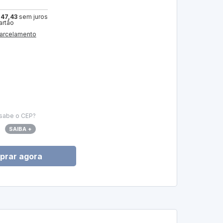
 47,43
sem juros
artão
arcelamento
sabe o CEP?
SAIBA +
prar agora