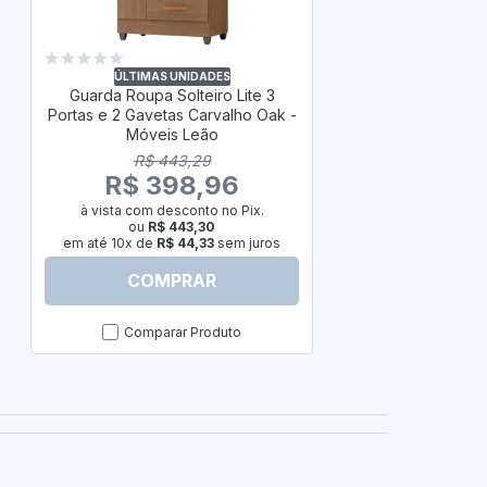
ÚLTIM
Guarda Roup
Portas e 2 Ga
ÚLTIMAS UNIDADES
Guarda Roupa Solteiro Lite 3
Móv
Portas e 2 Gavetas Carvalho Oak -
R$
Móveis Leão
R$ 
R$ 443,29
à vista com
R$ 398,96
ou
em até 10x d
à vista com desconto no Pix.
ou
R$ 443,30
em até 10x de
R$ 44,33
sem juros
COMPRAR
C
Comparar Produto
Com