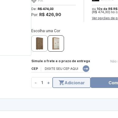
PIX
De:
R$ 474,33
ou
10x de R$ R$
(R$ 474,30) no c
R$ 426,90
Por:
Ver opções de p
Escolha uma Cor
Simule o frete e o prazo de entrega
Não 
CEP
-
+
Adicionar
Com