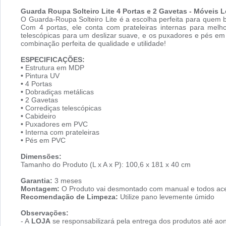
Guarda Roupa Solteiro Lite 4 Portas e 2 Gavetas - Móveis 
O Guarda-Roupa Solteiro Lite é a escolha perfeita para quem 
Com 4 portas, ele conta com prateleiras internas para mel
telescópicas para um deslizar suave, e os puxadores e pés em
combinação perfeita de qualidade e utilidade!
ESPECIFICAÇÕES:
•
Estrutura em MDP
•
Pintura UV
•
4 Portas
•
Dobradiças metálicas
•
2 Gavetas
•
Corrediças telescópicas
•
Cabideiro
•
Puxadores em PVC
•
Interna com prateleiras
•
Pés em PVC
Dimensões:
Tamanho do Produto (L x A x P): 100,6 x 181 x 40 cm
Garantia:
3 meses
Montagem:
O Produto vai desmontado com manual e todos ace
Recomendação de Limpeza:
Utilize pano levemente úmido
Observações:
- A
LOJA
se responsabilizará pela entrega dos produtos até aon