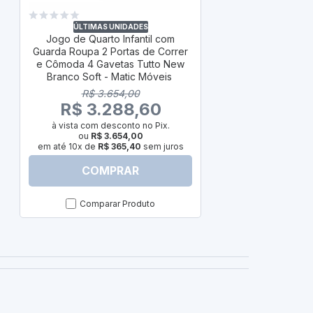
ÚLTIM
Jogo de Qu
Guarda Roupa
ÚLTIMAS UNIDADES
Jogo de Quarto Infantil com
e Cômoda T
Guarda Roupa 2 Portas de Correr
Soft/Freij
e Cômoda 4 Gavetas Tutto New
R$ 
Branco Soft - Matic Móveis
R$ 3
R$ 3.654,00
à vista com
R$ 3.288,60
ou
R
em até 10x de
à vista com desconto no Pix.
ou
R$ 3.654,00
em até 10x de
R$ 365,40
sem juros
COMPRAR
C
Comparar Produto
Com