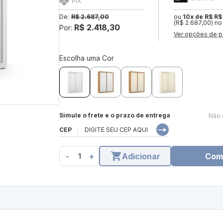
PIX
De:
R$ 2.687,00
ou
10x de R$ R$
(R$ 2.687,00) no
R$ 2.418,30
Por:
Ver opções de p
Escolha uma Cor
Simule o frete e o prazo de entrega
Não 
CEP
-
+
Adicionar
Com