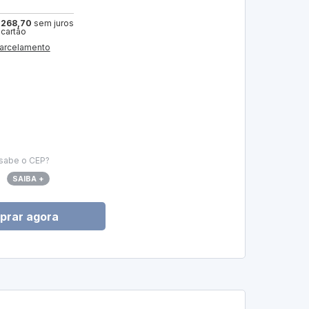
 268,70
sem juros
 cartão
arcelamento
sabe o CEP?
SAIBA +
prar agora