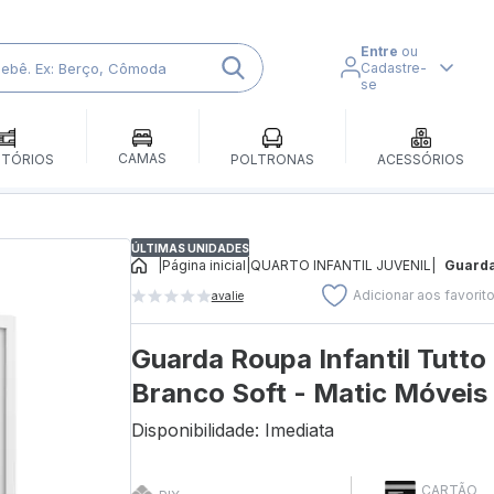
Entre
ou
Cadastre-
se
CAMAS
ITÓRIOS
POLTRONAS
ACESSÓRIOS
ÚLTIMAS UNIDADES
|
Página inicial
|
QUARTO INFANTIL JUVENIL
|
Guarda
Adicionar aos favorit
avalie
Guarda Roupa Infantil Tutto
Branco Soft - Matic Móveis
Disponibilidade: Imediata
CARTÃO