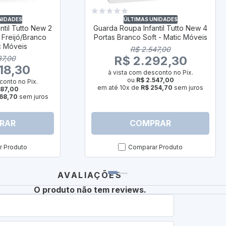
NIDADES
ÚLTIMAS UNIDADES
ntil Tutto New 2
Guarda Roupa Infantil Tutto New 4
 Freijó/Branco
Portas Branco Soft - Matic Móveis
ic Móveis
R$ 2.547,00
R$ 2.292,30
87,00
18,30
à vista com desconto no Pix.
ou
R$ 2.547,00
conto no Pix.
em até 10x de
R$ 254,70
sem juros
687,00
68,70
sem juros
RAR
COMPRAR
 Produto
Comparar Produto
AVALIAÇÕES
O produto não tem reviews.