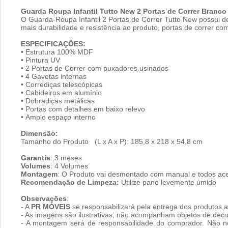
Guarda Roupa Infantil Tutto New 2 Portas de Correr Branco 
O Guarda-Roupa Infantil 2 Portas de Correr Tutto New possui d
mais durabilidade e resistência ao produto, portas de correr co
ESPECIFICAÇÕES:
•
Estrutura 100% MDF
•
Pintura UV
•
2 Portas de Correr com puxadores usinados
•
4 Gavetas internas
•
Corrediças telescópicas
•
Cabideiros em alumínio
•
Dobradiças metálicas
•
Portas com detalhes em baixo relevo
•
Amplo espaço interno
Dimensão:
Tamanho do Produto (L x A x P): 185,8 x 218 x 54,8 cm
Garantia
: 3 meses
Volumes
: 4 Volumes
Montagem
: O Produto vai desmontado com manual e todos ace
Recomendação de Limpeza:
Utilize pano levemente úmido
Observações
:
- A
PR MÓVEIS
se responsabilizará pela entrega dos produtos a
- As imagens são ilustrativas, não acompanham objetos de dec
- A montagem será de responsabilidade do comprador. Não no