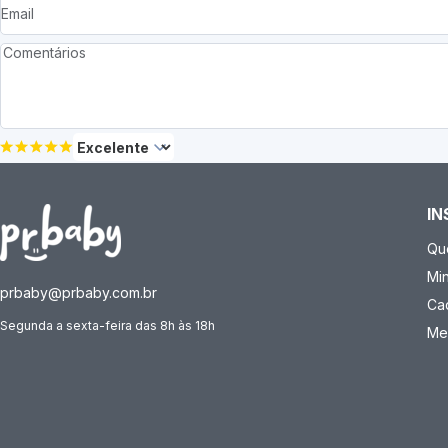
IN
Qu
Mi
prbaby@prbaby.com.br
Ca
Segunda a sexta-feira das 8h às 18h
Me