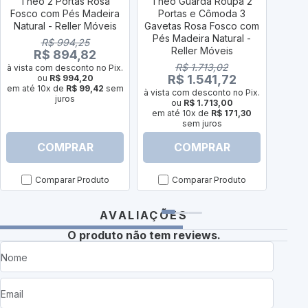
Theo 2 Portas Rosa
Theo Guarda Roupa 2
The
Fosco com Pés Madeira
Portas e Cômoda 3
Port
Natural - Reller Móveis
Gavetas Rosa Fosco com
Fosc
Pés Madeira Natural -
Natu
R$ 994,25
Reller Móveis
R$ 894,82
R$ 1.713,02
à vista com desconto no Pix.
R$ 1.541,72
ou
R$ 994,20
à vist
em até 10x de
R$ 99,42
sem
à vista com desconto no Pix.
juros
em a
ou
R$ 1.713,00
em até 10x de
R$ 171,30
sem juros
COMPRAR
COMPRAR
Comparar Produto
Comparar Produto
AVALIAÇÕES
O produto não tem reviews.