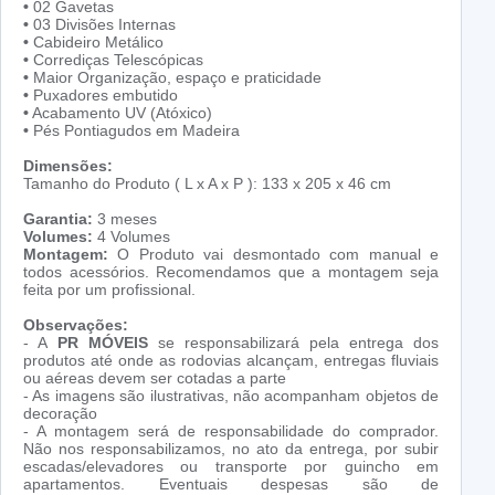
•
02 Gavetas
•
03 Divisões Internas
•
Cabideiro Metálico
•
Corrediças Telescópicas
•
Maior Organização, espaço e praticidade
•
Puxadores embutido
•
Acabamento UV (Atóxico)
•
Pés Pontiagudos em Madeira
Dimensões:
Tamanho do Produto ( L x A x P ): 133 x 205 x 46 cm
Garantia:
3 meses
Volumes:
4 Volumes
Montagem:
O Produto vai desmontado com manual e
todos acessórios. Recomendamos que a montagem seja
feita por um profissional.
Observações:
- A
PR MÓVEIS
se responsabilizará pela entrega dos
produtos até onde as rodovias alcançam, entregas fluviais
ou aéreas devem ser cotadas a parte
- As imagens são ilustrativas, não acompanham objetos de
decoração
- A montagem será de responsabilidade do comprador.
Não nos responsabilizamos, no ato da entrega, por subir
escadas/elevadores ou transporte por guincho em
apartamentos. Eventuais despesas são de