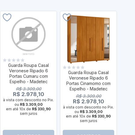
Guarda Roupa Casal
Veronese Ripado 6
Guarda Roupa Casal
Gua
Portas Cumaru com
Veronese Ripado 6
Ve
Espelho - Madetec
Portas Cinamomo com
Por
Espelho - Madetec
Whi
R$ 3.309,00
R$ 2.978,10
R$ 3.309,00
à vista com desconto no Pix.
R$ 2.978,10
ou
R$ 3.309,00
à vista com desconto no Pix.
em até 10x de
R$ 330,90
ou
R$ 3.309,00
à vist
sem juros
em até 10x de
R$ 330,90
sem juros
em a