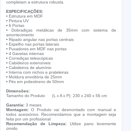
completam a estrutura robusta.
ESPECIFICAÇÕES:
•
Estrutura em MDF
•
Pintura UV
•
6 Portas
•
Dobradiças metálicas de 35mm com sistema de
amortecimento
•
Ripado angular nas portas centrais
•
Espelho nas portas laterais
•
Puxadores em MDF nas portas
•
4 Gavetas internas
•
Corrediças telescópicas
•
Cabideiros extensíveis
•
Cabideiros de alumínio
•
Interna com nichos e prateleiras
•
Moldura envoltória de 25mm
•
Pés em poliestireno de 50mm
Dimensões:
Tamanho do Produto (L x A x P): 230 x 240 x 56 cm
Garantia
:
3 meses
Montagem
:
O Produto vai desmontado com manual e
todos acessórios. Recomendamos que a montagem seja
feita por um profissional
Recomendação de Limpeza:
Utilize pano levemente
úmido