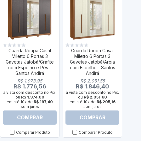
Guarda Roupa Casal
Guarda Roupa Casal
Gua
Miletto 6 Portas 3
Miletto 6 Portas 3
Mi
Gavetas Jatobá/Grafite
Gavetas Jatobá/Areia
Gav
com Espelho e Pés -
com Espelho - Santos
com
Santos Andirá
Andirá
R$ 1.973,95
R$ 2.051,55
R$ 1.776,56
R$ 1.846,40
à vista com desconto no Pix.
à vista com desconto no Pix.
à vist
ou
R$ 1.974,00
ou
R$ 2.051,60
em até 10x de
R$ 197,40
em até 10x de
R$ 205,16
em a
sem juros
sem juros
COMPRAR
COMPRAR
Comparar Produto
Comparar Produto