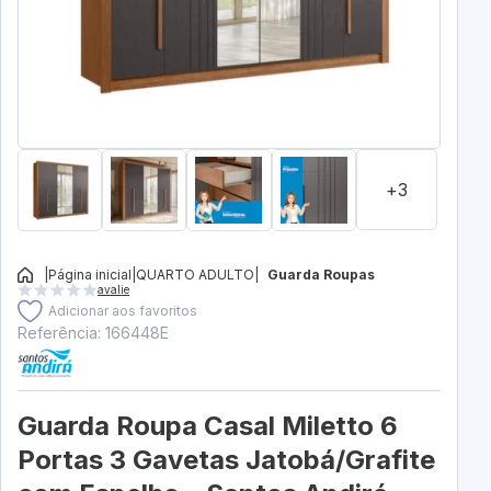
+3
|
Página inicial
|
QUARTO ADULTO
|
Guarda Roupas
avalie
Adicionar aos favoritos
Referência: 166448E
Guarda Roupa Casal Miletto 6
Portas 3 Gavetas Jatobá/Grafite