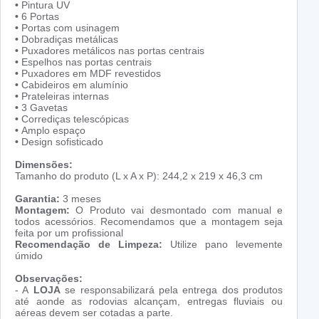
•
Pintura UV
•
6 Portas
•
Portas com usinagem
•
Dobradiças metálicas
•
Puxadores metálicos nas portas centrais
•
Espelhos nas portas centrais
•
Puxadores em MDF revestidos
•
Cabideiros em alumínio
•
Prateleiras internas
•
3 Gavetas
•
Corrediças telescópicas
•
Amplo espaço
•
Design sofisticado
Dimensões:
Tamanho do produto (L x A x P): 244,2 x 219 x 46,3 cm
Garantia:
3 meses
Montagem:
O Produto vai desmontado com manual e
todos acessórios. Recomendamos que a montagem seja
feita por um profissional
Recomendação de Limpeza:
Utilize pano levemente
úmido
Observações:
- A
LOJA
se responsabilizará pela entrega dos produtos
até aonde as rodovias alcançam, entregas fluviais ou
aéreas devem ser cotadas a parte.