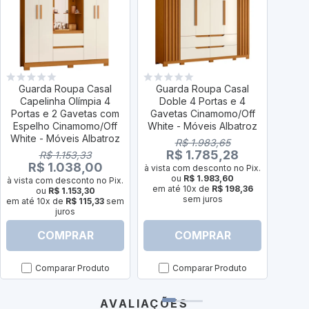
Guarda Roupa Casal
Guarda Roupa Casal
Gua
Capelinha Olímpia 4
Doble 4 Portas e 4
Do
Portas e 2 Gavetas com
Gavetas Cinamomo/Off
Gav
Espelho Cinamomo/Off
White - Móveis Albatroz
Cin
White - Móveis Albatroz
M
R$ 1.983,65
R$ 1.785,28
R$ 1.153,33
R$ 1.038,00
à vista com desconto no Pix.
ou
R$ 1.983,60
à vista com desconto no Pix.
à vist
em até 10x de
R$ 198,36
ou
R$ 1.153,30
sem juros
em até 10x de
R$ 115,33
sem
em a
juros
COMPRAR
COMPRAR
Comparar Produto
Comparar Produto
AVALIAÇÕES