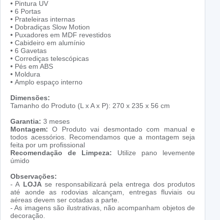
•
Pintura UV
•
6 Portas
•
Prateleiras internas
•
Dobradiças Slow Motion
•
Puxadores em MDF revestidos
•
Cabideiro em alumínio
•
6 Gavetas
•
Corrediças telescópicas
•
Pés em ABS
•
Moldura
•
Amplo espaço interno
Dimensões:
Tamanho do Produto (L x A x P): 270 x 235 x 56 cm
Garantia:
3 meses
Montagem:
O Produto vai desmontado com manual e
todos acessórios. Recomendamos que a montagem seja
feita por um profissional
Recomendação de Limpeza:
Utilize pano levemente
úmido
Observações:
- A
LOJA
se responsabilizará pela entrega dos produtos
até aonde as rodovias alcançam, entregas fluviais ou
aéreas devem ser cotadas a parte.
- As imagens são ilustrativas, não acompanham objetos de
decoração.