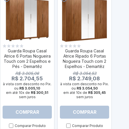
Guarda Roupa Casal
Guarda Roupa Casal
Gua
Atrice 6 Portas Nogueira
Atrice Ripado 6 Portas
Atri
Touch com 2 Espelhos e
Nogueira Touch com 2
Nogu
Pés - Demartêz
Espelhos - Demartêz
E
R$ 3.005,06
R$ 3.054,53
R$ 2.704,55
R$ 2.749,08
à vista com desconto no Pix.
à vista com desconto no Pix.
ou
R$ 3.005,10
ou
R$ 3.054,50
à vist
em até 10x de
R$ 300,51
em até 10x de
R$ 305,45
sem juros
sem juros
em a
COMPRAR
COMPRAR
Comparar Produto
Comparar Produto