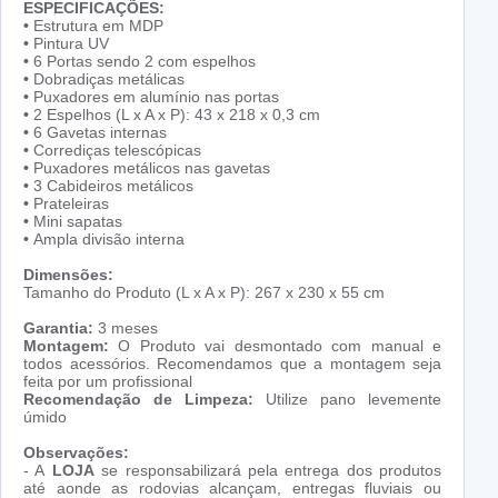
ESPECIFICAÇÕES:
•
Estrutura em MDP
•
Pintura UV
•
6 Portas sendo 2 com espelhos
•
Dobradiças metálicas
•
Puxadores em alumínio nas portas
•
2 Espelhos (L x A x P): 43 x 218 x 0,3 cm
•
6 Gavetas internas
•
Corrediças telescópicas
•
Puxadores metálicos nas gavetas
•
3 Cabideiros metálicos
•
Prateleiras
•
Mini sapatas
•
Ampla divisão interna
Dimensões:
Tamanho do Produto (L x A x P): 267 x 230 x 55 cm
Garantia:
3 meses
Montagem:
O Produto vai desmontado com manual e
todos acessórios. Recomendamos que a montagem seja
feita por um profissional
Recomendação de Limpeza:
Utilize pano levemente
úmido
Observações:
- A
LOJA
se responsabilizará pela entrega dos produtos
até aonde as rodovias alcançam, entregas fluviais ou