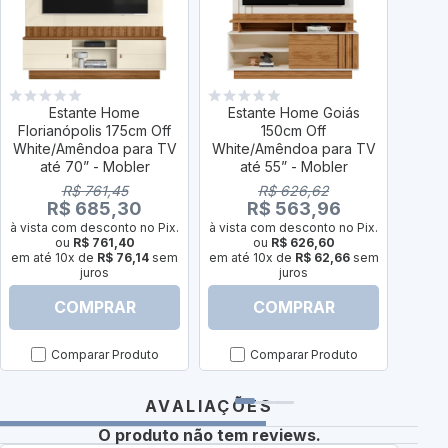
Estante Home
Estante Home Goiás
Est
Florianópolis 175cm Off
150cm Off
White/Amêndoa para TV
White/Amêndoa para TV
Whit
até 70” - Mobler
até 55” - Mobler
a
R$ 761,45
R$ 626,62
R$ 685,30
R$ 563,96
à vista com desconto no Pix.
à vista com desconto no Pix.
à vist
ou
R$ 761,40
ou
R$ 626,60
em até 10x de
R$ 76,14
sem
em até 10x de
R$ 62,66
sem
em até
juros
juros
COMPRAR
COMPRAR
Comparar Produto
Comparar Produto
AVALIAÇÕES
O produto não tem reviews.