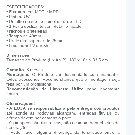
ESPECIFICAÇÕES:
•
Estrutura em MDF e MDP
•
Pintura UV
•
Detalhe ripado no painel e luz de LED
•
1 Porta deslizante com detalhe ripado
•
Nichos e prateleiras
•
Tampo de 40mm
•
Prateleira superior de 25mm
•
Ideal para TV até 55”
Dimensões:
Tamanho do Produto (L x A x P): 180 x 184 x 33,5 cm
Garantia:
3 meses
Montagem:
O Produto vai desmontado com manual e
todos acessórios. Recomendamos que a montagem seja
feita por um profissional
Recomendação de Limpeza:
Utilize pano levemente
úmido
Observações:
- A
LOJA
se responsabilizará pela entrega dos produtos
até aonde as rodovias alcançam, entregas fluviais ou
aéreas devem ser cotadas a parte.
- As imagens são ilustrativas, não acompanham objetos de
decoração.
- Pode haver alguma diferença de tonalidade entre a