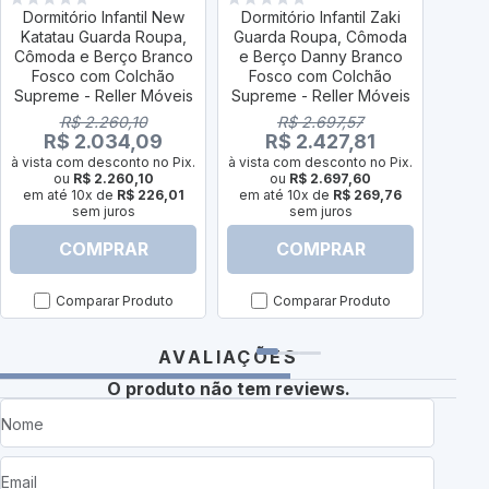
Dormitório Infantil New
Dormitório Infantil Zaki
Dorm
Katatau Guarda Roupa,
Guarda Roupa, Cômoda
Roup
Cômoda e Berço Branco
e Berço Danny Branco
Evol
Fosco com Colchão
Fosco com Colchão
com 
Supreme - Reller Móveis
Supreme - Reller Móveis
R$ 2.260,10
R$ 2.697,57
R$ 2.034,09
R$ 2.427,81
à vista com desconto no Pix.
à vista com desconto no Pix.
à vist
ou
R$ 2.260,10
ou
R$ 2.697,60
em até 10x de
R$ 226,01
em até 10x de
R$ 269,76
em a
sem juros
sem juros
COMPRAR
COMPRAR
Comparar Produto
Comparar Produto
AVALIAÇÕES
O produto não tem reviews.