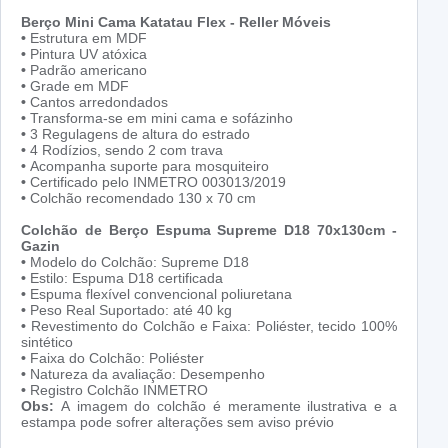
Berço Mini Cama Katatau Flex - Reller Móveis
•
Estrutura em MDF
•
Pintura UV atóxica
•
Padrão americano
•
Grade em MDF
•
Cantos arredondados
•
Transforma-se em mini cama e sofázinho
•
3 Regulagens de altura do estrado
•
4 Rodízios, sendo 2 com trava
•
Acompanha suporte para mosquiteiro
•
Certificado pelo INMETRO 003013/2019
•
Colchão recomendado 130 x 70 cm
Colchão de Berço Espuma Supreme D18 70x130cm -
Gazin
•
Modelo do Colchão: Supreme D18
•
Estilo: Espuma D18 certificada
•
Espuma flexível convencional poliuretana
•
Peso Real Suportado: até 40 kg
•
Revestimento do Colchão e Faixa: Poliéster, tecido 100%
sintético
•
Faixa do Colchão: Poliéster
•
Natureza da avaliação: Desempenho
•
Registro Colchão INMETRO
Obs:
A imagem do colchão é meramente ilustrativa e a
estampa pode sofrer alterações sem aviso prévio