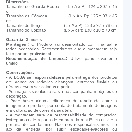
Dimensões:
Tamanho do Guarda-Roupa (L x A x P): 124 x 207 x 45
cm
Tamanho da Cômoda (L x A x P): 125 x 93 x 45
cm
Tamanho do Berço (L x A x P): 133 x 97 x 78 cm
Tamanho do Colchão (L x A x P): 130 x 10 x 70 cm
Garantia:
3 meses
Montagem:
O Produto vai desmontado com manual e
todos acessórios. Recomendamos que a montagem seja
feita por um profissional
Recomendação de Limpeza:
Utilize pano levemente
úmido
Observações:
- A
LOJA
se responsabilizará pela entrega dos produtos
até aonde as rodovias alcançam, entregas fluviais ou
aéreas devem ser cotadas a parte.
- As imagens são ilustrativas, não acompanham objetos de
decoração.
- Pode haver alguma diferença de tonalidade entre a
imagem e o produto, por conta do tratamento de imagens
e a calibração de cores da sua tela.
- A montagem será de responsabilidade do comprador.
Entregamos até a porta de entrada da residência ou até a
portaria do condomínio. Não nos responsabilizamos, no
ato da entrega, por subir escadas/elevadores ou