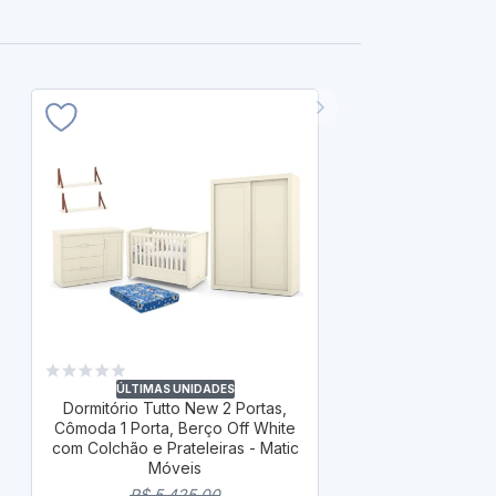
ÚLTIM
Dormitório T
Cômoda 1 Port
ÚLTIMAS UNIDADES
Dormitório Tutto New 2 Portas,
Prateleira
Cômoda 1 Porta, Berço Off White
R$ 
com Colchão e Prateleiras - Matic
R$ 4
Móveis
à vista com
R$ 5.425,00