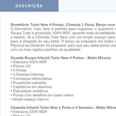
DESCRIÇÃO
Dormitório Tutto New 4 Portas, Cômoda 1 Porta, Berço com
O Dormitório Tutto New é perfeito para organizar o quartin
Roupa Tutto é produzido 100% MDF, garante mais durabilidade e
e beleza. Já a Cômoda Tutto New com um amplo espaço para g
para a chegada do seu bebê. O berço se enquadra em todos os
Physical da Ortobom foi projetado para que seu bebê tenha con
com os mais rígidos padrões de qualidade.
Guarda Roupa Infantil Tutto New 4 Portas - Matic Móveis
•
Estrutura 100% MDF
•
Pintura UV
•
4 Portas
•
4 Gavetas internas
•
Corrediças telescópicas
•
Puxadores usinados
•
Cabideiros em alumínio
•
Dobradiças metálicas
•
Portas com detalhes em baixo relevo
•
Amplo espaço interno
Cômoda Infantil Tutto New 1 Porta e 4 Gavetas - Matic Móve
•
Estrutura 100% MDF
•
Pintura UV