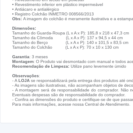
•
Revestimento inferior em plástico impermeável
•
Antiácaro e antialérgico
•
Registro Colchão INMETRO 008566/2013
Obs:
A imagem do colchão é meramente ilustrativa e a estampa 
Dimensões:
Tamanho do Guarda-Roupa (L x A x P): 185,8 x 218 x 47,3 cm
Tamanho da Cômoda (L x A x P): 137 x 94,5 x 44 cm
Tamanho do Berço (L x A x P): 140 x 101,5 x 83,5 cm
Tamanho do Colchão (L x A x P): 70 x 10 x 130 cm
Garantia
: 3 meses
Montagem
: O Produto vai desmontado com manual e todos ace
Recomendação de Limpeza:
Utilize pano levemente úmido
Observações
:
- A
LOJA
se responsabilizará pela entrega dos produtos até ond
- As imagens são ilustrativas, não acompanham objetos de dec
- A montagem será de responsabilidade do comprador. Não no
Eventuais despesas são de responsabilidade do comprador.
- Confira as dimensões do produto e certifique-se de que pass
Para mais informações, acesse nossa Central de Atendimento.