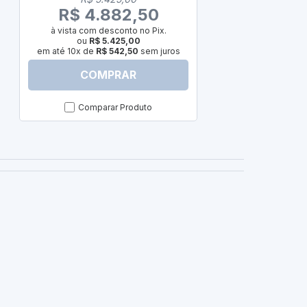
ou
R
R$ 4.882,50
em até 10x de
à vista com desconto no Pix.
ou
R$ 5.425,00
em até 10x de
R$ 542,50
sem juros
COMPRAR
C
Comparar Produto
Com