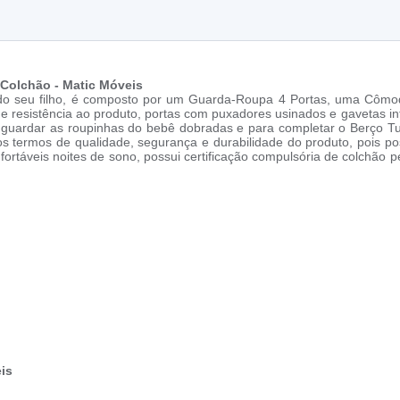
 Colchão - Matic Móveis
ho do seu filho, é composto por um Guarda-Roupa 4 Portas, uma Cô
 resistência ao produto, portas com puxadores usinados e gavetas int
uardar as roupinhas do bebê dobradas e para completar o Berço Tu
 termos de qualidade, segurança e durabilidade do produto, pois p
fortáveis noites de sono, possui certificação compulsória de colchão 
is