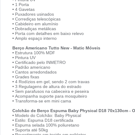
•
1 Porta
•
4 Gavetas
•
Puxadores usinados
•
Corrediças telescópicas
•
Cabideiro em alumínio
•
Dobradiças metálicas
•
Porta com detalhes em baixo relevo
•
Amplo espaço interno
Berço Americano Tutto New - Matic Móveis
•
Estrutura 100% MDF
•
Pintura UV
•
Certificado pelo INMETRO
•
Padrão americano
•
Cantos arredondados
•
Grades fixas
•
4 Rodízios em gel, sendo 2 com travas
•
3 Regulagens de altura do estrado
•
Sem parafusos na cabeceira e peseira
•
Acompanha suporte para mosquiteiro
•
Transforma-se em mini cama
Colchão de Berço Espuma Baby Physical D18 70x130cm - 
•
Modelo do Colchão: Baby Physical
•
Estilo: Espuma D18 certificada
•
Espuma selada 100% poliuretano
•
Suporta até 50kg
•
Revestimento em tecido em poliéster