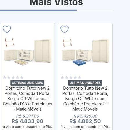
Mais Vistos
ÚLTIMAS UNIDADES
ÚLTIMAS UNIDADES
Ú
Dormitório Tutto New 2
Dormitório Tutto New 2
Dorm
Portas, Cômoda 1 Porta,
Portas, Cômoda 1 Porta,
Porta
Berço Off White com
Berço Off White com
Berç
Colchão D18 e Prateleiras
Colchão e Prateleiras -
co
- Matic Móveis
Matic Móveis
Pratel
R$ 5.371,00
R$ 5.425,00
R$ 4.833,90
R$ 4.882,50
R
à vista com desconto no Pix.
à vista com desconto no Pix.
à vist