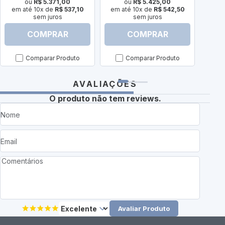
ou
R$ 5.371,00
ou
R$ 5.425,00
em até 10x de
R$ 537,10
em até 10x de
R$ 542,50
em a
sem juros
sem juros
COMPRAR
COMPRAR
Comparar Produto
Comparar Produto
AVALIAÇÕES
O produto não tem reviews.
Avaliar Produto