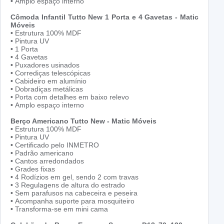
•
Amplo espaço interno
Cômoda Infantil Tutto New 1 Porta e 4 Gavetas - Matic
Móveis
•
Estrutura 100% MDF
•
Pintura UV
•
1 Porta
•
4 Gavetas
•
Puxadores usinados
•
Corrediças telescópicas
•
Cabideiro em alumínio
•
Dobradiças metálicas
•
Porta com detalhes em baixo relevo
•
Amplo espaço interno
Berço Americano Tutto New - Matic Móveis
•
Estrutura 100% MDF
•
Pintura UV
•
Certificado pelo INMETRO
•
Padrão americano
•
Cantos arredondados
•
Grades fixas
•
4 Rodízios em gel, sendo 2 com travas
•
3 Regulagens de altura do estrado
•
Sem parafusos na cabeceira e peseira
•
Acompanha suporte para mosquiteiro
•
Transforma-se em mini cama