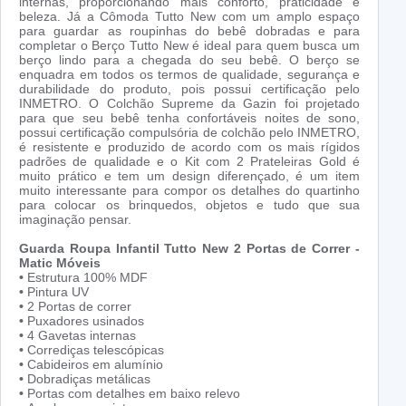
internas, proporcionando mais conforto, praticidade e
beleza. Já a Cômoda Tutto New com um amplo espaço
para guardar as roupinhas do bebê dobradas e para
completar o Berço Tutto New é ideal para quem busca um
berço lindo para a chegada do seu bebê. O berço se
enquadra em todos os termos de qualidade, segurança e
durabilidade do produto, pois possui certificação pelo
INMETRO. O Colchão Supreme da Gazin foi projetado
para que seu bebê tenha confortáveis noites de sono,
possui certificação compulsória de colchão pelo INMETRO,
é resistente e produzido de acordo com os mais rígidos
padrões de qualidade e o Kit com 2 Prateleiras Gold é
muito prático e tem um design diferençado, é um item
muito interessante para compor os detalhes do quartinho
para colocar os brinquedos, objetos e tudo que sua
imaginação pensar.
Guarda Roupa Infantil Tutto New 2 Portas de Correr -
Matic Móveis
•
Estrutura 100% MDF
•
Pintura UV
•
2 Portas de correr
•
Puxadores usinados
•
4 Gavetas internas
•
Corrediças telescópicas
•
Cabideiros em alumínio
•
Dobradiças metálicas
•
Portas com detalhes em baixo relevo