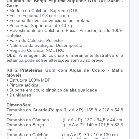
Colchão de Berço Espuma Supreme D18 70x130cm -
Gazin
•
Modelo do Colchão: Supreme D18
•
Estilo: Espuma D18 certificada
•
Espuma flexível convencional poliuretana
•
Peso Real Suportado: até 40 kg
•
Revestimento do Colchão e Faixa: Poliéster, tecido 100%
sintético
•
Faixa do Colchão: Poliéster
•
Natureza da avaliação: Desempenho
•
Registro Colchão INMETRO
Obs:
A imagem do colchão é meramente ilustrativa e a
estampa pode sofrer alterações sem aviso prévio
Kit 2 Prateleiras Gold com Alças de Couro - Matic
Móveis
•
Estrutura 100% MDF
•
Pintura atóxica
•
Suporte em couro sintético de alta qualidade
•
2 unidades
Dimensões:
Tamanho do Guarda-Roupa (L x A x P): 185,8 x 218 x 54,8
cm
Tamanho da Cômoda (L x A x P): 137 x 94,5 x 44 cm
Tamanho do Berço (L x A x P): 140 x 101,5 x 83,5
cm
Tamanho do Colchão (L x A x P): 70 x 10 x 130 cm