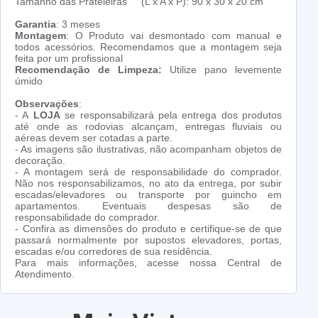
Tamanho das Prateleiras (L x A x P): 90 x 30 x 20 cm
Garantia
: 3 meses
Montagem
: O Produto vai desmontado com manual e
todos acessórios. Recomendamos que a montagem seja
feita por um profissional
Recomendação de Limpeza:
Utilize pano levemente
úmido
Observações
:
- A
LOJA
se responsabilizará pela entrega dos produtos
até onde as rodovias alcançam, entregas fluviais ou
aéreas devem ser cotadas a parte.
- As imagens são ilustrativas, não acompanham objetos de
decoração.
- A montagem será de responsabilidade do comprador.
Não nos responsabilizamos, no ato da entrega, por subir
escadas/elevadores ou transporte por guincho em
apartamentos. Eventuais despesas são de
responsabilidade do comprador.
- Confira as dimensões do produto e certifique-se de que
passará normalmente por supostos elevadores, portas,
escadas e/ou corredores de sua residência.
Para mais informações, acesse nossa Central de
Atendimento.