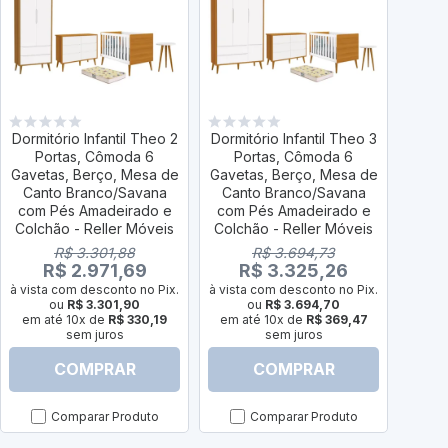
Dormitório Infantil Theo 2
Dormitório Infantil Theo 3
Dormit
Portas, Cômoda 6
Portas, Cômoda 6
Po
Gavetas, Berço, Mesa de
Gavetas, Berço, Mesa de
Gavet
Canto Branco/Savana
Canto Branco/Savana
Cant
com Pés Amadeirado e
com Pés Amadeirado e
Pé
Colchão - Reller Móveis
Colchão - Reller Móveis
Colch
R$ 3.301,88
R$ 3.694,73
R$ 2.971,69
R$ 3.325,26
à vista com desconto no Pix.
à vista com desconto no Pix.
à vist
ou
R$ 3.301,90
ou
R$ 3.694,70
em até 10x de
R$ 330,19
em até 10x de
R$ 369,47
em a
sem juros
sem juros
COMPRAR
COMPRAR
Comparar Produto
Comparar Produto