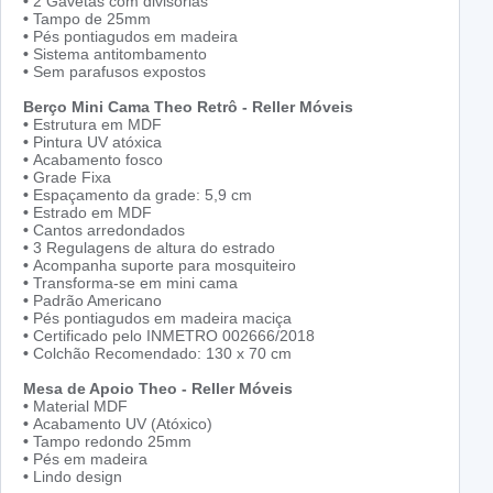
•
2 Gavetas com divisórias
•
Tampo de 25mm
•
Pés pontiagudos em madeira
•
Sistema antitombamento
•
Sem parafusos expostos
Berço Mini Cama Theo Retrô - Reller Móveis
•
Estrutura em MDF
•
Pintura UV atóxica
•
Acabamento fosco
•
Grade Fixa
•
Espaçamento da grade: 5,9 cm
•
Estrado em MDF
•
Cantos arredondados
•
3 Regulagens de altura do estrado
•
Acompanha suporte para mosquiteiro
•
Transforma-se em mini cama
•
Padrão Americano
•
Pés pontiagudos em madeira maciça
•
Certificado pelo INMETRO 002666/2018
•
Colchão Recomendado: 130 x 70 cm
Mesa de Apoio Theo - Reller Móveis
•
Material MDF
•
Acabamento UV (Atóxico)
•
Tampo redondo 25mm
•
Pés em madeira
•
Lindo design