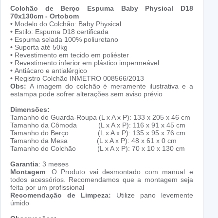
Colchão de Berço Espuma Baby Physical D18
70x130cm - Ortobom
•
Modelo do Colchão: Baby Physical
•
Estilo: Espuma D18 certificada
•
Espuma selada 100% poliuretano
•
Suporta até 50kg
•
Revestimento em tecido em poliéster
•
Revestimento inferior em plástico impermeável
•
Antiácaro e antialérgico
•
Registro Colchão INMETRO 008566/2013
Obs:
A imagem do colchão é meramente ilustrativa e a
estampa pode sofrer alterações sem aviso prévio
Dimensões:
Tamanho do Guarda-Roupa (L x A x P): 133 x 205 x 46 cm
Tamanho da Cômoda (L x A x P): 116 x 91 x 45 cm
Tamanho do Berço (L x A x P): 135 x 95 x 76 cm
Tamanho da Mesa (L x A x P): 48 x 61 x 0 cm
Tamanho do Colchão (L x A x P): 70 x 10 x 130 cm
Garantia
: 3 meses
Montagem
: O Produto vai desmontado com manual e
todos acessórios. Recomendamos que a montagem seja
feita por um profissional
Recomendação de Limpeza:
Utilize pano levemente
úmido