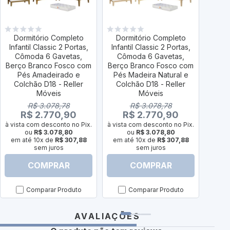
Dormitório Completo
Dormitório Completo
Dor
Infantil Classic 2 Portas,
Infantil Classic 2 Portas,
Infan
Cômoda 6 Gavetas,
Cômoda 6 Gavetas,
Cô
Berço Branco Fosco com
Berço Branco Fosco com
Berço
Pés Amadeirado e
Pés Madeira Natural e
com 
Colchão D18 - Reller
Colchão D18 - Reller
Colch
Móveis
Móveis
R$ 3.078,78
R$ 3.078,78
R$ 2.770,90
R$ 2.770,90
à vist
à vista com desconto no Pix.
à vista com desconto no Pix.
em a
ou
R$ 3.078,80
ou
R$ 3.078,80
em até 10x de
R$ 307,88
em até 10x de
R$ 307,88
sem juros
sem juros
COMPRAR
COMPRAR
Comparar Produto
Comparar Produto
AVALIAÇÕES