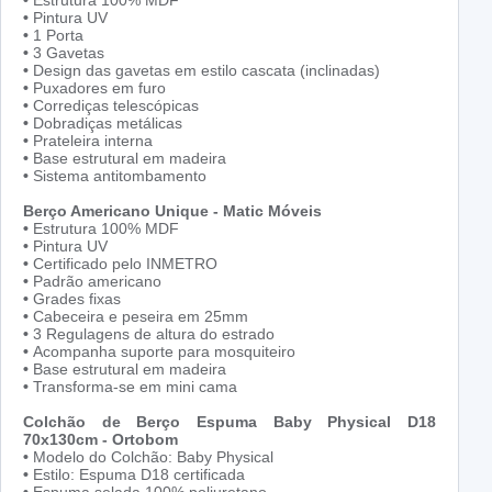
•
Estrutura 100% MDF
•
Pintura UV
•
1 Porta
•
3 Gavetas
•
Design das gavetas em estilo cascata (inclinadas)
•
Puxadores em furo
•
Corrediças telescópicas
•
Dobradiças metálicas
•
Prateleira interna
•
Base estrutural em madeira
•
Sistema antitombamento
Berço Americano Unique - Matic Móveis
•
Estrutura 100% MDF
•
Pintura UV
•
Certificado pelo INMETRO
•
Padrão americano
•
Grades fixas
•
Cabeceira e peseira em 25mm
•
3 Regulagens de altura do estrado
•
Acompanha suporte para mosquiteiro
•
Base estrutural em madeira
•
Transforma-se em mini cama
Colchão de Berço Espuma Baby Physical D18
70x130cm - Ortobom
•
Modelo do Colchão: Baby Physical
•
Estilo: Espuma D18 certificada