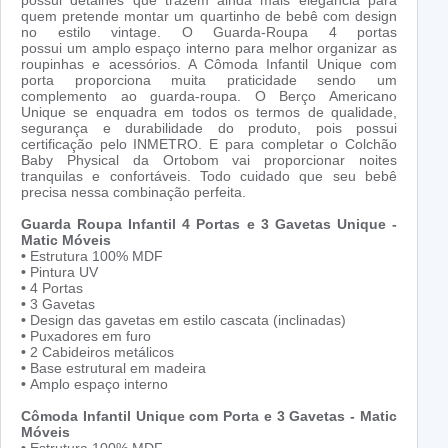
possui detalhes que trazem ainda mais elegância para
quem pretende montar um quartinho de bebê com design
no estilo vintage. O Guarda-Roupa 4 portas
possui um amplo espaço interno para melhor organizar as
roupinhas e acessórios. A Cômoda Infantil Unique com
porta proporciona muita praticidade sendo um
complemento ao guarda-roupa. O Berço Americano
Unique se enquadra em todos os termos de qualidade,
segurança e durabilidade do produto, pois possui
certificação pelo INMETRO. E para completar o Colchão
Baby Physical da Ortobom vai proporcionar noites
tranquilas e confortáveis. Todo cuidado que seu bebê
precisa nessa combinação perfeita.
Guarda Roupa Infantil 4 Portas e 3 Gavetas Unique -
Matic Móveis
•
Estrutura 100% MDF
•
Pintura UV
•
4 Portas
•
3 Gavetas
•
Design das gavetas em estilo cascata (inclinadas)
•
Puxadores em furo
•
2 Cabideiros metálicos
•
Base estrutural em madeira
•
Amplo espaço interno
Cômoda Infantil Unique com Porta e 3 Gavetas - Matic
Móveis