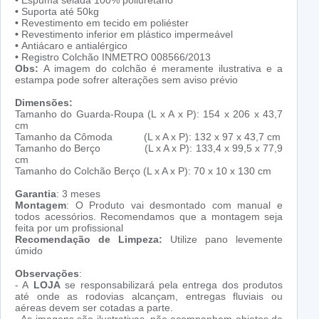
•
Espuma selada 100% poliuretano
•
Suporta até 50kg
•
Revestimento em tecido em poliéster
•
Revestimento inferior em plástico impermeável
•
Antiácaro e antialérgico
•
Registro Colchão INMETRO 008566/2013
Obs:
A imagem do colchão é meramente ilustrativa e a
estampa pode sofrer alterações sem aviso prévio
Dimensões:
Tamanho do Guarda-Roupa (L x A x P): 154 x 206 x 43,7
cm
Tamanho da Cômoda (L x A x P): 132 x 97 x 43,7 cm
Tamanho do Berço (L x A x P): 133,4 x 99,5 x 77,9
cm
Tamanho do Colchão Berço (L x A x P): 70 x 10 x 130 cm
Garantia
: 3 meses
Montagem
: O Produto vai desmontado com manual e
todos acessórios. Recomendamos que a montagem seja
feita por um profissional
Recomendação de Limpeza:
Utilize pano levemente
úmido
Observações
:
- A
LOJA
se responsabilizará pela entrega dos produtos
até onde as rodovias alcançam, entregas fluviais ou
aéreas devem ser cotadas a parte.