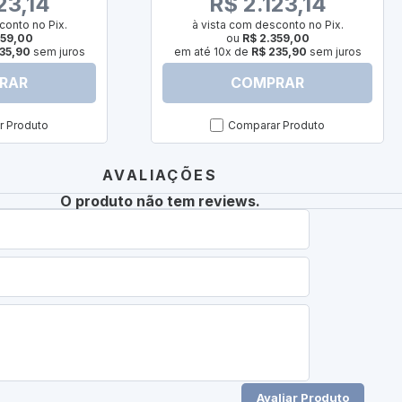
23,14
R$ 2.123,14
conto no Pix.
à vista com desconto no Pix.
359,00
ou
R$ 2.359,00
35,90
sem juros
em até 10x de
R$ 235,90
sem juros
RAR
COMPRAR
 Produto
Comparar Produto
AVALIAÇÕES
O produto não tem reviews.
Avaliar Produto