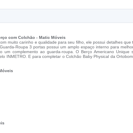
erço com Colchão - Matic Móveis
 com muito carinho e qualidade para seu filho, ele possui detalhes qu
 Guarda-Roupa 3 portas possui um amplo espaço interno para melhor
sendo um complemento ao guarda-roupa. O Berço Americano Unique 
 pelo INMETRO. E para completar o Colchão Baby Physical da Ortobom va
 Móveis
eis