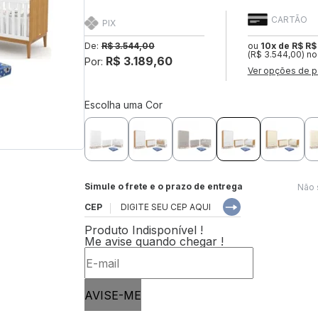
CARTÃO
PIX
De:
R$ 3.544,00
ou
10x de R$ R$
(R$ 3.544,00) no
R$ 3.189,60
Por:
Ver opções de p
Escolha uma Cor
Simule o frete e o prazo de entrega
Não 
CEP
Produto Indisponível !
Me avise quando chegar !
AVISE-ME