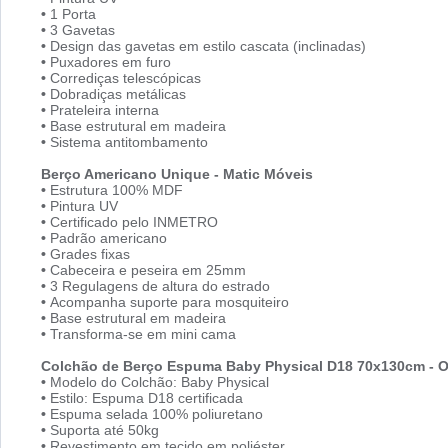
•
1 Porta
•
3 Gavetas
•
Design das gavetas em estilo cascata (inclinadas)
•
Puxadores em furo
•
Corrediças telescópicas
•
Dobradiças metálicas
•
Prateleira interna
•
Base estrutural em madeira
•
Sistema antitombamento
Berço Americano Unique - Matic Móveis
•
Estrutura 100% MDF
•
Pintura UV
•
Certificado pelo INMETRO
•
Padrão americano
•
Grades fixas
•
Cabeceira e peseira em 25mm
•
3 Regulagens de altura do estrado
•
Acompanha suporte para mosquiteiro
•
Base estrutural em madeira
•
Transforma-se em mini cama
Colchão de Berço Espuma Baby Physical D18 70x130cm - 
•
Modelo do Colchão: Baby Physical
•
Estilo: Espuma D18 certificada
•
Espuma selada 100% poliuretano
•
Suporta até 50kg
•
Revestimento em tecido em poliéster