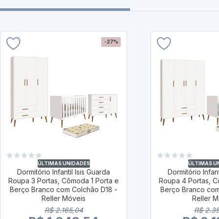
-27%
ÚLTIMAS UNIDADES
ÚLTIMAS U
Dormitório Infantil Isis Guarda
Dormitório Infant
Roupa 3 Portas, Cômoda 1 Porta e
Roupa 4 Portas, C
Berço Branco com Colchão D18 -
Berço Branco com
Reller Móveis
Reller 
R$ 2.165,04
R$ 2.3