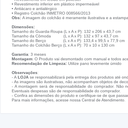
•
Revestimento inferior em plástico impermeável
•
Antiácaro e antialérgico
•
Registro Colchão INMETRO 008566/2013
Obs:
A imagem do colchão é meramente ilustrativa e a estampa 
Dimensões:
Tamanho do Guarda-Roupa (L x A x P): 132 x 206 x 43,7 cm
Tamanho da Cômoda (L x A x P): 132 x 97 x 43,7 cm
Tamanho do Berço (L x A x P): 133,4 x 99,5 x 77,9 cm
Tamanho do Colchão Berço (L x A x P): 70 x 10 x 130 cm
Garantia
: 3 meses
Montagem
: O Produto vai desmontado com manual e todos ace
Recomendação de Limpeza:
Utilize pano levemente úmido
Observações
:
- A
LOJA
se responsabilizará pela entrega dos produtos até ond
- As imagens são ilustrativas, não acompanham objetos de dec
- A montagem será de responsabilidade do comprador. Não no
Eventuais despesas são de responsabilidade do comprador.
- Confira as dimensões do produto e certifique-se de que pass
Para mais informações, acesse nossa Central de Atendimento.