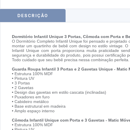
DESCRIÇÃO
Dormitório Infantil Unique 3 Portas, Cômoda com Porta e B
O Dormitório Completo Infantil Unique foi pensado e projetado
montar um quartinho de bebê com design no estilo vintage. O
Infantil Unique com porta proporciona muita praticidade 
segurança e durabilidade do produto, pois possui certificação
Todo cuidado que seu bebê precisa nessa combinação perfeita.
Guarda Roupa Infantil 3 Portas e 2 Gavetas Unique - Matic
•
Estrutura 100% MDF
•
Pintura UV
•
3 Portas
•
2 Gavetas
•
Design das gavetas em estilo cascata (inclinadas)
•
Puxadores em furo
•
Cabideiro metálico
•
Base estrutural em madeira
•
Amplo espaço interno
Cômoda Infantil Unique com Porta e 3 Gavetas - Matic Móv
•
Estrutura 100% MDF
•
Pintura UV