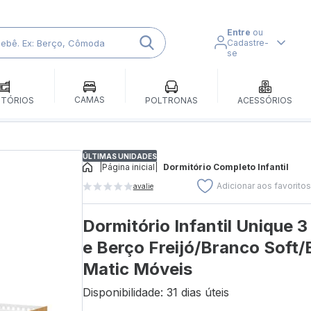
Entre
ou
Cadastre-
se
CAMAS
ITÓRIOS
POLTRONAS
ACESSÓRIOS
ÚLTIMAS UNIDADES
|
Página inicial
|
Dormitório Completo Infantil
Adicionar aos favorito
avalie
Dormitório Infantil Unique 
e Berço Freijó/Branco Soft
Matic Móveis
Disponibilidade: 31 dias úteis