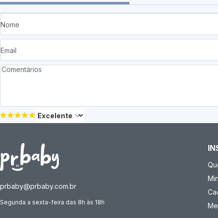
IN
Qu
Mi
prbaby@prbaby.com.br
Ca
Segunda a sexta-feira das 8h às 18h
Me