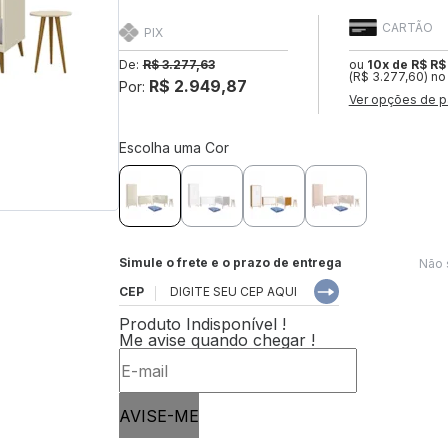
CARTÃO
PIX
De:
R$ 3.277,63
ou
10x de R$ R$
(R$ 3.277,60) no
R$ 2.949,87
Por:
Ver opções de p
Escolha uma Cor
Simule o frete e o prazo de entrega
Não 
CEP
Produto Indisponível !
Me avise quando chegar !
AVISE-ME