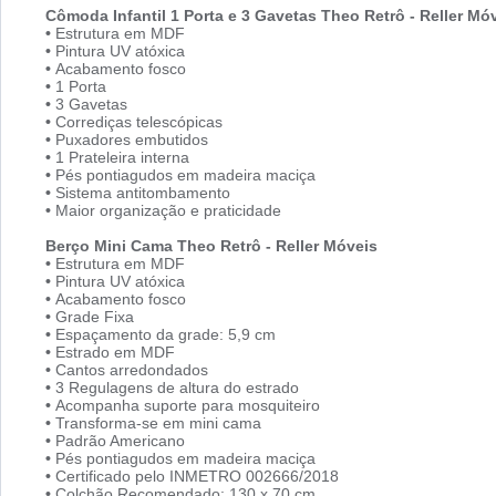
Cômoda Infantil 1 Porta e 3 Gavetas Theo Retrô - Reller Mó
•
Estrutura em MDF
•
Pintura UV atóxica
•
Acabamento fosco
•
1 Porta
•
3 Gavetas
•
Corrediças telescópicas
•
Puxadores embutidos
•
1 Prateleira interna
•
Pés pontiagudos em madeira maciça
•
Sistema antitombamento
•
Maior organização e praticidade
Berço Mini Cama Theo Retrô - Reller Móveis
•
Estrutura em MDF
•
Pintura UV atóxica
•
Acabamento fosco
•
Grade Fixa
•
Espaçamento da grade: 5,9 cm
•
Estrado em MDF
•
Cantos arredondados
•
3 Regulagens de altura do estrado
•
Acompanha suporte para mosquiteiro
•
Transforma-se em mini cama
•
Padrão Americano
•
Pés pontiagudos em madeira maciça
•
Certificado pelo INMETRO 002666/2018
•
Colchão Recomendado: 130 x 70 cm