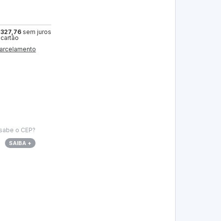
 327,76
sem juros
 cartão
arcelamento
sabe o CEP?
SAIBA +