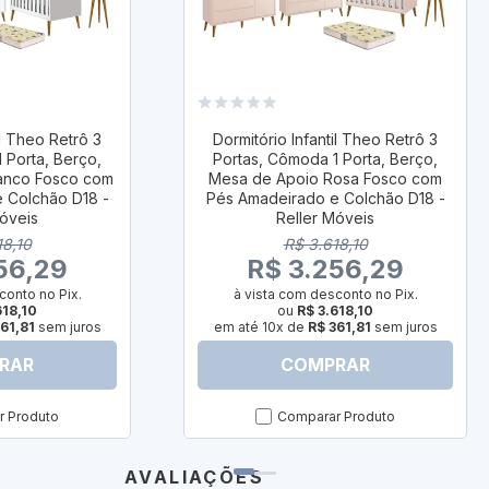
il Theo Retrô 3
Dormitório Infantil Theo Retrô 3
 Porta, Berço,
Portas, Cômoda 1 Porta, Berço,
anco Fosco com
Mesa de Apoio Rosa Fosco com
 Colchão D18 -
Pés Amadeirado e Colchão D18 -
Móveis
Reller Móveis
18,10
R$ 3.618,10
56,29
R$ 3.256,29
conto no Pix.
à vista com desconto no Pix.
618,10
ou
R$ 3.618,10
61,81
sem juros
em até 10x de
R$ 361,81
sem juros
RAR
COMPRAR
 Produto
Comparar Produto
AVALIAÇÕES