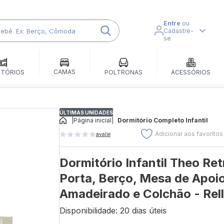
Entre
ou
Cadastre-
se
CAMAS
ITÓRIOS
POLTRONAS
ACESSÓRIOS
ÚLTIMAS UNIDADES
|
Página inicial
|
Dormitório Completo Infantil
Adicionar aos favoritos
avalie
Dormitório Infantil Theo Re
Porta, Berço, Mesa de Apoi
Amadeirado e Colchão - Rel
Disponibilidade: 20 dias úteis