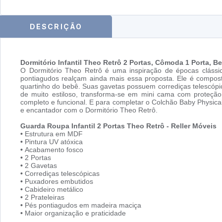
DESCRIÇÃO
Dormitório Infantil Theo Retrô 2 Portas, Cômoda 1 Porta, 
O Dormitório Theo Retrô é uma inspiração de épocas clássic
pontiagudos realçam ainda mais essa proposta. Ele é compos
quartinho do bebê. Suas gavetas possuem corrediças telescóp
de muito estiloso, transforma-se em mini cama com proteção
completo e funcional. E para completar o Colchão Baby Physical
e encantador com o Dormitório Theo Retrô.
Guarda Roupa Infantil 2 Portas Theo Retrô - Reller Móveis
•
Estrutura em MDF
•
Pintura UV atóxica
•
Acabamento fosco
•
2 Portas
•
2 Gavetas
•
Corrediças telescópicas
•
Puxadores embutidos
•
Cabideiro metálico
•
2 Prateleiras
•
Pés pontiagudos em madeira maciça
•
Maior organização e praticidade