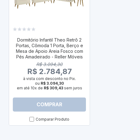
ÚLTIM
Dormitório In
Portas, Cômo
Dormitório Infantil Theo Retrô 2
Apoio Arei
Portas, Cômoda 1 Porta, Berço e
Amadeirado 
Mesa de Apoio Areia Fosco com
Pés Amadeirado - Reller Móveis
R$ 
R$ 3.094,30
R$ 2
R$ 2.784,87
à vista com
à vista com desconto no Pix.
ou
R
ou
R$ 3.094,30
em até 10x de
em até 10x de
R$ 309,43
sem juros
COMPRAR
C
Comparar Produto
Com