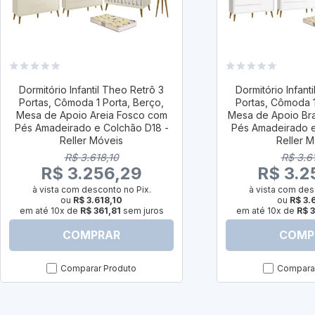
Dormitório Infantil Theo Retrô 3
Dormitório Infant
Portas, Cômoda 1 Porta, Berço,
Portas, Cômoda 1
Mesa de Apoio Areia Fosco com
Mesa de Apoio Br
Pés Amadeirado e Colchão D18 -
Pés Amadeirado e
Reller Móveis
Reller 
R$ 3.618,10
R$ 3.6
R$ 3.256,29
R$ 3.2
à vista com desconto no Pix.
à vista com des
ou
R$ 3.618,10
ou
R$ 3.
em até 10x de
R$ 361,81
sem juros
em até 10x de
R$ 3
COMPRAR
COMP
Comparar Produto
Comparar