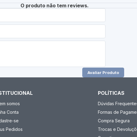
O produto não tem reviews.
Avaliar Produto
STITUCIONAL
POLÍTICAS
em somos
Dúvidas Frequente
nha Conta
Formas de Pagame
dastre-se
Compra Segura
us Pedidos
Trocas e Devoluçõ