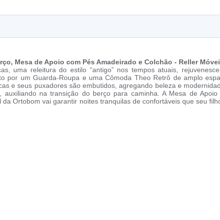
Berço, Mesa de Apoio com Pés Amadeirado e Colchão - Reller Móve
as, uma releitura do estilo “antigo” nos tempos atuais, rejuvene
to por um Guarda-Roupa e uma Cômoda Theo Retrô de amplo espaço i
icas e seus puxadores são embutidos, agregando beleza e modernida
, auxiliando na transição do berço para caminha. A Mesa de Apoio
 da Ortobom vai garantir noites tranquilas de confortáveis que seu fil