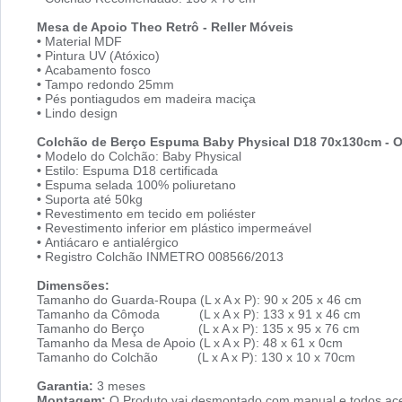
Mesa de Apoio Theo Retrô - Reller Móveis
•
Material MDF
•
Pintura UV (Atóxico)
•
Acabamento fosco
•
Tampo redondo 25mm
•
Pés pontiagudos em madeira maciça
•
Lindo design
Colchão de Berço Espuma Baby Physical D18 70x130cm - 
•
Modelo do Colchão: Baby Physical
•
Estilo: Espuma D18 certificada
•
Espuma selada 100% poliuretano
•
Suporta até 50kg
•
Revestimento em tecido em poliéster
•
Revestimento inferior em plástico impermeável
•
Antiácaro e antialérgico
•
Registro Colchão INMETRO 008566/2013
Dimensões:
Tamanho do Guarda-Roupa (L x A x P): 90 x 205 x 46 cm
Tamanho da Cômoda (L x A x P): 133 x 91 x 46 cm
Tamanho do Berço (L x A x P): 135 x 95 x 76 cm
Tamanho da Mesa de Apoio (L x A x P): 48 x 61 x 0cm
Tamanho do Colchão (L x A x P): 130 x 10 x 70cm
Garantia:
3 meses
Montagem:
O Produto vai desmontado com manual e todos ace