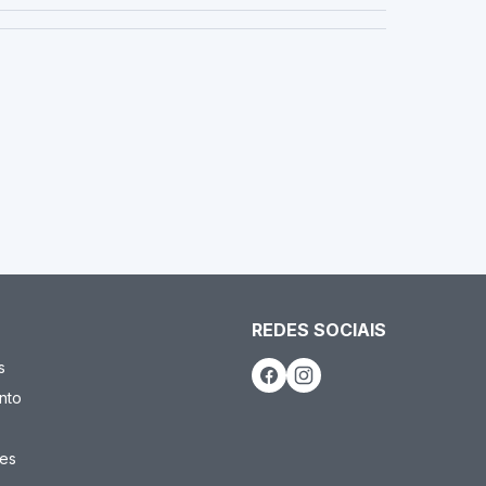
REDES SOCIAIS
s
nto
es