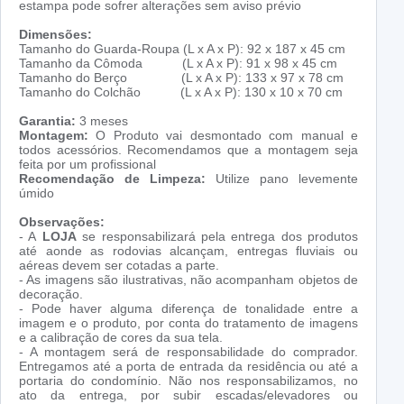
estampa pode sofrer alterações sem aviso prévio
Dimensões:
Tamanho do Guarda-Roupa (L x A x P): 92 x 187 x 45 cm
Tamanho da Cômoda (L x A x P): 91 x 98 x 45 cm
Tamanho do Berço (L x A x P): 133 x 97 x 78 cm
Tamanho do Colchão (L x A x P): 130 x 10 x 70 cm
Garantia:
3 meses
Montagem:
O Produto vai desmontado com manual e
todos acessórios. Recomendamos que a montagem seja
feita por um profissional
Recomendação de Limpeza:
Utilize pano levemente
úmido
Observações:
- A
LOJA
se responsabilizará pela entrega dos produtos
até aonde as rodovias alcançam, entregas fluviais ou
aéreas devem ser cotadas a parte.
- As imagens são ilustrativas, não acompanham objetos de
decoração.
- Pode haver alguma diferença de tonalidade entre a
imagem e o produto, por conta do tratamento de imagens
e a calibração de cores da sua tela.
- A montagem será de responsabilidade do comprador.
Entregamos até a porta de entrada da residência ou até a
portaria do condomínio. Não nos responsabilizamos, no
ato da entrega, por subir escadas/elevadores ou