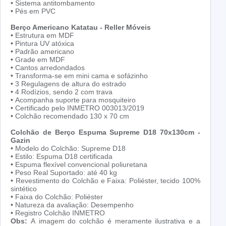
•
Sistema antitombamento
•
Pés em PVC
Berço Americano Katatau - Reller Móveis
•
Estrutura em MDF
•
Pintura UV atóxica
•
Padrão americano
•
Grade em MDF
•
Cantos arredondados
•
Transforma-se em mini cama e sofázinho
•
3 Regulagens de altura do estrado
•
4 Rodízios, sendo 2 com trava
•
Acompanha suporte para mosquiteiro
•
Certificado pelo INMETRO 003013/2019
•
Colchão recomendado 130 x 70 cm
Colchão de Berço Espuma Supreme D18 70x130cm -
Gazin
•
Modelo do Colchão: Supreme D18
•
Estilo: Espuma D18 certificada
•
Espuma flexível convencional poliuretana
•
Peso Real Suportado: até 40 kg
•
Revestimento do Colchão e Faixa: Poliéster, tecido 100%
sintético
•
Faixa do Colchão: Poliéster
•
Natureza da avaliação: Desempenho
•
Registro Colchão INMETRO
Obs:
A imagem do colchão é meramente ilustrativa e a