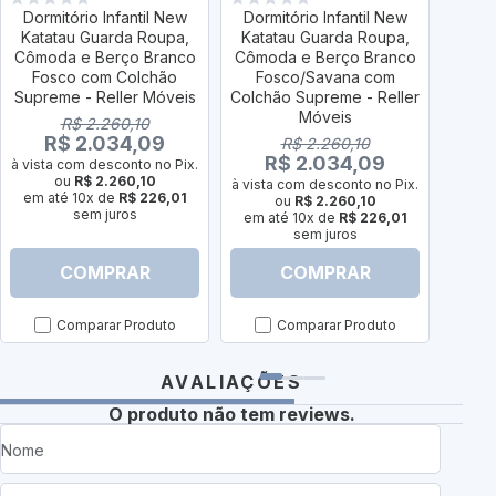
Dormitório Infantil New
Dormitório Infantil New
Dorm
Katatau Guarda Roupa,
Katatau Guarda Roupa,
Kata
Cômoda e Berço Branco
Cômoda e Berço Branco
Côm
Fosco com Colchão
Fosco/Savana com
Cam
Supreme - Reller Móveis
Colchão Supreme - Reller
Móveis
R$ 2.260,10
R$ 2.034,09
R$ 2.260,10
R$ 2.034,09
à vista com desconto no Pix.
à vist
ou
R$ 2.260,10
à vista com desconto no Pix.
em até 10x de
R$ 226,01
em a
ou
R$ 2.260,10
sem juros
em até 10x de
R$ 226,01
sem juros
COMPRAR
COMPRAR
Comparar Produto
Comparar Produto
AVALIAÇÕES
O produto não tem reviews.