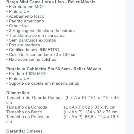
Berço Mini Cama Lotus Liso - Reller Móveis
•
Estrutura em MDF
•
Pintura UV
•
Acabamento fosco
•
Padrão americano
•
Grade fixa
•
3 Regulagens de altura do estrado
•
Transforma-se em mini cama
•
Sem parafusos expostos
•
Pés em madeira
•
Certificado pelo INMETRO
•
Colchão recomendado 70 x 130 cm
•
Não acompanha colchão
Prateleira Cabideiro Bia 66,6cm - Reller Móveis
•
Produto 100% MDF
•
Pintura UV
•
Suporte de cabide em madeira pinus
Dimensões:
Tamanho do Guarda-Roupa (L x A x P): 151 x 218 x 46
cm
Tamanho da Cômoda (L x A x P): 82 x 93 x 45 cm
Tamanho do Berço (L x A x P): 134 x 93 x 76 cm
Tamanho da Prateleira (L x A x P): 66,6 x 11,4 x 19,6
cm
Garantia:
3 meses