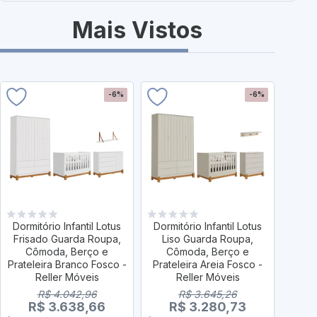
Mais Vistos
-6%
-6%
Dormitório Infantil Lotus
Dormitório Infantil Lotus
Dormi
Frisado Guarda Roupa,
Liso Guarda Roupa,
Li
Cômoda, Berço e
Cômoda, Berço e
C
Prateleira Branco Fosco -
Prateleira Areia Fosco -
P
Reller Móveis
Reller Móveis
Fosc
R$ 4.042,96
R$ 3.645,26
R$ 3.638,66
R$ 3.280,73