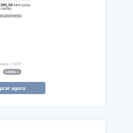
 385,38
sem juros
 cartão
arcelamento
sabe o CEP?
SAIBA +
prar agora