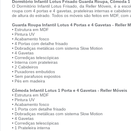
Dormitório Infantil Lotus Frisado Guarda Roupa, Cômoda 1 
O Dormitório Infantil Lotus Frisado, da Reller Móveis, é a e
roupa com 4 portas e 4 gavetas, prateleiras internas e cabide
de altura do estrado. Todos os móveis são feitos em MDF, com 
Guarda Roupa Infantil Lotus 4 Portas e 4 Gavetas - Reller 
•
Estrutura em MDF
•
Pintura UV
•
Acabamento fosco
•
4 Portas com detalhe frisado
•
Dobradiças metálicas com sistema Slow Motion
•
4 Gavetas
•
Corrediças telescópicas
•
Interna com prateleiras
•
2 Cabideiros
•
Puxadores embutidos
•
Sem parafusos expostos
•
Pés em madeira
Cômoda Infantil Lotus 1 Porta e 4 Gavetas - Reller Móveis
•
Estrutura em MDF
•
Pintura UV
•
Acabamento fosco
•
1 Porta com detalhe frisado
•
Dobradiças metálicas com sistema Slow Motion
•
4 Gavetas
•
Corrediças telescópicas
•
1 Prateleira interna