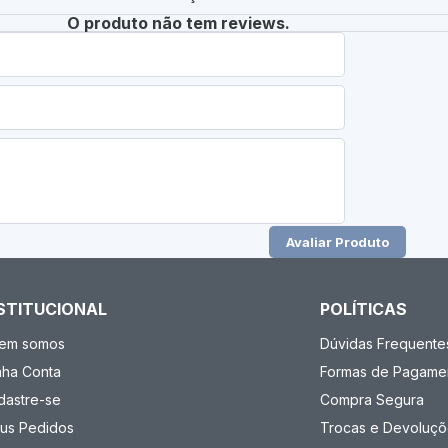
O produto não tem reviews.
Avaliar Produto
STITUCIONAL
POLÍTICAS
em somos
Dúvidas Frequente
nha Conta
Formas de Pagame
dastre-se
Compra Segura
us Pedidos
Trocas e Devoluçõ