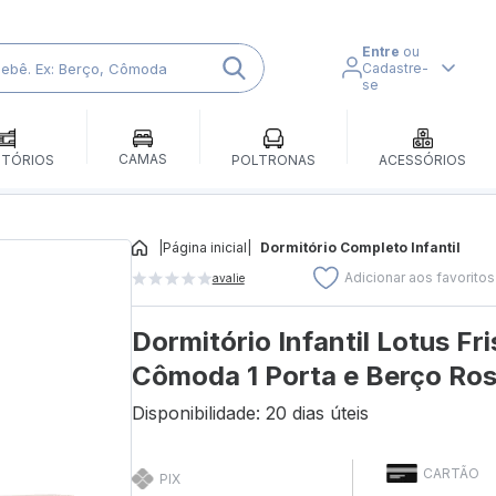
Entre
ou
Cadastre-
se
CAMAS
ITÓRIOS
POLTRONAS
ACESSÓRIOS
|
Página inicial
|
Dormitório Completo Infantil
Adicionar aos favoritos
avalie
Dormitório Infantil Lotus F
Cômoda 1 Porta e Berço Ros
Disponibilidade: 20 dias úteis
CARTÃO
PIX