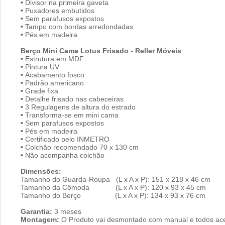
•
Divisor na primeira gaveta
•
Puxadores embutidos
•
Sem parafusos expostos
•
Tampo com bordas arredondadas
•
Pés em madeira
Berço Mini Cama Lotus Frisado - Reller Móveis
•
Estrutura em MDF
•
Pintura UV
•
Acabamento fosco
•
Padrão americano
•
Grade fixa
•
Detalhe frisado nas cabeceiras
•
3 Regulagens de altura do estrado
•
Transforma-se em mini cama
•
Sem parafusos expostos
•
Pés em madeira
•
Certificado pelo INMETRO
•
Colchão recomendado 70 x 130 cm
•
Não acompanha colchão
Dimensões:
Tamanho do Guarda-Roupa (L x A x P): 151 x 218 x 46 cm
Tamanho da Cômoda (L x A x P): 120 x 93 x 45 cm
Tamanho do Berço (L x A x P): 134 x 93 x 76 cm
Garantia:
3 meses
Montagem:
O Produto vai desmontado com manual e todos ace