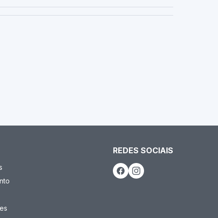
REDES SOCIAIS
s
nto
es