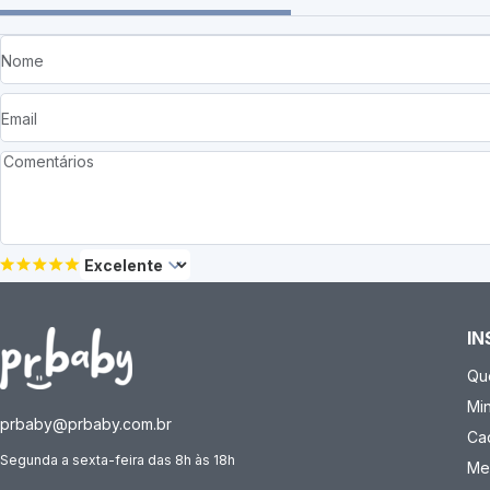
IN
Qu
Mi
prbaby@prbaby.com.br
Ca
Segunda a sexta-feira das 8h às 18h
Me