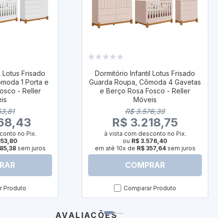
l Lotus Frisado
Dormitório Infantil Lotus Frisado
moda 1 Porta e
Guarda Roupa, Cômoda 4 Gavetas
osco - Reller
e Berço Rosa Fosco - Reller
is
Móveis
53,81
R$ 3.576,39
68,43
R$ 3.218,75
conto no Pix.
à vista com desconto no Pix.
853,80
ou
R$ 3.576,40
85,38
sem juros
em até 10x de
R$ 357,64
sem juros
RAR
COMPRAR
 Produto
Comparar Produto
AVALIAÇÕES