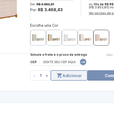
De:
R$ 3.853,81
ou
10x de R$ R$
(R$ 3.853,80) no
R$ 3.468,43
Por:
Ver opções de p
Escolha uma Cor
Simule o frete e o prazo de entrega
Não 
CEP
-
+
Adicionar
Com