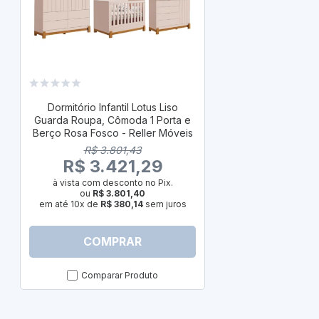
Dormitório L
Roupa, Cômod
Dormitório Infantil Lotus Liso
Rosa Fosco c
Guarda Roupa, Cômoda 1 Porta e
- Re
Berço Rosa Fosco - Reller Móveis
R$ 
R$ 3.801,43
R$ 3
R$ 3.421,29
à vista com
à vista com desconto no Pix.
ou
R
ou
R$ 3.801,40
em até 10x de
em até 10x de
R$ 380,14
sem juros
COMPRAR
C
Comparar Produto
Com