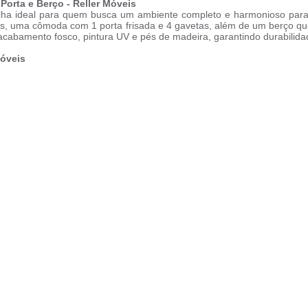
Porta e Berço - Reller Móveis
scolha ideal para quem busca um ambiente completo e harmonioso para
iros, uma cômoda com 1 porta frisada e 4 gavetas, além de um berço 
acabamento fosco, pintura UV e pés de madeira, garantindo durabilid
Móveis