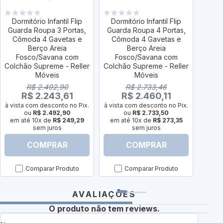
Dormitório Infantil Flip
Dormitório Infantil Flip
Dorm
Guarda Roupa 3 Portas,
Guarda Roupa 4 Portas,
Guar
Cômoda 4 Gavetas e
Cômoda 4 Gavetas e
Cômo
Berço Areia
Berço Areia
Areia
Fosco/Savana com
Fosco/Savana com
Colch
Colchão Supreme - Reller
Colchão Supreme - Reller
Móveis
Móveis
R$ 2.492,90
R$ 2.733,46
R$ 2.243,61
R$ 2.460,11
à vist
à vista com desconto no Pix.
à vista com desconto no Pix.
em a
ou
R$ 2.492,90
ou
R$ 2.733,50
em até 10x de
R$ 249,29
em até 10x de
R$ 273,35
sem juros
sem juros
COMPRAR
COMPRAR
Comparar Produto
Comparar Produto
AVALIAÇÕES
O produto não tem reviews.