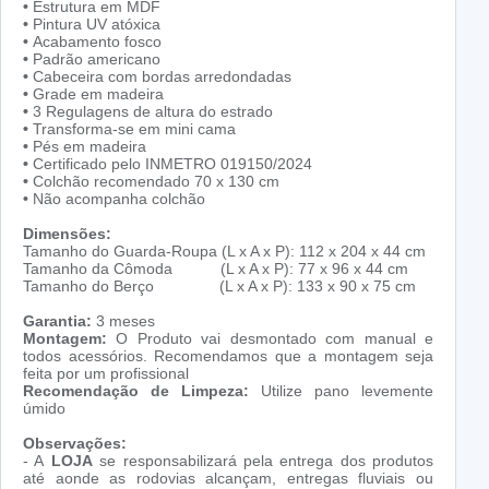
•
Estrutura em MDF
•
Pintura UV atóxica
•
Acabamento fosco
•
Padrão americano
•
Cabeceira com bordas arredondadas
•
Grade em madeira
•
3 Regulagens de altura do estrado
•
Transforma-se em mini cama
•
Pés em madeira
•
Certificado pelo INMETRO 019150/2024
•
Colchão recomendado 70 x 130 cm
•
Não acompanha colchão
Dimensões:
Tamanho do Guarda-Roupa (L x A x P): 112 x 204 x 44 cm
Tamanho da Cômoda (L x A x P): 77 x 96 x 44 cm
Tamanho do Berço (L x A x P): 133 x 90 x 75 cm
Garantia:
3 meses
Montagem:
O Produto vai desmontado com manual e
todos acessórios. Recomendamos que a montagem seja
feita por um profissional
Recomendação de Limpeza:
Utilize pano levemente
úmido
Observações:
- A
LOJA
se responsabilizará pela entrega dos produtos
até aonde as rodovias alcançam, entregas fluviais ou