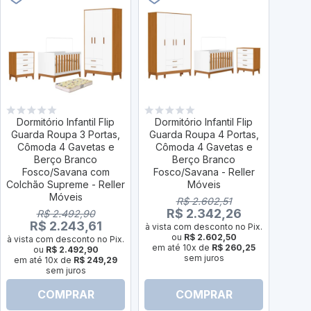
Dormitório Infantil Flip
Dormitório Infantil Flip
Dorm
Guarda Roupa 3 Portas,
Guarda Roupa 4 Portas,
Guar
Cômoda 4 Gavetas e
Cômoda 4 Gavetas e
Côm
Berço Branco
Berço Branco
Fosco/Savana com
Fosco/Savana - Reller
Fo
Colchão Supreme - Reller
Móveis
Colch
Móveis
R$ 2.602,51
R$ 2.342,26
R$ 2.492,90
R$ 2.243,61
à vista com desconto no Pix.
ou
R$ 2.602,50
à vista com desconto no Pix.
à vist
em até 10x de
R$ 260,25
ou
R$ 2.492,90
sem juros
em até 10x de
R$ 249,29
em a
sem juros
COMPRAR
COMPRAR