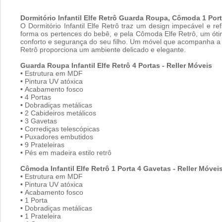
Dormitório Infantil Elfe Retrô Guarda Roupa, Cômoda 1 Por
O Dormitório Infantil Elfe Retrô traz um design impecável e 
forma os pertences do bebê, e pela Cômoda Elfe Retrô, um óti
conforto e segurança do seu filho. Um móvel que acompanha a 
Retrô proporciona um ambiente delicado e elegante.
Guarda Roupa Infantil Elfe Retrô 4 Portas - Reller Móveis
•
Estrutura em MDF
•
Pintura UV atóxica
•
Acabamento fosco
•
4 Portas
•
Dobradiças metálicas
•
2 Cabideiros metálicos
•
3 Gavetas
•
Corrediças telescópicas
•
Puxadores embutidos
•
9 Prateleiras
•
Pés em madeira estilo retrô
Cômoda Infantil Elfe Retrô 1 Porta 4 Gavetas - Reller Móvei
•
Estrutura em MDF
•
Pintura UV atóxica
•
Acabamento fosco
•
1 Porta
•
Dobradiças metálicas
•
1 Prateleira