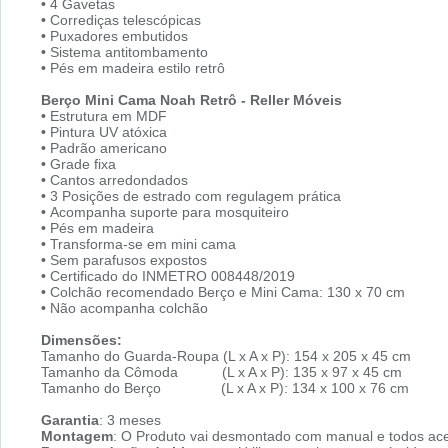
•
4 Gavetas
•
Corrediças telescópicas
•
Puxadores embutidos
•
Sistema antitombamento
•
Pés em madeira estilo retrô
Berço Mini Cama Noah Retrô - Reller Móveis
•
Estrutura em MDF
•
Pintura UV atóxica
•
Padrão americano
•
Grade fixa
•
Cantos arredondados
•
3 Posições de estrado com regulagem prática
•
Acompanha suporte para mosquiteiro
•
Pés em madeira
•
Transforma-se em mini cama
•
Sem parafusos expostos
•
Certificado do INMETRO 008448/2019
•
Colchão recomendado Berço e Mini Cama: 130 x 70 cm
•
Não acompanha colchão
Dimensões:
Tamanho do Guarda-Roupa (L x A x P): 154 x 205 x 45 cm
Tamanho da Cômoda (L x A x P): 135 x 97 x 45 cm
Tamanho do Berço (L x A x P): 134 x 100 x 76 cm
Garantia
: 3 meses
Montagem
: O Produto vai desmontado com manual e todos ace