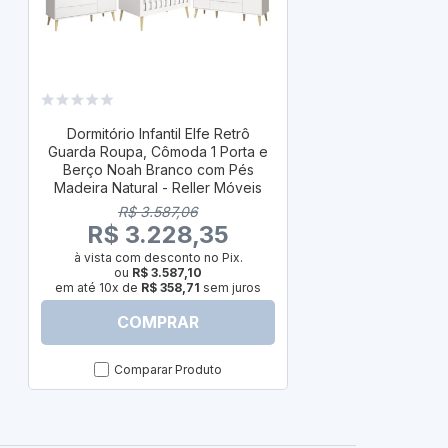
Dormitório I
Guarda Roupa
Dormitório Infantil Elfe Retrô
Berço Noah 
Guarda Roupa, Cômoda 1 Porta e
Pés Madeira
Berço Noah Branco com Pés
Madeira Natural - Reller Móveis
R$ 
R$ 3.587,06
R$ 3
R$ 3.228,35
à vista com
à vista com desconto no Pix.
ou
R
ou
R$ 3.587,10
em até 10x d
em até 10x de
R$ 358,71
sem juros
COMPRAR
C
Comparar Produto
Com