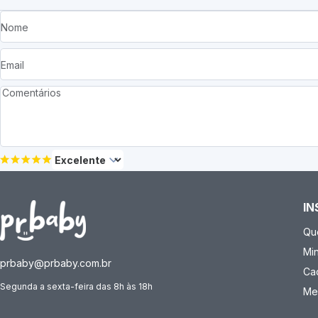
IN
Qu
Mi
prbaby@prbaby.com.br
Ca
Segunda a sexta-feira das 8h às 18h
Me