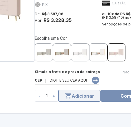
CARTÃO
PIX
De:
R$ 3.587,06
ou
10x de R$ R$
(R$ 3.587,10) no 
R$ 3.228,35
Por:
Ver opções de p
Escolha uma Cor
Simule o frete e o prazo de entrega
Não 
CEP
-
+
Adicionar
Com