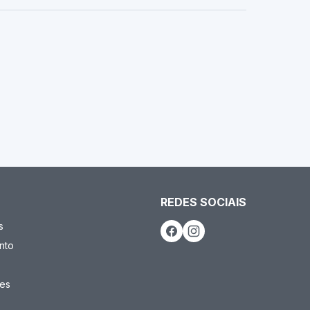
REDES SOCIAIS
s
nto
es