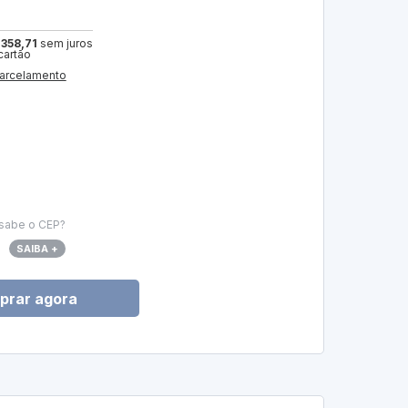
 358,71
sem juros
cartão
arcelamento
sabe o CEP?
SAIBA +
prar agora