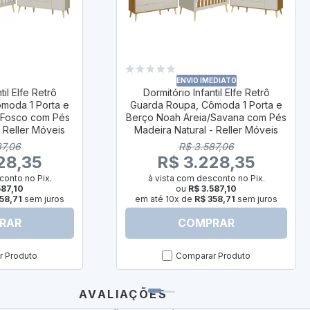
ENVIO IMEDIATO
til Elfe Retrô
Dormitório Infantil Elfe Retrô
moda 1 Porta e
Guarda Roupa, Cômoda 1 Porta e
 Fosco com Pés
Berço Noah Areia/Savana com Pés
- Reller Móveis
Madeira Natural - Reller Móveis
87,06
R$ 3.587,06
28,35
R$ 3.228,35
conto no Pix.
à vista com desconto no Pix.
587,10
ou
R$ 3.587,10
58,71
sem juros
em até 10x de
R$ 358,71
sem juros
RAR
COMPRAR
 Produto
Comparar Produto
AVALIAÇÕES