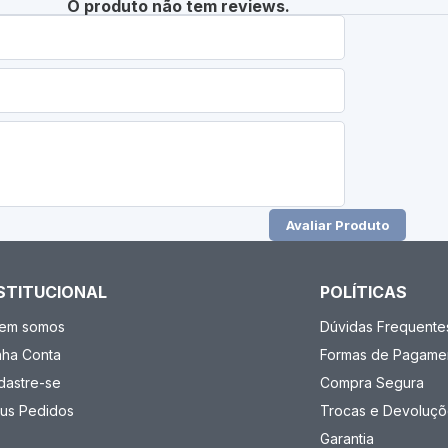
O produto não tem reviews.
Avaliar Produto
STITUCIONAL
POLÍTICAS
em somos
Dúvidas Frequente
nha Conta
Formas de Pagame
dastre-se
Compra Segura
us Pedidos
Trocas e Devoluçõ
Garantia