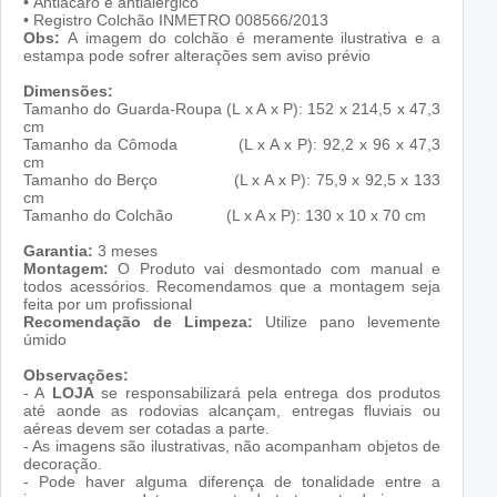
•
Antiácaro e antialérgico
•
Registro Colchão INMETRO 008566/2013
Obs:
A imagem do colchão é meramente ilustrativa e a
estampa pode sofrer alterações sem aviso prévio
Dimensões:
Tamanho do Guarda-Roupa (L x A x P): 152 x 214,5 x 47,3
cm
Tamanho da Cômoda (L x A x P): 92,2 x 96 x 47,3
cm
Tamanho do Berço (L x A x P): 75,9 x 92,5 x 133
cm
Tamanho do Colchão (L x A x P): 130 x 10 x 70 cm
Garantia:
3 meses
Montagem:
O Produto vai desmontado com manual e
todos acessórios. Recomendamos que a montagem seja
feita por um profissional
Recomendação de Limpeza:
Utilize pano levemente
úmido
Observações:
- A
LOJA
se responsabilizará pela entrega dos produtos
até aonde as rodovias alcançam, entregas fluviais ou
aéreas devem ser cotadas a parte.
- As imagens são ilustrativas, não acompanham objetos de
decoração.
- Pode haver alguma diferença de tonalidade entre a