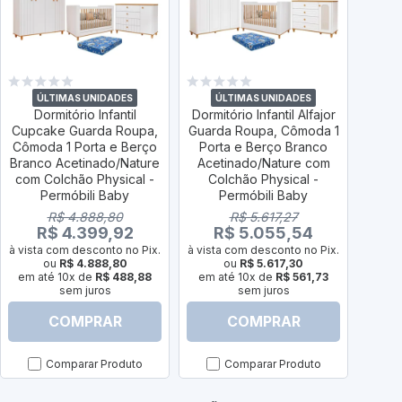
ÚLTIMAS UNIDADES
ÚLTIMAS UNIDADES
Ú
Dormitório Infantil
Dormitório Infantil Alfajor
Do
Cupcake Guarda Roupa,
Guarda Roupa, Cômoda 1
Caram
Cômoda 1 Porta e Berço
Porta e Berço Branco
Cômo
Branco Acetinado/Nature
Acetinado/Nature com
Branc
com Colchão Physical -
Colchão Physical -
com 
Permóbili Baby
Permóbili Baby
R$ 4.888,80
R$ 5.617,27
R$ 4.399,92
R$ 5.055,54
à vista com desconto no Pix.
à vista com desconto no Pix.
à vist
ou
R$ 4.888,80
ou
R$ 5.617,30
em até 10x de
R$ 488,88
em até 10x de
R$ 561,73
em a
sem juros
sem juros
COMPRAR
COMPRAR
Comparar Produto
Comparar Produto