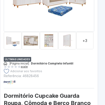
+3
ÚLTIMAS UNIDADES
|
Página inicial
|
Dormitório Completo Infantil
avalie
Adicionar aos favoritos
Referência: 46828456
Dormitório Cupcake Guarda
Roupa, Cômoda e Berço Branco