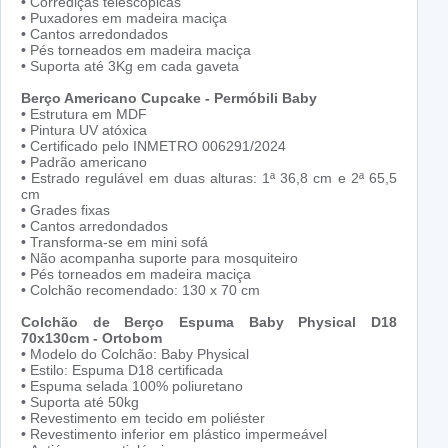
•
Corrediças telescópicas
•
Puxadores em madeira maciça
•
Cantos arredondados
•
Pés torneados em madeira maciça
•
Suporta até 3Kg em cada gaveta
Berço Americano Cupcake - Permóbili Baby
•
Estrutura em MDF
•
Pintura UV atóxica
•
Certificado pelo INMETRO 006291/2024
•
Padrão americano
•
Estrado regulável em duas alturas: 1ª 36,8 cm e 2ª 65,5
cm
•
Grades fixas
•
Cantos arredondados
•
Transforma-se em mini sofá
•
Não acompanha suporte para mosquiteiro
•
Pés torneados em madeira maciça
•
Colchão recomendado: 130 x 70 cm
Colchão de Berço Espuma Baby Physical D18
70x130cm - Ortobom
•
Modelo do Colchão: Baby Physical
•
Estilo: Espuma D18 certificada
•
Espuma selada 100% poliuretano
•
Suporta até 50kg
•
Revestimento em tecido em poliéster
•
Revestimento inferior em plástico impermeável