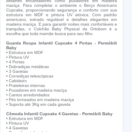
detalhes encantadores como puxadores em madeira
maciça. Para completar o ambiente o Berço Americano
Cupcake, proporcionando segurança e conforto com sua
estrutura em MDF e pintura UV atóxica. Com padrão
americano, estrado regulável e detalhes elegantes em
madeira maciça. E para garantir noites mais confortáveis e
tranquilas, o Colchão Baby Physical da Ortobom é a
escolha que toda mamãe busca para seu filho.
Guarda Roupa Infantil Cupcake 4 Portas - Permóbili
Baby
•
Estrutura em MDF
•
Pintura UV
•
4 Portas
•
Dobradiças metálicas
•
3 Gavetas
•
Corrediças telescópicas
•
Cabideiro
•
Prateleiras internas
•
Puxadores em madeira maciça
•
Cantos arredondados
•
Pés torneados em madeira maciça
•
Suporta até 3Kg em cada gaveta
Cômoda Infantil Cupcake 4 Gavetas - Permóbili Baby
•
Estrutura em MDF
•
Pintura UV
•
4 Gavetas