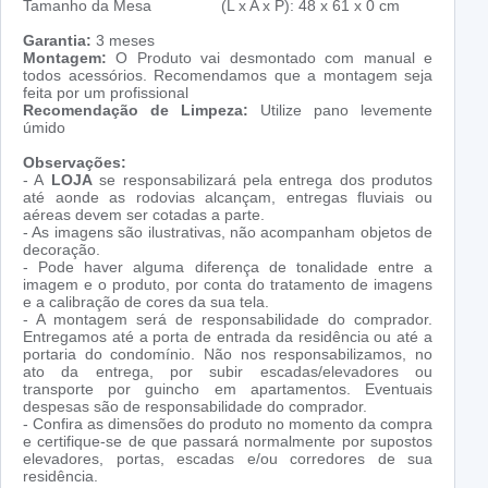
Tamanho da Mesa (L x A x P): 48 x 61 x 0 cm
Garantia:
3 meses
Montagem:
O Produto vai desmontado com manual e
todos acessórios. Recomendamos que a montagem seja
feita por um profissional
Recomendação de Limpeza:
Utilize pano levemente
úmido
Observações:
- A
LOJA
se responsabilizará pela entrega dos produtos
até aonde as rodovias alcançam, entregas fluviais ou
aéreas devem ser cotadas a parte.
- As imagens são ilustrativas, não acompanham objetos de
decoração.
- Pode haver alguma diferença de tonalidade entre a
imagem e o produto, por conta do tratamento de imagens
e a calibração de cores da sua tela.
- A montagem será de responsabilidade do comprador.
Entregamos até a porta de entrada da residência ou até a
portaria do condomínio. Não nos responsabilizamos, no
ato da entrega, por subir escadas/elevadores ou
transporte por guincho em apartamentos. Eventuais
despesas são de responsabilidade do comprador.
- Confira as dimensões do produto no momento da compra
e certifique-se de que passará normalmente por supostos
elevadores, portas, escadas e/ou corredores de sua
residência.