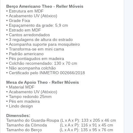
Berço Americano Theo - Reller Móveis
•
Estrutura em MDF
•
Acabamento UV (Atóxico)
•
Grade Fixa
•
Espaçamento da grade: 5,9 cm
•
Estrado em MDF
•
Cantos arredondados
•
3 regulagens de altura do estrado
•
Acompanha suporte para mosquiteiro
•
Transforma-se em mini cama
•
Padrão americano
•
Pés pontiagudos em madeira
•
Colchão recomendado: 130 x 70 cm
•
Não acompanha colchão
•
Certificado pelo INMETRO 002666/2018
Mesa de Apoio Theo - Reller Móveis
•
Material MDF
•
Acabamento UV (Atóxico)
•
Tampo redondo 25mm
•
Pés em madeira
•
Lindo design
Dimensões:
Tamanho do Guarda-Roupa (L x A x P): 133 x 205 x 46 cm
Tamanho da Cômoda (L x A x P): 116 x 91 x 45 cm
Tamanho do Berço (L x A x P): 135 x 95 x 76 cm