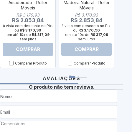
Amadeirado - Reller
Madeira Natural - Reller
Ama
Móveis
Móveis
R$ 3.170,93
R$ 3.170,93
R$ 2.853,84
R$ 2.853,84
à vista com desconto no Pix.
à vista com desconto no Pix.
à vist
ou
R$ 3.170,90
ou
R$ 3.170,90
em até 10x de
R$ 317,09
em até 10x de
R$ 317,09
em a
sem juros
sem juros
COMPRAR
COMPRAR
Comparar Produto
Comparar Produto
AVALIAÇÕES
O produto não tem reviews.