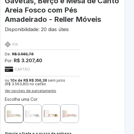
Gavetas, Berço e Mesa de Canto
Areia Fosco com Pés
Amadeirado - Reller Móveis
Disponibilidade: 20 dias úteis
PIX
De:
R$ 3.563,78
R$ 3.207,40
Por:
CARTÃO
ou
10x de R$ R$ 356,38
sem juros
(R$ 3.563,80) no cartão
Ver opções de parcelamento
Escolha uma Cor
Simule o frete e o prazo de entrega