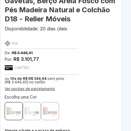
Gavetas, Berço Areia Fosco com
Pés Madeira Natural e Colchão
D18 - Reller Móveis
Disponibilidade: 20 dias úteis
PIX
De:
R$ 3.446,41
R$ 3.101,77
Por:
CARTÃO
ou
10x de R$ R$ 344,64
sem juros
(R$ 3.446,40) no cartão
Ver opções de parcelamento
Escolha uma Cor
Simule o frete e o prazo de entrega