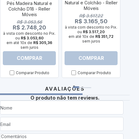
Natural e Colchão - Reller
Col
Pés Madeira Natural e
Móveis
Colchão D18 - Reller
Móveis
R$ 3.517,22
R$ 3.165,50
R$ 3.053,56
R$ 2.748,20
à vista com desconto no Pix.
à vist
ou
R$ 3.517,20
à vista com desconto no Pix.
em até 10x de
R$ 351,72
em a
ou
R$ 3.053,60
sem juros
em até 10x de
R$ 305,36
sem juros
COMPRAR
COMPRAR
Comparar Produto
Comparar Produto
AVALIAÇÕES
O produto não tem reviews.