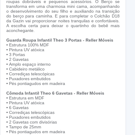
roupas dobráveis e pequenos acessórios. O Berço se
transforma em uma charmosa mini cama, acompanhando
o desenvolvimento do seu filho e auxiliando na transição
do berço para caminha. E para completar o Colchão D18
da Gazin vai proporcionar noites tranquilas e confortáveis.
A escolha certa para deixar o quartinho do bebê mais
aconchegante.
Guarda Roupa Infantil Theo 3 Portas - Reller Móveis
•
Estrutura 100% MDF
•
Pintura UV atóxica
•
3 Portas
•
2 Gavetas
•
Amplo espaço interno
•
Cabideiro metálico
•
Corrediças telescópicas
•
Puxadores embutidos
•
Pés pontiagudos em madeira
Cômoda Infantil Theo 6 Gavetas - Reller Móveis
•
Estrutura em MDF
•
Pintura UV atóxica
•
6 Gavetas
•
Corrediças telescópicas
•
Puxadores embutidos
•
2 Gavetas com divisórias
•
Tampo de 25mm
•
Pés pontiagudos em madeira