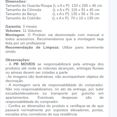
Dimensões:
Tamanho do Guarda-Roupa (L x A x P): 133 x 205 x 46 cm
Tamanho da Cômoda (L x A x P): 116 x 91 x 45 cm
Tamanho do Berço (L x A x P): 135 x 95 x 76 cm
Tamanho do Colchão (L x A x P): 70 x 10 x 130 cm
Garantia
: 3 meses
Volumes
: 11 Volumes
Montagem
: O Produto vai desmontado com manual e
todos acessórios. Recomendamos que a montagem seja
feita por um profissional
Recomendação de Limpeza:
Utilize pano levemente
úmido
Observações:
- A
PR MÓVEIS
se responsabilizará pela entrega dos
produtos até onde as rodovias alcançam, entregas fluviais
ou aéreas devem ser cotadas a parte.
- As imagens são ilustrativas, não acompanham objetos de
decoração.
- A montagem será de responsabilidade do comprador.
Não nos responsabilizamos, no ato da entrega, por subir
escadas/elevadores ou transporte por guincho em
apartamentos. Eventuais despesas são de
responsabilidade do comprador.
- Confira as dimensões do produto e certifique-se de que
passará normalmente por supostos elevadores, portas,
escadas e/ou corredores de sua residência.