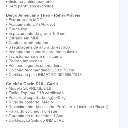
•
Sistema antitombamento
•
Sem parafusos expostos
Berço Americano Theo - Reller Móveis
•
Estrutura em MDF
•
Acabamento UV (Atóxico)
•
Grade fixa
•
Espaçamento da grade: 5,9 cm
•
Estrado em MDF
•
Cantos arredondados
•
3 regulagens de altura do estrado
•
Acompanha suporte para mosquiteiro
•
Transforma-se em mini cama
•
Padrão americano
•
Pés pontiagudos em madeira
•
Colchão recomendado: 130 x 70 cm
•
Certificado pelo INMETRO 002666/2018
Colchão Gazin D18 - Gazin
•
Modelo SUPREME D18
•
Estilo: Espuma D18 certificada
•
Peso real suportado (kg): 40 kg
•
Nível de conforto: Médio
•
Revestimento do colchão: Poliéster + Lisolene (Plavinil)
•
Faixa do colchão: Poliéster
•
Garantia do fornecedor: 1 Ano
•
Certificação Selo do INMETRO