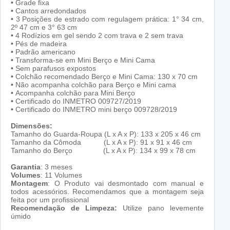
•
Grade fixa
•
Cantos arredondados
•
3 Posições de estrado com regulagem prática: 1° 34 cm,
2º 47 cm e 3° 63 cm
•
4 Rodízios em gel sendo 2 com trava e 2 sem trava
•
Pés de madeira
•
Padrão americano
•
Transforma-se em Mini Berço e Mini Cama
•
Sem parafusos expostos
•
Colchão recomendado Berço e Mini Cama: 130 x 70 cm
•
Não acompanha colchão para Berço e Mini cama
•
Acompanha colchão para Mini Berço
•
Certificado do INMETRO 009727/2019
•
Certificado do INMETRO mini berço 009728/2019
Dimensões:
Tamanho do Guarda-Roupa (L x A x P): 133 x 205 x 46 cm
Tamanho da Cômoda (L x A x P): 91 x 91 x 46 cm
Tamanho do Berço (L x A x P): 134 x 99 x 78 cm
Garantia
: 3 meses
Volumes
: 11 Volumes
Montagem
: O Produto vai desmontado com manual e
todos acessórios. Recomendamos que a montagem seja
feita por um profissional
Recomendação de Limpeza:
Utilize pano levemente
úmido