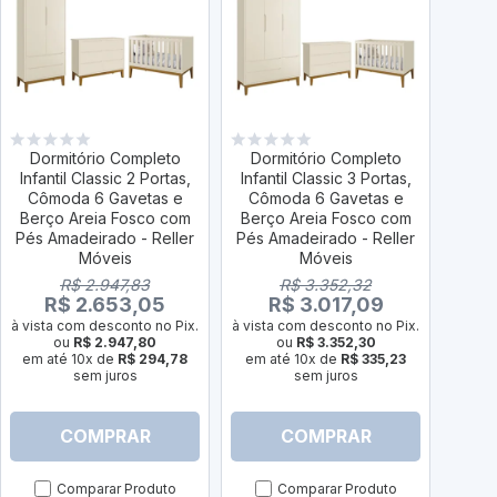
Dormitório Completo
Dormitório Completo
Infantil Classic 2 Portas,
Infantil Classic 3 Portas,
Dor
Cômoda 6 Gavetas e
Cômoda 6 Gavetas e
Infan
Berço Areia Fosco com
Berço Areia Fosco com
Côm
Pés Amadeirado - Reller
Pés Amadeirado - Reller
Berç
Móveis
Móveis
Pés
R$ 2.947,83
R$ 3.352,32
R$ 2.653,05
R$ 3.017,09
R
à vista com desconto no Pix.
à vista com desconto no Pix.
ou
R$ 2.947,80
ou
R$ 3.352,30
à vist
em até 10x de
R$ 294,78
em até 10x de
R$ 335,23
sem juros
sem juros
em a
COMPRAR
COMPRAR
Comparar Produto
Comparar Produto