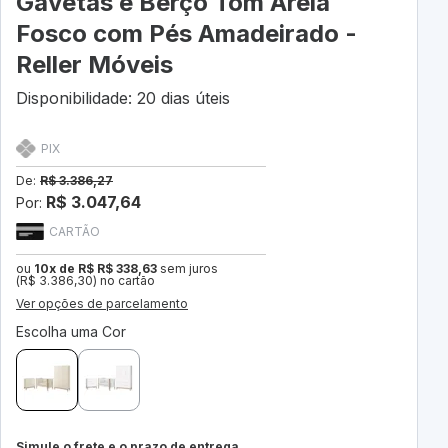
Gavetas e Berço Tom Areia
Fosco com Pés Amadeirado -
Reller Móveis
Disponibilidade: 20 dias úteis
PIX
De:
R$ 3.386,27
R$ 3.047,64
Por:
CARTÃO
ou
10x de R$ R$ 338,63
sem juros
(R$ 3.386,30) no cartão
Ver opções de parcelamento
Escolha uma Cor
Simule o frete e o prazo de entrega