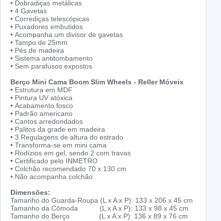
•
Dobradiças metálicas
•
4 Gavetas
•
Corrediças telescópicas
•
Puxadores embutidos
•
Acompanha um divisor de gavetas
•
Tampo de 25mm
•
Pés de madeira
•
Sistema antitombamento
•
Sem parafusos expostos
Berço Mini Cama Boom Slim Wheels - Reller Móveis
•
Estrutura em MDF
•
Pintura UV atóxica
•
Acabamento fosco
•
Padrão americano
•
Cantos arredondados
•
Palitos da grade em madeira
•
3 Regulagens de altura do estrado
•
Transforma-se em mini cama
•
Rodízios em gel, sendo 2 com travas
•
Certificado pelo INMETRO
•
Colchão recomendado 70 x 130 cm
•
Não acompanha colchão
Dimensões:
Tamanho do Guarda-Roupa (L x A x P): 133 x 206 x 45 cm
Tamanho da Cômoda (L x A x P): 133 x 98 x 45 cm
Tamanho do Berço (L x A x P): 136 x 89 x 76 cm