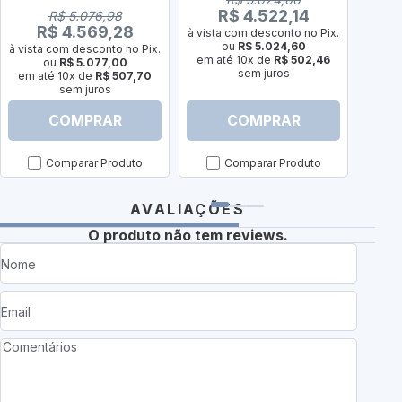
R$ 4.522,14
R
R$ 5.076,98
R$ 4.569,28
à vista com desconto no Pix.
à vist
ou
R$ 5.024,60
à vista com desconto no Pix.
em até 10x de
R$ 502,46
em a
ou
R$ 5.077,00
sem juros
em até 10x de
R$ 507,70
sem juros
COMPRAR
COMPRAR
Comparar Produto
Comparar Produto
AVALIAÇÕES
O produto não tem reviews.