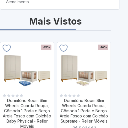
Atendimento.
Mais Vistos
-13%
-14%
Dormitório Boom Slim
Dormitório Boom Slim
Dor
Wheels Guarda Roupa,
Wheels Guarda Roupa,
Whee
Cômoda 1 Porta e Berço
Cômoda 1 Porta e Berço
Cômo
Areia Fosco com Colchão
Areia Fosco com Colchão
Are
Baby Physical - Reller
Supreme - Reller Móveis
Móveis
R$ 5.024,60