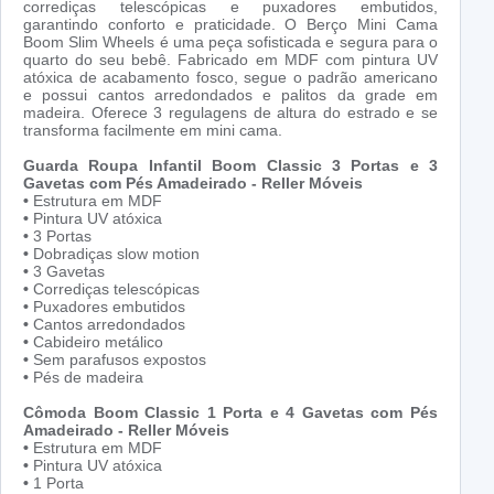
corrediças telescópicas e puxadores embutidos,
garantindo conforto e praticidade. O Berço Mini Cama
Boom Slim Wheels é uma peça sofisticada e segura para o
quarto do seu bebê. Fabricado em MDF com pintura UV
atóxica de acabamento fosco, segue o padrão americano
e possui cantos arredondados e palitos da grade em
madeira. Oferece 3 regulagens de altura do estrado e se
transforma facilmente em mini cama.
Guarda Roupa Infantil Boom Classic 3 Portas e 3
Gavetas com Pés Amadeirado - Reller Móveis
•
Estrutura em MDF
•
Pintura UV atóxica
•
3 Portas
•
Dobradiças slow motion
•
3 Gavetas
•
Corrediças telescópicas
•
Puxadores embutidos
•
Cantos arredondados
•
Cabideiro metálico
•
Sem parafusos expostos
•
Pés de madeira
Cômoda Boom Classic 1 Porta e 4 Gavetas com Pés
Amadeirado - Reller Móveis
•
Estrutura em MDF
•
Pintura UV atóxica
•
1 Porta