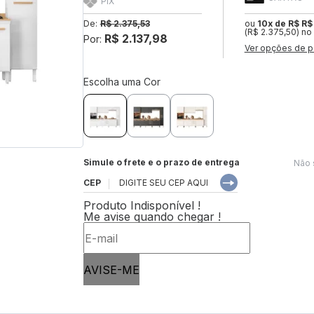
PIX
De:
R$ 2.375,53
ou
10x de R$ R$
(R$ 2.375,50) no
R$ 2.137,98
Por:
Ver opções de p
Escolha uma Cor
Simule o frete e o prazo de entrega
Não 
CEP
Produto Indisponível !
Me avise quando chegar !
AVISE-ME