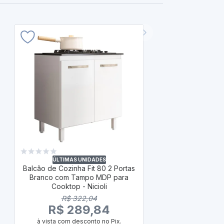
ENVI
Cozinha Am
Branco com
ÚLTIMAS UNIDADES
Balcão de Cozinha Fit 80 2 Portas
Móv
Branco com Tampo MDP para
R$ 
Cooktop - Nicioli
R$ 1
R$ 322,04
à vista com
R$ 289,84
ou
R
em até 10x de
à vista com desconto no Pix.