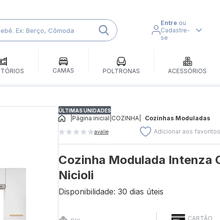
Entre
ou
Cadastre-
se
CAMAS
ITÓRIOS
POLTRONAS
ACESSÓRIOS
ÚLTIMAS UNIDADES
|
Página inicial
|
COZINHA
|
Cozinhas Moduladas
Adicionar aos favorito
avalie
Cozinha Modulada Intenza C
Nicioli
Disponibilidade: 30 dias úteis
CARTÃO