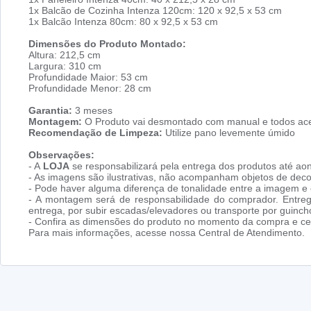
1x Balcão de Cozinha Intenza 120cm: 120 x 92,5 x 53 cm
1x Balcão Intenza 80cm: 80 x 92,5 x 53 cm
Dimensões do Produto Montado:
Altura: 212,5 cm
Largura: 310 cm
Profundidade Maior: 53 cm
Profundidade Menor: 28 cm
Garantia:
3 meses
Montagem:
O Produto vai desmontado com manual e todos ace
Recomendação de Limpeza:
Utilize pano levemente úmido
Observações:
- A
LOJA
se responsabilizará pela entrega dos produtos até aon
- As imagens são ilustrativas, não acompanham objetos de dec
- Pode haver alguma diferença de tonalidade entre a imagem e o
- A montagem será de responsabilidade do comprador. Entreg
entrega, por subir escadas/elevadores ou transporte por guin
- Confira as dimensões do produto no momento da compra e cer
Para mais informações, acesse nossa Central de Atendimento.