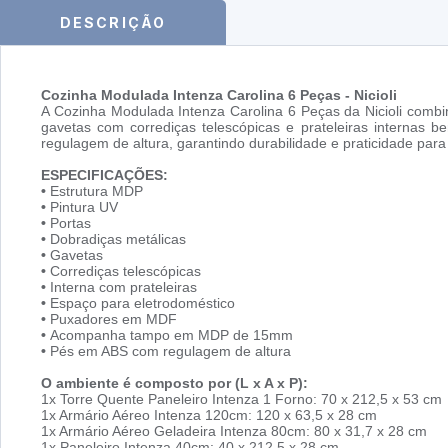
DESCRIÇÃO
Cozinha Modulada Intenza Carolina 6 Peças - Nicioli
A Cozinha Modulada Intenza Carolina 6 Peças da Nicioli combi
gavetas com corrediças telescópicas e prateleiras interna
regulagem de altura, garantindo durabilidade e praticidade para 
ESPECIFICAÇÕES:
•
Estrutura MDP
•
Pintura UV
•
Portas
•
Dobradiças metálicas
•
Gavetas
•
Corrediças telescópicas
•
Interna com prateleiras
•
Espaço para eletrodoméstico
•
Puxadores em MDF
•
Acompanha tampo em MDP de 15mm
•
Pés em ABS com regulagem de altura
O ambiente é composto por (L x A x P):
1x Torre Quente Paneleiro Intenza 1 Forno: 70 x 212,5 x 53 cm
1x Armário Aéreo Intenza 120cm: 120 x 63,5 x 28 cm
1x Armário Aéreo Geladeira Intenza 80cm: 80 x 31,7 x 28 cm
1x Paneleiro Intenza 40cm: 40 x 212,5 x 28 cm