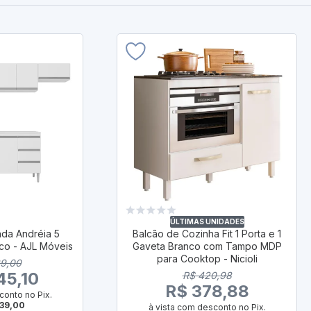
ÚLTIMAS UNIDADES
da Andréia 5
Balcão de Cozinha Fit 1 Porta e 1
co - AJL Móveis
Gaveta Branco com Tampo MDP
para Cooktop - Nicioli
39,00
45,10
R$ 420,98
R$ 378,88
conto no Pix.
939,00
à vista com desconto no Pix.