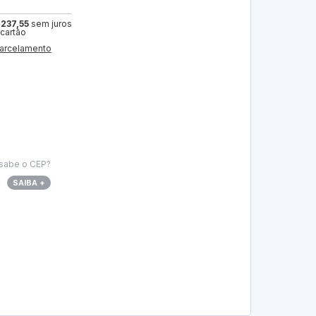
 237,55
sem juros
 cartão
arcelamento
sabe o CEP?
SAIBA +