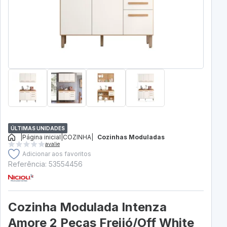
ÚLTIMAS UNIDADES
|
Página inicial
|
COZINHA
|
Cozinhas Moduladas
avalie
Adicionar aos favoritos
Referência: 53554456
Cozinha Modulada Intenza
Amore 2 Peças Freijó/Off White