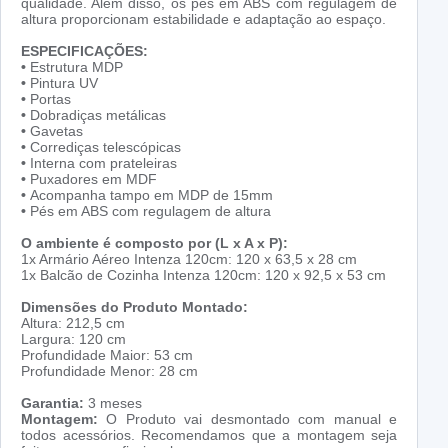
qualidade. Além disso, os pés em ABS com regulagem de
altura proporcionam estabilidade e adaptação ao espaço.
ESPECIFICAÇÕES:
•
Estrutura MDP
•
Pintura UV
•
Portas
•
Dobradiças metálicas
•
Gavetas
•
Corrediças telescópicas
•
Interna com prateleiras
•
Puxadores em MDF
•
Acompanha tampo em MDP de 15mm
•
Pés em ABS com regulagem de altura
O ambiente é composto por (L x A x P):
1x Armário Aéreo Intenza 120cm: 120 x 63,5 x 28 cm
1x Balcão de Cozinha Intenza 120cm: 120 x 92,5 x 53 cm
Dimensões do Produto Montado:
Altura: 212,5 cm
Largura: 120 cm
Profundidade Maior: 53 cm
Profundidade Menor: 28 cm
Garantia:
3 meses
Montagem:
O Produto vai desmontado com manual e
todos acessórios. Recomendamos que a montagem seja