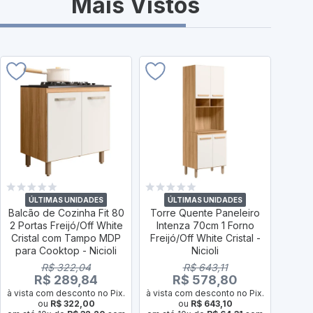
Mais Vistos
ÚLTIMAS UNIDADES
ÚLTIMAS UNIDADES
Ú
Balcão de Cozinha Fit 80
Torre Quente Paneleiro
Armá
2 Portas Freijó/Off White
Intenza 70cm 1 Forno
Port
Cristal com Tampo MDP
Freijó/Off White Cristal -
para Cooktop - Nicioli
Nicioli
R$ 322,04
R$ 643,11
R$ 289,84
R$ 578,80
à vist
à vista com desconto no Pix.
à vista com desconto no Pix.
em até
ou
R$ 322,00
ou
R$ 643,10