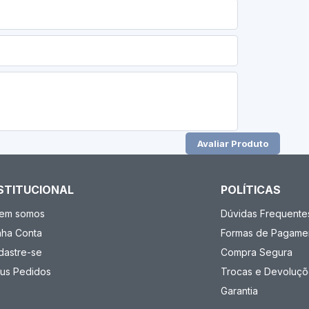
Avaliar Produto
STITUCIONAL
POLÍTICAS
em somos
Dúvidas Frequente
nha Conta
Formas de Pagame
dastre-se
Compra Segura
us Pedidos
Trocas e Devoluçõ
Garantia