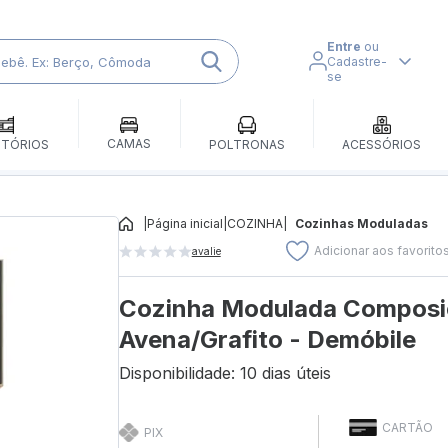
Entre
ou
Cadastre-
se
CAMAS
ITÓRIOS
POLTRONAS
ACESSÓRIOS
|
Página inicial
|
COZINHA
|
Cozinhas Moduladas
Adicionar aos favorito
avalie
Cozinha Modulada Composiç
Avena/Grafito - Demóbile
Disponibilidade: 10 dias úteis
CARTÃO
PIX