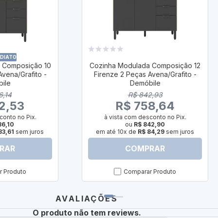
EDIATO
 Composição 10
Cozinha Modulada Composição 12
Avena/Grafito -
Firenze 2 Peças Avena/Grafito -
ile
Demóbile
6,14
R$ 842,93
2,53
R$ 758,64
conto no Pix.
à vista com desconto no Pix.
36,10
ou
R$ 842,90
83,61
sem juros
em até 10x de
R$ 84,29
sem juros
RAR
COMPRAR
 Produto
Comparar Produto
AVALIAÇÕES
O produto não tem reviews.