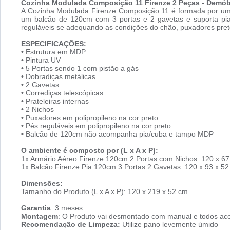
Cozinha Modulada Composição 11 Firenze 2 Peças - Demób
A Cozinha Modulada Firenze Composição 11 é formada por um 
um balcão de 120cm com 3 portas e 2 gavetas e suporta pia
reguláveis se adequando as condições do chão, puxadores pret
ESPECIFICAÇÕES:
•
Estrutura em MDP
•
Pintura UV
•
5 Portas sendo 1 com pistão a gás
•
Dobradiças metálicas
•
2 Gavetas
•
Corrediças telescópicas
•
Prateleiras internas
•
2 Nichos
•
Puxadores em polipropileno na cor preto
•
Pés reguláveis em polipropileno na cor preto
•
Balcão de 120cm não acompanha pia/cuba e tampo MDP
O ambiente é composto por (L x A x P):
1x Armário Aéreo Firenze 120cm 2 Portas com Nichos: 120 x 67
1x Balcão Firenze Pia 120cm 3 Portas 2 Gavetas: 120 x 93 x 
Dimensões:
Tamanho do Produto (L x A x P): 120 x 219 x 52 cm
Garantia
: 3 meses
Montagem
: O Produto vai desmontado com manual e todos ace
Recomendação de Limpeza:
Utilize pano levemente úmido