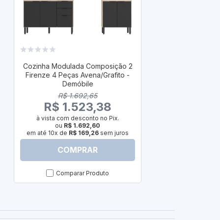
Cozinha Modu
Firenze 4 Pe
Cozinha Modulada Composição 2
D
Firenze 4 Peças Avena/Grafito -
R$
Demóbile
R$ 1
R$ 1.692,65
à vista com
R$ 1.523,38
ou
R
em até 10x d
à vista com desconto no Pix.
ou
R$ 1.692,60
em até 10x de
R$ 169,26
sem juros
COMPRAR
C
Comparar Produto
Com