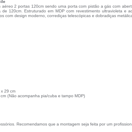
ile
aéreo 2 portas 120cm sendo uma porta com pistão a gás com abertu
 de 120cm. Estruturado em MDP com revestimento ultravioleta e ac
os com design moderno, corrediças telescópicas e dobradiças metálic
 x 29 cm
52 cm (Não acompanha pia/cuba e tampo MDP)
ssórios. Recomendamos que a montagem seja feita por um profission