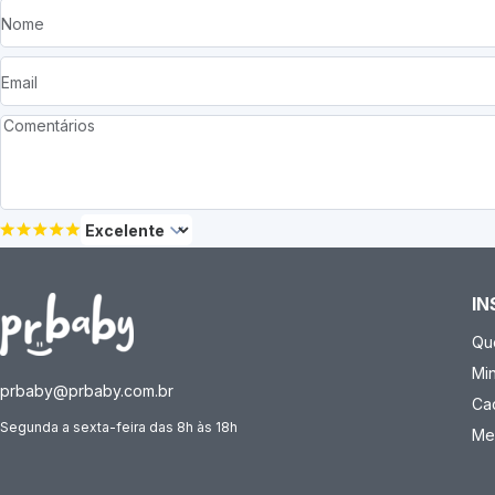
IN
Qu
Mi
prbaby@prbaby.com.br
Ca
Segunda a sexta-feira das 8h às 18h
Me