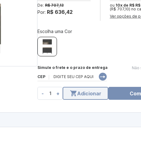
De:
R$ 707,13
ou
10x de R$ R$
(R$ 707,10) no c
R$ 636,42
Por:
Ver opções de p
Escolha uma Cor
Simule o frete e o prazo de entrega
Não 
CEP
-
+
Adicionar
Com