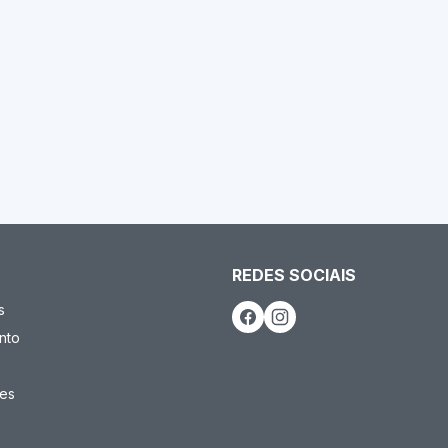
REDES SOCIAIS
s
nto
es