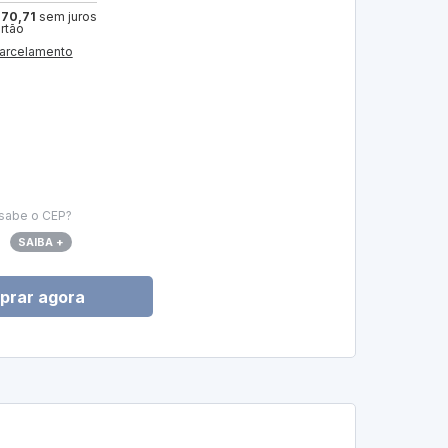
 70,71
sem juros
artão
arcelamento
sabe o CEP?
SAIBA +
prar agora