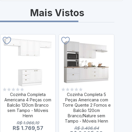
Mais Vistos
Cozinha Completa
Cozinha Completa 5
Co
Americana 4 Peças com
Peças Americana com
Peç
Balcão 120cm Branco
Torre Quente 2 Fornos e
Torre
sem Tampo - Móveis
Balcão 120cm
Henn
Branco/Nature sem
Cinza
Tampo - Móveis Henn
R$ 1.966,19
R$ 1.769,57
R$ 3.406,64