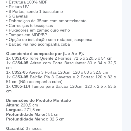
•
Estrutura 100% MDF
•
Pintura UV
•
8 Portas, sendo 1 basculante
•
5 Gavetas
•
Dobradiças de 35mm com amortecimento
•
Corrediças telescópicas
•
Puxadores em zamac ouro velho
•
Tampos em MDP/BP
•
Opção de instalação sem rodapés, suspensa
•
Balcão Pia não acompanha cuba
O ambiente é composto por
(L x A x P)
:
1x
C351-05
Torre Quente 2 Fornos: 71,5 x 220,5 x 54 cm
1x
C354-05
Aéreo com Porta Basculante: 80 x 34 x 32,5
cm
1x
C352-05
Aéreo 3 Portas 120cm: 120 x 83 x 32,5 cm
1x
C353-05
Balcão Pia 3 Gavetas e 2 Portas: 120 x 82 x
51 cm (Não acompanha cuba)
1x
C905-114
Tampo para Balcão 120cm: 120 x 2,5 x 53,5
cm
Dimensões do Produto Montado
Altura:
220,5 cm
Largura:
271,5 cm
Profundidade Maior:
51 cm
Profundidade Menor:
32,5 cm
Garantia:
3 meses