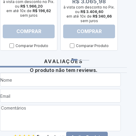
R$ 3.065,98
R
à vista com desconto no Pix.
ou
R$ 1.966,20
à vista com desconto no Pix.
à vist
em até 10x de
R$ 196,62
ou
R$ 3.406,60
sem juros
em até 10x de
R$ 340,66
em a
sem juros
COMPRAR
COMPRAR
Comparar Produto
Comparar Produto
AVALIAÇÕES
O produto não tem reviews.