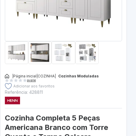
|
Página inicial
|
COZINHA
|
Cozinhas Moduladas
avalie
Adicionar aos favoritos
Referência: 428811
Cozinha Completa 5 Peças
Americana Branco com Torre