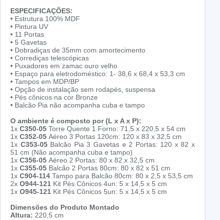
ESPECIFICAÇÕES:
•
Estrutura 100% MDF
•
Pintura UV
•
11 Portas
•
5 Gavetas
•
Dobradiças de 35mm com amortecimento
•
Corrediças telescópicas
•
Puxadores em zamac ouro velho
•
Espaço para eletrodoméstico: 1- 38,6 x 68,4 x 53,3 cm
•
Tampos em MDP/BP
•
Opção de instalação sem rodapés, suspensa
•
Pés cônicos na cor Bronze
•
Balcão Pia não acompanha cuba e tampo
O ambiente é composto por (L x A x P):
1x
C350-05
Torre Quente 1 Forno: 71,5 x 220,5 x 54 cm
1x
C352-05
Aéreo 3 Portas 120cm: 120 x 83 x 32,5 cm
1x
C353-05
Balcão Pia 3 Gavetas e 2 Portas: 120 x 82 x
51 cm (Não acompanha cuba e tampo)
1x
C356-05
Aéreo 2 Portas: 80 x 82 x 32,5 cm
1x
C355-05
Balcão 2 Portas 80cm: 80 x 82 x 51 cm
1x
C904-114
Tampo para Balcão 80cm: 80 x 2,5 x 53,5 cm
2x
O944-121
Kit Pés Cônicos 4un: 5 x 14,5 x 5 cm
1x
O945-121
Kit Pés Cônicos 5un: 5 x 14,5 x 5 cm
Dimensões do Produto Montado
Altura:
220,5 cm