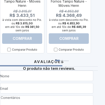
Tampo Nature - Móveis
Fornos Tampo Nature -
Tam
Henn
Móveis Henn
R$ 3.815,01
R$ 4.853,88
R$ 3.433,51
R$ 4.368,49
à vista com desconto no Pix.
à vista com desconto no Pix.
à vist
ou
R$ 3.815,00
ou
R$ 4.853,90
em até 10x de
R$ 381,50
em até 10x de
R$ 485,39
em a
sem juros
sem juros
COMPRAR
COMPRAR
Comparar Produto
Comparar Produto
AVALIAÇÕES
O produto não tem reviews.