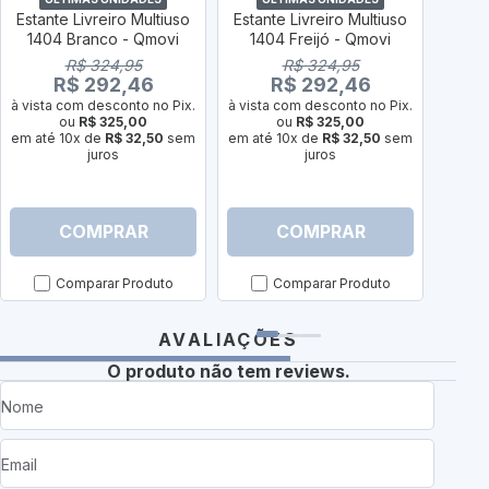
Estante Livreiro Multiuso
Estante Livreiro Multiuso
Conj
1404 Branco - Qmovi
1404 Freijó - Qmovi
2 Por
R$ 324,95
R$ 324,95
R$ 292,46
R$ 292,46
à vista com desconto no Pix.
à vista com desconto no Pix.
ou
R$ 325,00
ou
R$ 325,00
à vist
em até 10x de
R$ 32,50
sem
em até 10x de
R$ 32,50
sem
juros
juros
em at
COMPRAR
COMPRAR
Comparar Produto
Comparar Produto
AVALIAÇÕES
O produto não tem reviews.