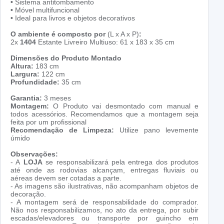
•
Sistema antitombamento
•
Móvel multifuncional
•
Ideal para livros e objetos decorativos
O ambiente é composto por
(L x A x P)
:
2x
1404
Estante Livreiro Multiuso: 61 x 183 x 35 cm
Dimensões do Produto Montado
Altura:
183 cm
Largura:
122 cm
Profundidade:
35 cm
Garantia:
3 meses
Montagem:
O Produto vai desmontado com manual e
todos acessórios. Recomendamos que a montagem seja
feita por um profissional
Recomendação de Limpeza:
Utilize pano levemente
úmido
Observações:
- A
LOJA
se responsabilizará pela entrega dos produtos
até onde as rodovias alcançam, entregas fluviais ou
aéreas devem ser cotadas a parte.
- As imagens são ilustrativas, não acompanham objetos de
decoração.
- A montagem será de responsabilidade do comprador.
Não nos responsabilizamos, no ato da entrega, por subir
escadas/elevadores ou transporte por guincho em