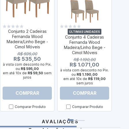
Conjunto 2 Cadeiras
ÚLTIMAS UNIDADES
Ú
Fernanda Wood
Conjunto 4 Cadeiras
Con
Madeira/Linho Bege -
Fernanda Wood
Ad
Cimol Móveis
Madeira/Linho Bege -
Van
Cimol Móveis
R$ 595,00
R$ 535,50
R$ 1.190,00
R$ 1.071,00
à vista com desconto no Pix.
à vist
ou
R$ 595,00
à vista com desconto no Pix.
em até 10x de
R$ 59,50
sem
em at
ou
R$ 1.190,00
juros
em até 10x de
R$ 119,00
sem juros
COMPRAR
COMPRAR
Comparar Produto
Comparar Produto
AVALIAÇÕES