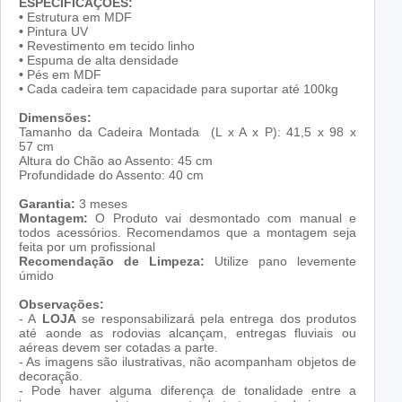
ESPECIFICAÇÕES:
•
Estrutura em MDF
•
Pintura UV
•
Revestimento em tecido linho
•
Espuma de alta densidade
•
Pés em MDF
•
Cada cadeira tem capacidade para suportar até 100kg
Dimensões:
Tamanho da Cadeira Montada (L x A x P): 41,5 x 98 x
57 cm
Altura do Chão ao Assento: 45 cm
Profundidade do Assento: 40 cm
Garantia:
3 meses
Montagem:
O Produto vai desmontado com manual e
todos acessórios. Recomendamos que a montagem seja
feita por um profissional
Recomendação de Limpeza:
Utilize pano levemente
úmido
Observações:
- A
LOJA
se responsabilizará pela entrega dos produtos
até aonde as rodovias alcançam, entregas fluviais ou
aéreas devem ser cotadas a parte.
- As imagens são ilustrativas, não acompanham objetos de
decoração.
- Pode haver alguma diferença de tonalidade entre a