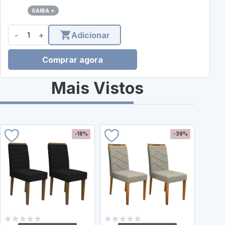
SAIBA +
-
+
Adicionar
Comprar agora
Mais Vistos
-18%
-39%