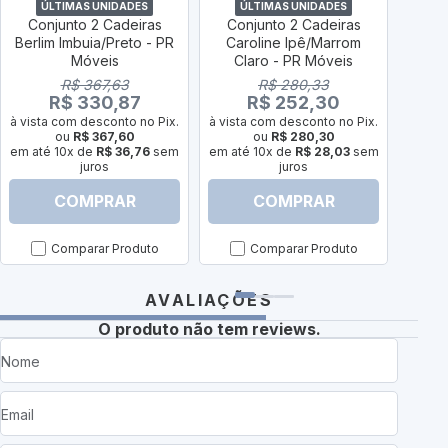
ÚLTIMAS UNIDADES
ÚLTIMAS UNIDADES
Ú
Conjunto 2 Cadeiras
Conjunto 2 Cadeiras
Con
Berlim Imbuia/Preto - PR
Caroline Ipê/Marrom
Ad
Móveis
Claro - PR Móveis
Van
R$ 367,63
R$ 280,33
R$ 330,87
R$ 252,30
à vista com desconto no Pix.
à vista com desconto no Pix.
à vist
ou
R$ 367,60
ou
R$ 280,30
em até 10x de
R$ 36,76
sem
em até 10x de
R$ 28,03
sem
em at
juros
juros
COMPRAR
COMPRAR
Comparar Produto
Comparar Produto
AVALIAÇÕES
O produto não tem reviews.