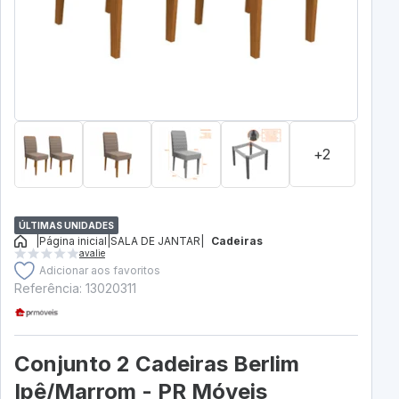
+2
ÚLTIMAS UNIDADES
|
Página inicial
|
SALA DE JANTAR
|
Cadeiras
avalie
Adicionar aos favoritos
Referência: 13020311
Conjunto 2 Cadeiras Berlim
Ipê/Marrom - PR Móveis