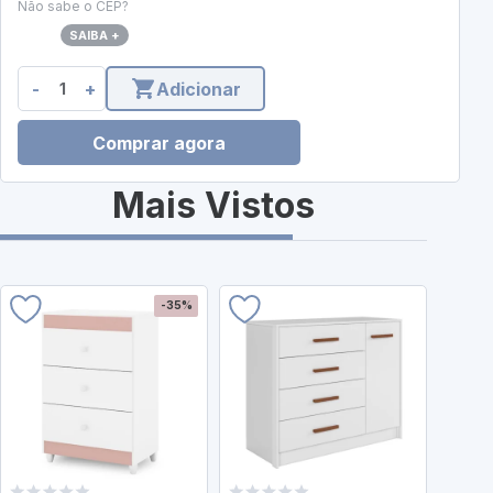
Não sabe o CEP?
SAIBA +
-
+
Adicionar
Comprar agora
Mais Vistos
-35%