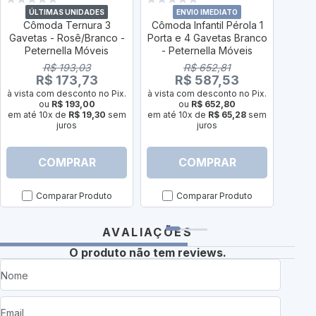
ÚLTIMAS UNIDADES
ENVIO IMEDIATO
Cômoda Ternura 3
Cômoda Infantil Pérola 1
Cômod
Gavetas - Rosê/Branco -
Porta e 4 Gavetas Branco
Po
Peternella Móveis
- Peternella Móveis
Na
Pe
R$ 193,03
R$ 652,81
R$ 173,73
R$ 587,53
à vista com desconto no Pix.
à vista com desconto no Pix.
ou
R$ 193,00
ou
R$ 652,80
à vist
em até 10x de
R$ 19,30
sem
em até 10x de
R$ 65,28
sem
juros
juros
em até
COMPRAR
COMPRAR
Comparar Produto
Comparar Produto
AVALIAÇÕES
O produto não tem reviews.